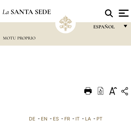
La
SANTA SEDE
ESPAÑOL
MOTU PROPRIO
FRANÇAIS
ENGLISH
ITALIANO
PORTUGUÊS
ESPAÑOL
DEUTSCH
POLSKI
العربيّة
DE
-
EN
-
ES
-
FR
-
IT
-
LA
-
PT
中文