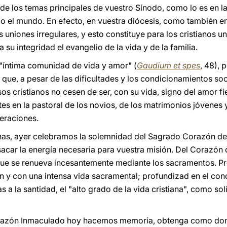
 de los temas principales de vuestro Sínodo, como lo es en l
 todo el mundo. En efecto, en vuestra diócesis, como también e
 uniones irregulares, y esto constituye para los cristianos un
 su integridad el evangelio de la vida y de la familia.
r "íntima comunidad de vida y amor" (
Gaudium et spes
, 48), 
 que, a pesar de las dificultades y los condicionamientos soci
os cristianos no cesen de ser, con su vida, signo del amor fi
s en la pastoral de los novios, de los matrimonios jóvenes y 
eraciones.
s, ayer celebramos la solemnidad del Sagrado Corazón de 
acar la energía necesaria para vuestra misión. Del Corazón 
 que se renueva incesantemente mediante los sacramentos. P
ón y con una intensa vida sacramental; profundizad en el con
 a la santidad, el "alto grado de la vida cristiana", como sol
orazón Inmaculado hoy hacemos memoria, obtenga como don