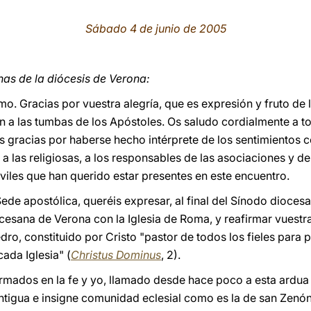
Sábado 4 de junio de 2005
as de la diócesis de Verona:
o. Gracias por vuestra alegría, que es expresión y fruto de 
ón a las tumbas de los Apóstoles. Os saludo cordialmente a
as gracias por haberse hecho intérprete de los sentimientos 
y a las religiosas, a los responsables de las asociaciones y d
viles que han querido estar presentes en este encuentro.
Sede apostólica, queréis expresar, al final del Sínodo dioces
esana de Verona con la Iglesia de Roma, y reafirmar vuestra
ro, constituido por Cristo "pastor de todos los fieles para 
cada Iglesia" (
Christus Dominus
, 2).
rmados en la fe y yo, llamado desde hace poco a esta ardua 
antigua e insigne comunidad eclesial como es la de san Zen