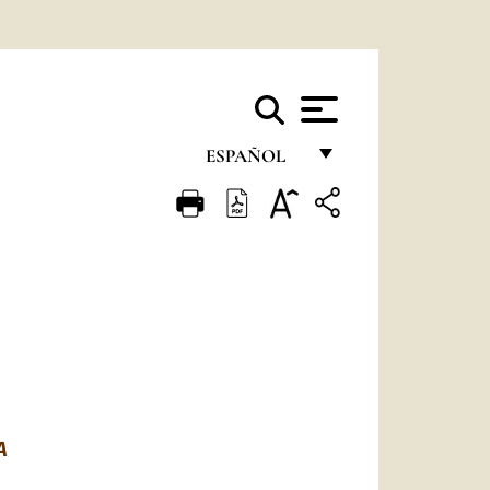
ESPAÑOL
FRANÇAIS
ENGLISH
ITALIANO
PORTUGUÊS
ESPAÑOL
DEUTSCH
A
POLSKI