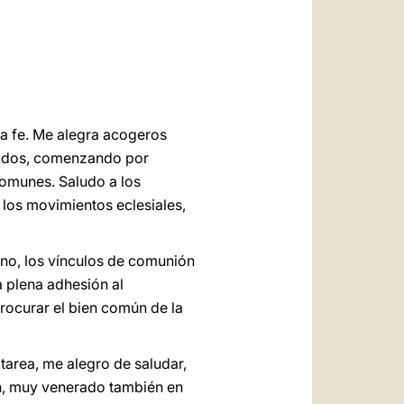
العربيّة
中文
LATINE
la fe. Me alegra acogeros
 todos, comenzando por
comunes. Saludo a los
e los movimientos eclesiales,
ano, los vínculos de comunión
 plena adhesión al
procurar el bien común de la
tarea, me alegro de saludar,
ón, muy venerado también en