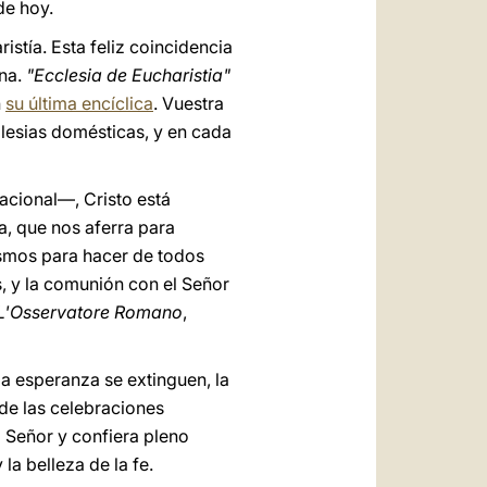
de hoy.
istía. Esta feliz coincidencia
ana.
"Ecclesia de Eucharistia"
n
su última encíclica
. Vuestra
glesias domésticas, y en cada
nacional—, Cristo está
a, que nos aferra para
mismos para hacer de todos
, y la comunión con el Señor
L'Osservatore Romano
,
 la esperanza se extinguen, la
 de las celebraciones
l Señor y confiera pleno
la belleza de la fe.