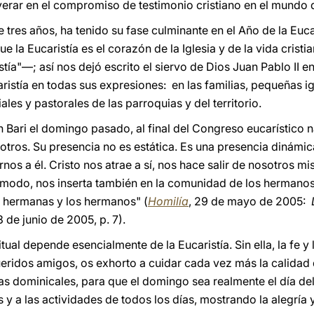
everar en el compromiso de testimonio cristiano en el mundo 
 tres años, ha tenido su fase culminante en el Año de la Eucar
la Eucaristía es el corazón de la Iglesia y de la vida cristi
istía"—; así nos dejó escrito el siervo de Dios Juan Pablo II e
aristía en todas sus expresiones: en las familias, pequeñas i
ales y pastorales de las parroquias y del territorio.
n Bari el domingo pasado, al final del Congreso eucarístico 
otros. Su presencia no es estática. Es una presencia dinámic
nos a él. Cristo nos atrae a sí, nos hace salir de nosotros 
 modo, nos inserta también en la comunidad de los hermanos
 hermanas y los hermanos" (
Homilía
, 29 de mayo de 2005:
 de junio de 2005, p. 7).
tual depende esencialmente de la Eucaristía. Sin ella, la fe y
queridos amigos, os exhorto a cuidar cada vez más la calidad
las dominicales, para que el domingo sea realmente el día de
y a las actividades de todos los días, mostrando la alegría y 