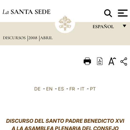
La
SANTA SEDE
ESPAÑOL
DISCURSOS
2008
ABRIL
FRANÇAIS
ENGLISH
ITALIANO
PORTUGUÊS
ESPAÑOL
DE
-
EN
-
ES
-
FR
-
IT
-
PT
DEUTSCH
POLSKI
العربيّة
DISCURSO DEL SANTO PADRE BENEDICTO XVI
A LA ASAMBLEA PLENARIA DEL CONSEJO
中文