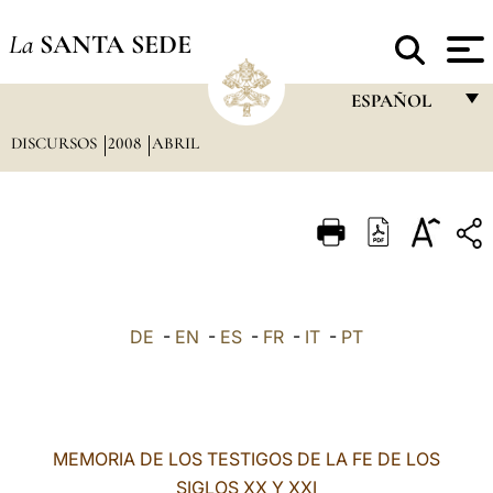
La
SANTA SEDE
ESPAÑOL
DISCURSOS
2008
ABRIL
FRANÇAIS
ENGLISH
ITALIANO
PORTUGUÊS
ESPAÑOL
DE
-
EN
-
ES
-
FR
-
IT
-
PT
DEUTSCH
POLSKI
العربيّة
MEMORIA DE LOS TESTIGOS DE LA FE DE LOS
SIGLOS XX Y XXI
中文