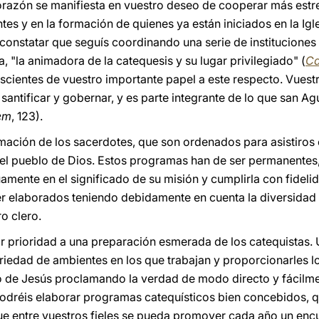
razón se manifiesta en vuestro deseo de cooperar más estre
tes y en la formación de quienes ya están iniciados en la Igle
nstatar que seguís coordinando una serie de instituciones c
a, "la animadora de la catequesis y su lugar privilegiado" (
Ca
ientes de vuestro importante papel a este respecto. Vuestr
 santificar y gobernar, y es parte integrante de lo que san Ag
em
, 123).
ormación de los sacerdotes, que son ordenados para asistiros e
del pueblo de Dios. Estos programas han de ser permanentes
mente en el significado de su misión y cumplirla con fideli
 elaborados teniendo debidamente en cuenta la diversidad
o clero.
 prioridad a una preparación esmerada de los catequistas. 
riedad de ambientes en los que trabajan y proporcionarles l
o de Jesús proclamando la verdad de modo directo y fácilmen
, podréis elaborar programas catequísticos bien concebidos,
que entre vuestros fieles se pueda promover cada año un en