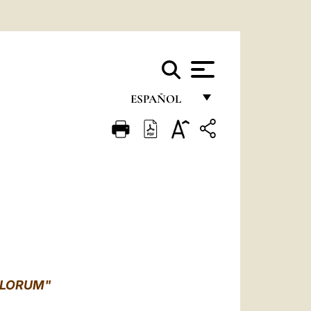
ESPAÑOL
FRANÇAIS
ENGLISH
ITALIANO
PORTUGUÊS
ESPAÑOL
DEUTSCH
TOLORUM"
POLSKI