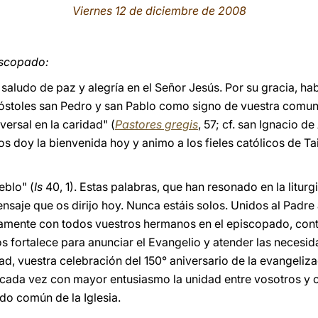
Viernes 12 de diciembre de 2008
iscopado:
 saludo de paz y alegría en el Señor Jesús. Por su gracia, ha
óstoles san Pedro y san Pablo como signo de vuestra comuni
ersal en la caridad" (
Pastores gregis
, 57; cf. san Ignacio d
os doy la bienvenida hoy y animo a los fieles católicos de Ta
eblo" (
Is
40, 1). Estas palabras, que han resonado en la liturg
nsaje que os dirijo hoy. Nunca estáis solos. Unidos al Padre a
ntamente con todos vuestros hermanos en el episcopado, contá
os fortalece para anunciar el Evangelio y atender las necesid
idad, vuestra celebración del 150° aniversario de la evangeliz
cada vez con mayor entusiasmo la unidad entre vosotros y c
do común de la Iglesia.