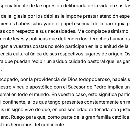
specialmente de la supresión deliberada de la vida en sus fa
de la Iglesia por los débiles le impone prestar atención espec
cientes habéis subrayado el papel esencial de la parroquia pa
onas con respecto a sus necesidades. Me complace asimismo n
ente leyes y políticas que defienden los derechos humanos
gan a vuestras costas no sólo participan en la plenitud de l
encia cultural única de sus respectivos lugares de origen. O
a que puedan recibir un asiduo cuidado pastoral que les gara
).
scopado, por la providencia de Dios todopoderoso, habéis s
Vuestro vínculo apostólico con el Sucesor de Pedro implica u
versal en todo el mundo. En vuestro caso, esto significa parti
l continente, a los que tengo presentes constantemente en m
ois un signo vivo de que, en una sociedad ordenada con justi
dano. Ruego para que, como parte de la gran familia católica
stros hermanos del continente.