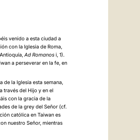
العربيّة
中文
LATINE
béis venido a esta ciudad a
ón con la Iglesia de Roma,
e Antioquía,
Ad Romanos
i, 1).
iwan a perseverar en la fe, en
ia de la Iglesia esta semana,
 través del Hijo y en el
is con la gracia de la
ades de la grey del Señor (cf.
ación católica en Taiwan es
on nuestro Señor, mientras