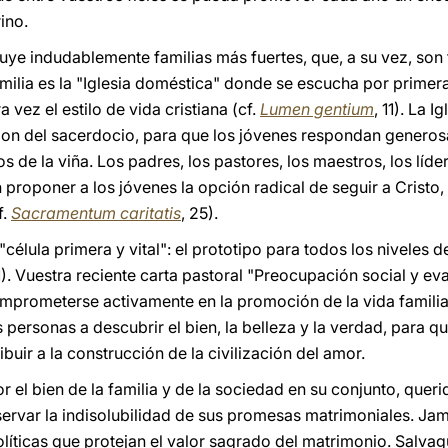
ino.
uye indudablemente familias más fuertes, que, a su vez, so
amilia es la "Iglesia doméstica" donde se escucha por primer
 vez el estilo de vida cristiana (cf.
Lumen gentium
, 11). La I
don del sacerdocio, para que los jóvenes respondan generos
s de la viña. Los padres, los pastores, los maestros, los líde
proponer a los jóvenes la opción radical de seguir a Cristo, p
.
Sacramentum caritatis
, 25).
"célula primera y vital": el prototipo para todos los niveles d
11). Vuestra reciente carta pastoral "Preocupación social y e
omprometerse activamente en la promoción de la vida familiar
as personas a descubrir el bien, la belleza y la verdad, para 
uir a la construcción de la civilización del amor.
r el bien de la familia y de la sociedad en su conjunto, que
servar la indisolubilidad de sus promesas matrimoniales. J
 políticas que protejan el valor sagrado del matrimonio. Sal