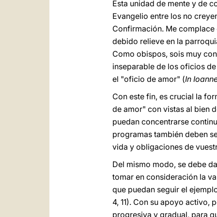
Esta unidad de mente y de co
Evangelio entre los no creyen
Confirmación. Me complace co
debido relieve en la parroqui
Como obispos, sois muy consc
inseparable de los oficios de
el "oficio de amor" (
In Ioann
Con este fin, es crucial la f
de amor" con vistas al bien 
puedan concentrarse continua
programas también deben ser
vida y obligaciones de vuestr
Del mismo modo, se debe dar
tomar en consideración la va
que puedan seguir el ejempl
4, 11). Con su apoyo activo
progresiva y gradual, para 