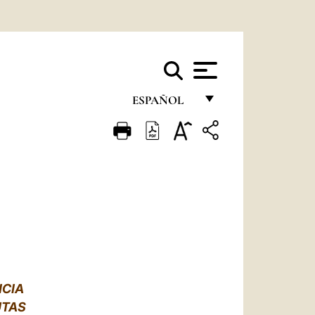
ESPAÑOL
FRANÇAIS
ENGLISH
ITALIANO
PORTUGUÊS
ESPAÑOL
DEUTSCH
ICIA
POLSKI
UTAS