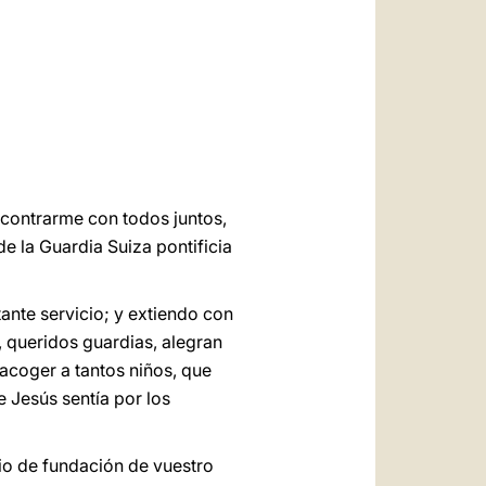
العربيّة
中文
LATINE
ncontrarme con todos juntos,
e la Guardia Suiza pontificia
ante servicio; y extiendo con
, queridos guardias, alegran
acoger a tantos niños, que
e Jesús sentía por los
io de fundación de vuestro