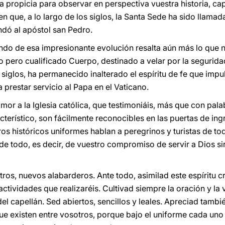
a propicia para observar en perspectiva vuestra historia, c
n que, a lo largo de los siglos, la Santa Sede ha sido llamada 
ó al apóstol san Pedro.
ndo de esa impresionante evolución resalta aún más lo que 
 pero cualificado Cuerpo, destinado a velar por la segurida
 siglos, ha permanecido inalterado el espíritu de fe que impu
a prestar servicio al Papa en el Vaticano.
mor a la Iglesia católica, que testimoniáis, más que con pal
cterístico, son fácilmente reconocibles en las puertas de ingr
ros históricos uniformes hablan a peregrinos y turistas de t
de todo, es decir, de vuestro compromiso de servir a Dios sir
tros, nuevos alabarderos. Ante todo, asimilad este espíritu cri
actividades que realizaréis. Cultivad siempre la oración y la 
el capellán. Sed abiertos, sencillos y leales. Apreciad tambi
ue existen entre vosotros, porque bajo el uniforme cada uno