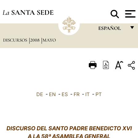
La
SANTA SEDE
ESPAÑOL
DISCURSOS
2008
MAYO
FRANÇAIS
ENGLISH
ITALIANO
PORTUGUÊS
ESPAÑOL
DE
-
EN
-
ES
-
FR
-
IT
-
PT
DEUTSCH
POLSKI
العربيّة
DISCURSO DEL SANTO PADRE BENEDICTO XVI
A LA 58ª ASAMBLEA GENERAL
中文