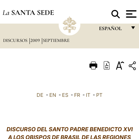
La
SANTA SEDE
ESPAÑOL
DISCURSOS
2009
SEPTIEMBRE
FRANÇAIS
ENGLISH
ITALIANO
PORTUGUÊS
ESPAÑOL
DE
-
EN
-
ES
-
FR
-
IT
-
PT
DEUTSCH
POLSKI
العربيّة
DISCURSO DEL SANTO PADRE BENEDICTO XVI
A LOS OBISPOS DE BRASIL DE LAS REGIONES
中文