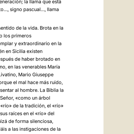
eneración; la llama que está
sto…, signo pascual…, llama
ntido de la vida. Brota en la
no los primeros
mplar y extraordinario en la
 en Sicilia existen
espués de haber brotado en
ano, en las venerables María
ivatino, Mario Giuseppe
orque el mal hace más ruido,
sentar al hombre. La Biblia la
l Señor, «como un árbol
río» de la tradición, el «río»
sus raíces en el «río» del
izá de forma silenciosa,
is a las instigaciones de la