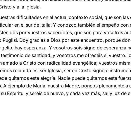
isto y a la Iglesia.
tras dificultades en el actual contexto social, que son las 
rticular en el sur de Italia. Y conozco también el empeño con 
ostenidos por vuestros sacerdotes, que son para vosotros a
o Puglisi. Doy gracias a Dios por este encuentro, porque don
gelio, hay esperanza. Y vosotros sois signo de esperanza no 
un testimonio de santidad, y vosotros me ofrecéis el vuestro: 
an amado a Cristo con radicalidad evangélica; vuestros mis
mos recibido es: ser Iglesia, ser en Cristo signo e instrumen
ede quitarnos esta alegría. Nadie puede quitarnos esta fuerz
tos. A ejemplo de María, nuestra Madre, poneos plenamente a 
su Espíritu, y seréis de nuevo, y cada vez más, sal y luz de e