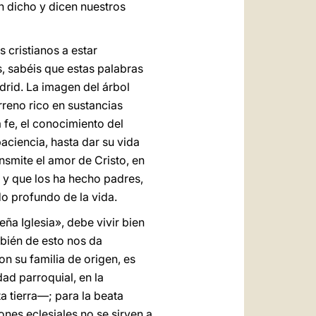
n dicho y dicen nuestros
s cristianos a estar
s, sabéis que estas palabras
drid. La imagen del árbol
erreno rico en sustancias
 fe, el conocimiento del
aciencia, hasta dar su vida
ansmite el amor de Cristo, en
, y que los ha hecho padres,
ido profundo de la vida.
eña Iglesia», debe vivir bien
ambién de esto nos da
on su familia de origen, es
ad parroquial, en la
a tierra—; para la beata
nes eclesiales no se sirven a