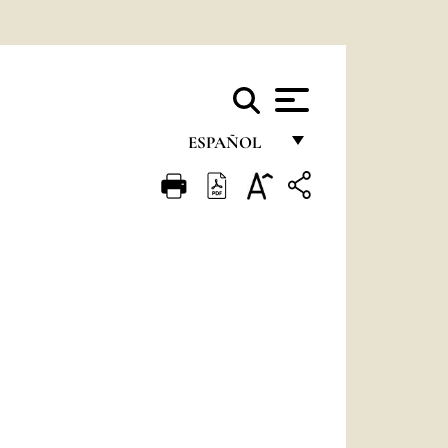
ESPAÑOL
FRANÇAIS
ENGLISH
ITALIANO
PORTUGUÊS
ESPAÑOL
DEUTSCH
POLSKI