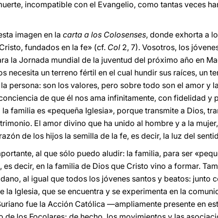
uerte, incompatible con el Evangelio, como tantas veces ha
esta imagen en la
carta a los Colosenses
, donde exhorta a lo
risto, fundados en la fe» (cf.
Col
2, 7). Vosotros, los jóvene
ra la Jornada mundial de la juventud del próximo año en Ma
 necesita un terreno fértil en el cual hundir sus raíces, un t
 la persona: son los valores, pero sobre todo son el amor y la
conciencia de que él nos ama infinitamente, con fidelidad y p
 la familia es «pequeña Iglesia», porque transmite a Dios, tr
trimonio. El amor divino que ha unido al hombre y a la mujer
azón de los hijos la semilla de la fe, es decir, la luz del sent
portante, al que sólo puedo aludir: la familia, para ser «pequ
», es decir, en la familia de Dios que Cristo vino a formar. T
dano, al igual que todos los jóvenes santos y beatos: junto c
e la Iglesia, que se encuentra y se experimenta en la comunid
 Suriano fue la Acción Católica —ampliamente presente en est
 de los Focolares; de hecho, los movimientos y las asociacio