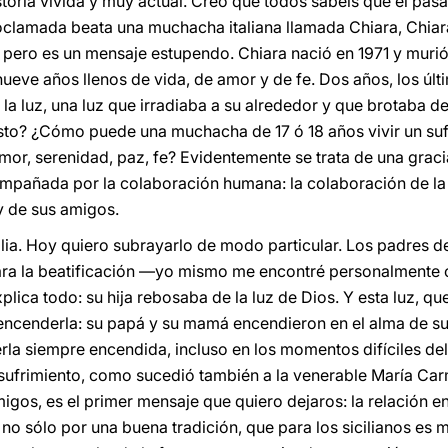
istoria vivida y muy actual. Creo que todos sabéis que el pa
oclamada beata una muchacha italiana llamada Chiara, Chiara
, pero es un mensaje estupendo. Chiara nació en 1971 y muri
ueve años llenos de vida, de amor y de fe. Dos años, los últi
la luz, una luz que irradiaba a su alrededor y que brotaba d
sto? ¿Cómo puede una muchacha de 17 ó 18 años vivir un su
mor, serenidad, paz, fe? Evidentemente se trata de una graci
mpañada por la colaboración humana: la colaboración de la 
y de sus amigos.
milia. Hoy quiero subrayarlo de modo particular. Los padres 
ara la beatificación —yo mismo me encontré personalmente c
lica todo: su hija rebosaba de la luz de Dios. Y esta luz, que
encenderla: su papá y su mamá encendieron en el alma de su h
la siempre encendida, incluso en los momentos difíciles del
 sufrimiento, como sucedió también a la venerable María Carm
migos, es el primer mensaje que quiero dejaros: la relación e
no sólo por una buena tradición, que para los sicilianos es 