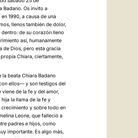
sado sábado 25 de
 Badano. Os invito a
ó en 1990, a causa de una
mos, llenos también de dolor,
e dentro: de su corazón lleno
frimiento así, humanamente
a de Dios, pero esta gracia
propia Chiara, ciertamente,
de la beata Chiara Badano
on ellos— y son testigos del
 viene de la fe y del amor,
ija la llama de la fe y
 crecimiento y sobre todo en
elina Leone, que falleció a
ntre padres e hijos, como
muy importante. Es algo más,