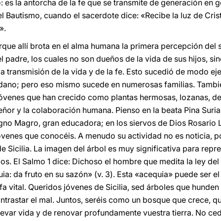
es la antorcha de la fe que se transmite de generación en g
el Bautismo, cuando el sacerdote dice: «Recibe la luz de Cri
».
que allí brota en el alma humana la primera percepción del se
l padre, los cuales no son dueños de la vida de sus hijos, si
 transmisión de la vida y de la fe. Esto sucedió de modo eje
adano; pero eso mismo sucede en numerosas familias. También
jóvenes que han crecido como plantas hermosas, lozanas, d
 Señor y la colaboración humana. Pienso en la beata Pina Suri
no Magro, gran educadora; en los siervos de Dios Rosario L
óvenes que conocéis. A menudo su actividad no es noticia, p
de Sicilia. La imagen del árbol es muy significativa para repre
mos. El Salmo 1 dice: Dichoso el hombre que medita la ley de
a: da fruto en su sazón» (v. 3). Esta «acequia» puede ser el «
infa vital. Queridos jóvenes de Sicilia, sed árboles que hunden 
ntrastar el mal. Juntos, seréis como un bosque que crece, qu
levar vida y de renovar profundamente vuestra tierra. No cedá