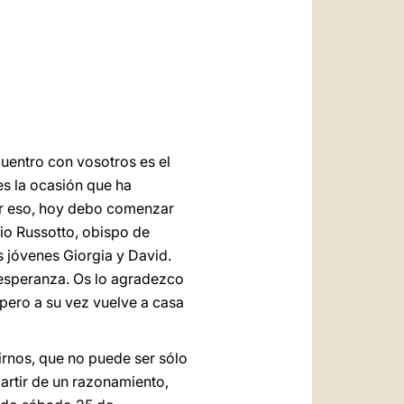
العربيّة
中文
LATINE
cuentro con vosotros es el
 es la ocasión que ha
Por eso, hoy debo comenzar
io Russotto, obispo de
os jóvenes Giorgia y David.
a esperanza. Os lo agradezco
 pero a su vez vuelve a casa
irnos, que no puede ser sólo
partir de un razonamiento,