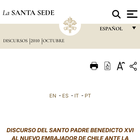
La
SANTA SEDE
ESPAÑOL
DISCURSOS
2010
OCTUBRE
FRANÇAIS
ENGLISH
ITALIANO
PORTUGUÊS
ESPAÑOL
EN
-
ES
-
IT
-
PT
DEUTSCH
POLSKI
العربيّة
DISCURSO DEL SANTO PADRE BENEDICTO XVI
AL NUEVO EMBAJADOR DE CHILE ANTE LA
中文