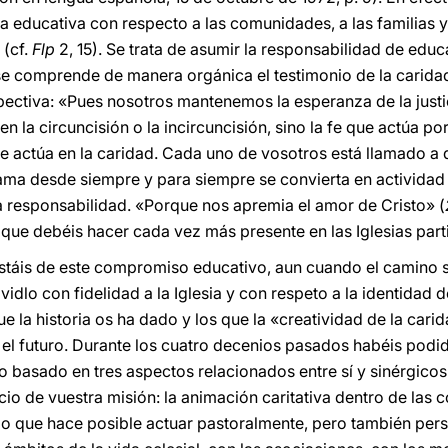
 educativa con respecto a las comunidades, a las familias y 
 (cf.
Flp
2, 15). Se trata de asumir la responsabilidad de educ
i se comprende de manera orgánica el testimonio de la carida
ectiva: «Pues nosotros mantenemos la esperanza de la justici
n la circuncisión o la incircuncisión, sino la fe que actúa po
e que actúa en la caridad. Cada uno de vosotros está llamado a
ama desde siempre y para siempre se convierta en actividad 
la responsabilidad. «Porque nos apremia el amor de Cristo» (
 que debéis hacer cada vez más presente en las Iglesias parti
táis de este compromiso educativo, aun cuando el camino se
idlo con fidelidad a la Iglesia y con respeto a la identidad d
ue la historia os ha dado y los que la «creatividad de la ca
 el futuro. Durante los cuatro decenios pasados habéis podi
o basado en tres aspectos relacionados entre sí y sinérgicos
cio de vuestra misión: la animación caritativa dentro de las
stilo que hace posible actuar pastoralmente, pero también pe