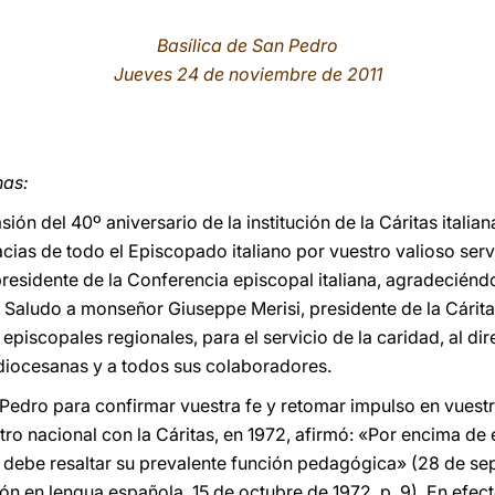
Basílica de San Pedro
Jueves 24 de noviembre de 2011
nas:
ión del 40º aniversario de la institución de la Cáritas italia
cias de todo el Episcopado italiano por vuestro valioso serv
esidente de la Conferencia episcopal italiana, agradeciénd
 Saludo a monseñor Giuseppe Merisi, presidente de la Cárit
piscopales regionales, para el servicio de la caridad, al direc
s diocesanas y a todos sus colaboradores.
Pedro para confirmar vuestra fe y retomar impulso en vuestra
ntro nacional con la Cáritas, en 1972, afirmó: «Por encima d
d debe resaltar su prevalente función pedagógica» (28 de s
ión en lengua española,
15 de octubre de 1972, p. 9). En efec