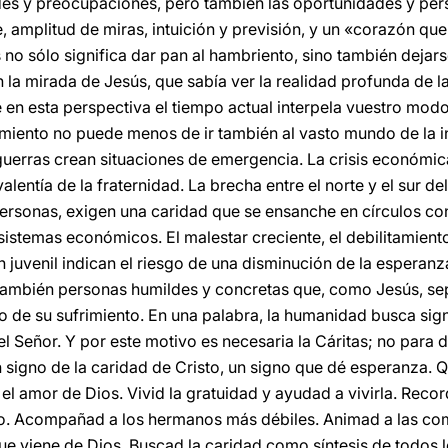
tades y preocupaciones, pero también las oportunidades y per
, amplitud de miras, intuición y previsión, y un «corazón que
no sólo significa dar pan al hambriento, sino también dejars
n la mirada de Jesús, que sabía ver la realidad profunda de 
 en esta perspectiva el tiempo actual interpela vuestro mod
amiento no puede menos de ir también al vasto mundo de la 
guerras crean situaciones de emergencia. La crisis económica
alentía de la fraternidad. La brecha entre el norte y el sur de
ersonas, exigen una caridad que se ensanche en círculos co
stemas económicos. El malestar creciente, el debilitamiento 
n juvenil indican el riesgo de una disminución de la esperan
también personas humildes y concretas que, como Jesús, sep
 de su sufrimiento. En una palabra, la humanidad busca sig
l Señor. Y por este motivo es necesaria la Cáritas; no para d
n signo de la caridad de Cristo, un signo que dé esperanza.
le el amor de Dios. Vivid la gratuidad y ayudad a vivirla. Reco
io. Acompañad a los hermanos más débiles. Animad a las com
e viene de Dios. Buscad la caridad como síntesis de todos lo