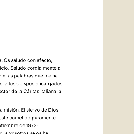
العربيّة
中文
LATINE
na. Os saludo con afecto,
icio. Saludo cordialmente al
ole las palabras que me ha
as, a los obispos encargados
tor de la Cáritas italiana, a
 misión. El siervo de Dios
e este cometido puramente
eptiembre de 1972
:
to, a vosotros se os ha