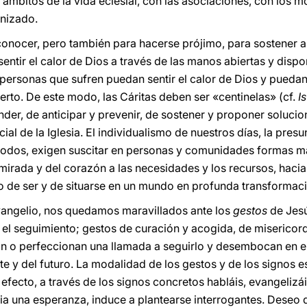
ámbitos de la vida eclesial, con las asociaciones, con los m
nizado.
onocer, pero también para hacerse prójimo, para sostener a
sentir el calor de Dios a través de las manos abiertas y dispo
personas que sufren puedan sentir el calor de Dios y puedan 
rto. De este modo, las Cáritas deben ser «centinelas» (cf.
Is
r, de anticipar y prevenir, de sostener y proponer solucion
ial de la Iglesia. El individualismo de nuestros días, la presu
n todos, exigen suscitar en personas y comunidades formas 
mirada y del corazón a las necesidades y los recursos, haci
o de ser y de situarse en un mundo en profunda transformaci
vangelio, nos quedamos maravillados ante los
gestos
de Jesú
 el seguimiento; gestos de curación y acogida, de misericord
an o perfeccionan una llamada a seguirlo y desembocan en e
 y del futuro. La modalidad de los gestos y de los signos es
efecto, a través de los signos concretos habláis, evangelizá
ia una esperanza, induce a plantearse interrogantes. Deseo 