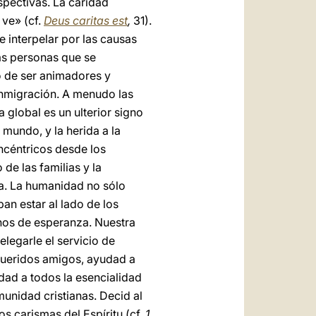
spectivas. La caridad
 ve» (cf.
Deus caritas est
,
31).
e interpelar por las causas
las personas que se
o de ser animadores y
inmigración. A menudo las
 global es un ulterior signo
l mundo, y la herida a la
ncéntricos desde los
de las familias y la
za. La humanidad no sólo
an estar al lado de los
nos de esperanza. Nuestra
elegarle el servicio de
 Queridos amigos, ayudad a
rdad a todos la esencialidad
unidad cristianas. Decid al
s carismas del Espíritu (cf.
1