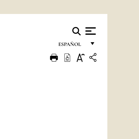
ESPAÑOL
FRANÇAIS
ENGLISH
ITALIANO
PORTUGUÊS
ESPAÑOL
DEUTSCH
POLSKI