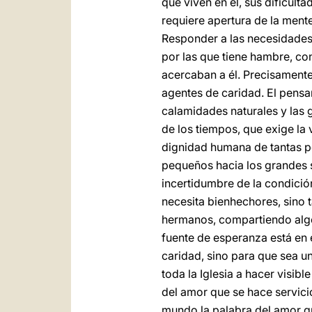
que viven en él, sus dificul
requiere apertura de la mente
Responder a las necesidades 
por las que tiene hambre, co
acercaban a él. Precisamente
agentes de caridad. El pens
calamidades naturales y las 
de los tiempos, que exige la v
dignidad humana de tantas p
pequeños hacia los grandes si
incertidumbre de la condició
necesita bienhechores, sino 
hermanos, compartiendo algo
fuente de esperanza está en e
caridad, sino para que sea u
toda la Iglesia a hacer visib
del amor que se hace servic
mundo la palabra del amor qu