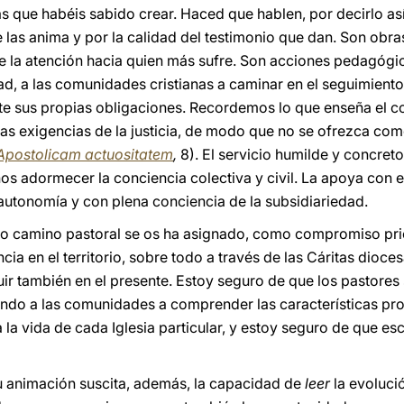
ras que habéis sabido crear. Haced que hablen, por decirlo 
e las anima y por la calidad del testimonio que dan. Son obra
de la atención hacia quien más sufre. Son acciones pedagóg
d, a las comunidades cristianas a caminar en el seguimiento 
te sus propias obligaciones. Recordemos lo que enseña el con
 las exigencias de la justicia, de modo que no se ofrezca co
Apostolicam actuositatem
,
8). El servicio humilde y concreto
os adormecer la conciencia colectiva y civil. La apoya con e
autonomía y con plena conciencia de la subsidiariedad.
o camino pastoral se os ha asignado, como compromiso prior
cia en el territorio, sobre todo a través de las Cáritas dioce
ir también en el presente. Estoy seguro de que los pastores
ndo a las comunidades a comprender las características pro
 a la vida de cada Iglesia particular, y estoy seguro de que e
 su animación suscita, además, la capacidad de
leer
la evoluci