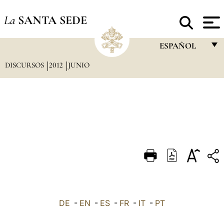
La
SANTA SEDE
ESPAÑOL
DISCURSOS
2012
JUNIO
FRANÇAIS
ENGLISH
ITALIANO
PORTUGUÊS
ESPAÑOL
DEUTSCH
POLSKI
العربيّة
DE
-
EN
-
ES
-
FR
-
IT
-
PT
中文