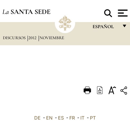
La
SANTA SEDE
ESPAÑOL
DISCURSOS
2012
NOVIEMBRE
FRANÇAIS
ENGLISH
ITALIANO
PORTUGUÊS
ESPAÑOL
DEUTSCH
POLSKI
العربيّة
DE
-
EN
-
ES
-
FR
-
IT
-
PT
中文