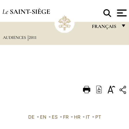
Le
SAINT-SIÈGE
FRANÇAIS
AUDIENCES
2011
FRANÇAIS
ENGLISH
ITALIANO
PORTUGUÊS
ESPAÑOL
DEUTSCH
POLSKI
العربيّة
DE
-
EN
-
ES
-
FR
-
HR
-
IT
-
PT
中文