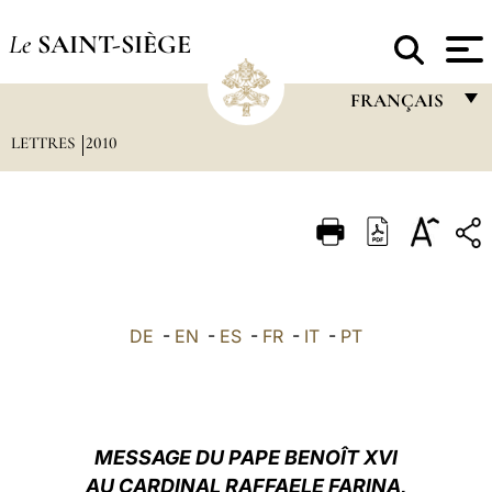
Le
SAINT-SIÈGE
FRANÇAIS
LETTRES
2010
FRANÇAIS
ENGLISH
ITALIANO
PORTUGUÊS
ESPAÑOL
DE
-
EN
-
ES
-
FR
-
IT
-
PT
DEUTSCH
POLSKI
العربيّة
MESSAGE DU PAPE BENOÎT XVI
AU CARDINAL RAFFAELE FARINA,
中文