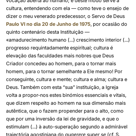
vocação aberta ao humano; e deste modo serve a
cultura, entendendo com ela — como teve o ensejo de
dizer o meu venerado predecessor, o Servo de Deus
Paulo VI no dia 20 de Junho de 1975
, por ocasião do
quinto centenário desta Instituição —
«amadurecimento humano (...) crescimento interior (...)
progresso requintadamente espiritual; cultura é
elevação das faculdades mais nobres que Deus
Criador concedeu ao homem, para o tornar mais
homem, para o tornar semelhante a Ele mesmo! Por
conseguinte, cultura e mente; cultura e alma; cultura e
Deus. Também com esta “sua” instituição, a Igreja
volta a propor-nos estes binómios essenciais e vitais,
que dizem respeito ao homem na sua dimensão mais
autêntica, que o fazem propender para o alto, como
que por uma inversão da lei de gravidade, e que o
estimulam (...) à auto-superação segundo a admirável
trajectória agostiniana do
quaerere super se
(cf. S.