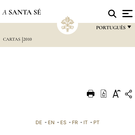
A
SANTA SÉ
PORTUGUÊS
CARTAS
2010
FRANÇAIS
ENGLISH
ITALIANO
PORTUGUÊS
ESPAÑOL
DEUTSCH
POLSKI
العربيّة
DE
-
EN
-
ES
-
FR
-
IT
-
PT
中文