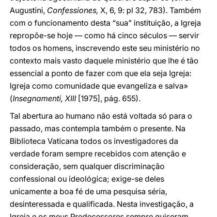
Augustini,
Confessiones,
X, 6, 9: pl 32, 783). Também
com o funcionamento desta “sua” instituição, a Igreja
repropõe-se hoje — como há cinco séculos — servir
todos os homens, inscrevendo este seu ministério no
contexto mais vasto daquele ministério que lhe é tão
essencial a ponto de fazer com que ela seja Igreja:
Igreja como comunidade que evangeliza e salva»
(
Insegnamenti, XIII
[1975], pág. 655).
Tal abertura ao humano não está voltada só para o
passado, mas contempla também o presente. Na
Biblioteca Vaticana todos os investigadores da
verdade foram sempre recebidos com atenção e
consideração, sem qualquer discriminação
confessional ou ideológica; exige-se deles
unicamente a boa fé de uma pesquisa séria,
desinteressada e qualificada. Nesta investigação, a
Igreja e os meus Predecessores sempre quiseram