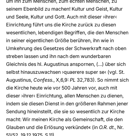
um ihn zum Menschen, zum echten Menschen, zu
seinem Ebenbild zu machen! Kultur und Geist, Kultur
und Seele, Kultur und Gott. Auch mit dieser ›ihrer‹
Einrichtung führt uns die Kirche zurück zu diesen
wesentlichen, lebendigen Begriffen, die den Menschen
in seiner eigentlichen Größe berühren, ihn wie in
Umkehrung des Gesetzes der Schwerkraft nach oben
streben lassen und ihn nach dem wunderbaren
Gleichnis des hl. Augustinus anspornen, (…) über sich
selbst hinauszuwachsen ›quaerere super se‹ (vgl. St.
Augustinus,
Confess.
, X,6,9:
PL
32,783). So nimmt sich
die Kirche heute wie vor 500 Jahren vor, auch mit
dieser ›ihrer‹ Einrichtung, allen Menschen zu dienen,
indem sie diesen Dienst in den größeren Rahmen jener
Sendung hineinstellt, die sie so wesentlich zur Kirche
macht: Wir meinen Kirche als Gemeinschaft, die den
Glauben und die Erlösung verkündet« (in
O.R. dt
., Nr.
51/52, 19.12.1975, S.11).