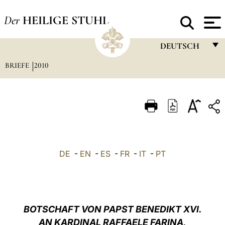
Der
HEILIGE STUHL
DEUTSCH
BRIEFE
2010
FRANÇAIS
ENGLISH
ITALIANO
PORTUGUÊS
ESPAÑOL
DE
-
EN
-
ES
-
FR
-
IT
-
PT
DEUTSCH
POLSKI
العربيّة
BOTSCHAFT VON PAPST BENEDIKT XVI.
AN KARDINAL RAFFAELE FARINA,
中文