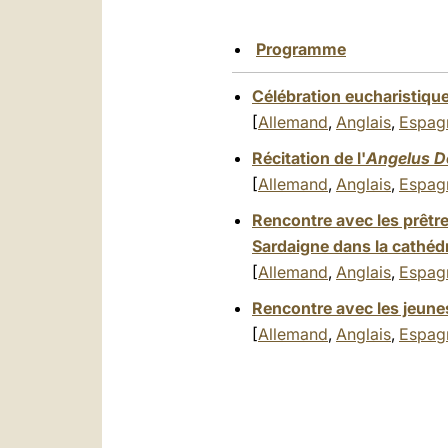
Programme
Célébration eucharistiqu
[
Allemand
,
Anglais
,
Espag
Récitation de l'
Angelus D
[
Allemand
,
Anglais
,
Espag
Rencontre avec les prêtre
Sardaigne dans la cathéd
[
Allemand
,
Anglais
,
Espag
Rencontre avec les jeunes
[
Allemand
,
Anglais
,
Espag