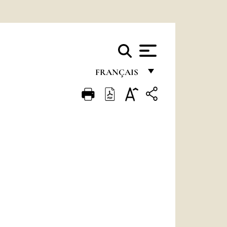
FRANÇAIS
FRANÇAIS
ENGLISH
ITALIANO
PORTUGUÊS
ESPAÑOL
DEUTSCH
POLSKI