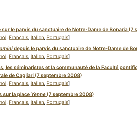
e sur le parvis du sanctuaire de Notre-Dame de Bonaria (7
nol
,
Français
,
Italien
,
Portugais
]
omini
depuis le parvis du sanctuaire de Notre-Dame de Bo
nol
,
Français
,
Italien
,
Portugais
]
s, les séminaristes et la communauté de la Faculté pontifi
rale de Cagliari (7 septembre 2008)
nol
,
Français
,
Italien
,
Portugais
]
 sur la place
Yenne
(7 septembre 2008)
nol
,
Français
,
Italien
,
Portugais
]