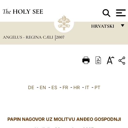
The
HOLY SEE
HRVATSKI
ANGELUS - REGINA CÆLI
2007
FRANÇAIS
ENGLISH
ITALIANO
PORTUGUÊS
ESPAÑOL
DE
-
EN
-
ES
-
FR
-
HR
-
IT
-
PT
DEUTSCH
POLSKI
العربيّة
PAPIN NAGOVOR UZ MOLITVU ANĐEO GOSPODNJI
中文