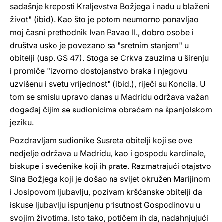
sadašnje kreposti Kraljevstva Božjega i nadu u blaženi
život" (ibid). Kao što je potom neumorno ponavljao
moj časni prethodnik Ivan Pavao II., dobro osobe i
društva usko je povezano sa "sretnim stanjem" u
obitelji (usp. GS 47). Stoga se Crkva zauzima u širenju
i promiče "izvorno dostojanstvo braka i njegovu
uzvišenu i svetu vrijednost" (ibid.), riječi su Koncila. U
tom se smislu upravo danas u Madridu održava važan
događaj čijim se sudionicima obraćam na španjolskom
jeziku.
Pozdravljam sudionike Susreta obitelji koji se ove
nedjelje održava u Madridu, kao i gospodu kardinale,
biskupe i svećenike koji ih prate. Razmatrajući otajstvo
Sina Božjega koji je došao na svijet okružen Marijinom
i Josipovom ljubavlju, pozivam kršćanske obitelji da
iskuse ljubavlju ispunjenu prisutnost Gospodinovu u
svojim životima. Isto tako, potičem ih da, nadahnjujući