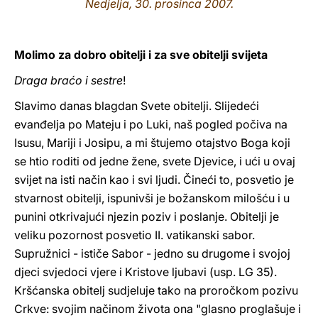
Nedjelja, 30. prosinca 2007.
LATINE
Molimo za dobro obitelji i za sve obitelji svijeta
Draga braćo i sestre
!
Slavimo danas blagdan Svete obitelji. Slijedeći
evanđelja po Mateju i po Luki, naš pogled počiva na
Isusu, Mariji i Josipu, a mi štujemo otajstvo Boga koji
se htio roditi od jedne žene, svete Djevice, i ući u ovaj
svijet na isti način kao i svi ljudi. Čineći to, posvetio je
stvarnost obitelji, ispunivši je božanskom milošću i u
punini otkrivajući njezin poziv i poslanje. Obitelji je
veliku pozornost posvetio II. vatikanski sabor.
Supružnici - ističe Sabor - jedno su drugome i svojoj
djeci svjedoci vjere i Kristove ljubavi (usp. LG 35).
Kršćanska obitelj sudjeluje tako na proročkom pozivu
Crkve: svojim načinom života ona "glasno proglašuje i