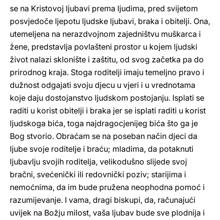
se na Kristovoj ljubavi prema ljudima, pred svijetom
posvjedoče ljepotu ljudske ljubavi, braka i obitelji. Ona,
utemeljena na nerazdvojnom zajedništvu muškarca i
žene, predstavlja povlašteni prostor u kojem ljudski
život nalazi sklonište i zaštitu, od svog začetka pa do
prirodnog kraja. Stoga roditelji imaju temeljno pravo i
dužnost odgajati svoju djecu u vjeri i u vrednotama
koje daju dostojanstvo ljudskom postojanju. Isplati se
raditi u korist obitelji i braka jer se isplati raditi u korist
ljudskoga bića, toga najdragocjenijeg bića što ga je
Bog stvorio. Obraćam se na poseban način djeci da
ljube svoje roditelje i braću; mladima, da potaknuti
ljubavlju svojih roditelja, velikodušno slijede svoj
bračni, svećenički ili redovnički poziv; starijima i
nemoćnima, da im bude pružena neophodna pomoć i
razumijevanje. I vama, dragi biskupi, da, računajući
uvijek na Božju milost, vaša ljubav bude sve plodnija i