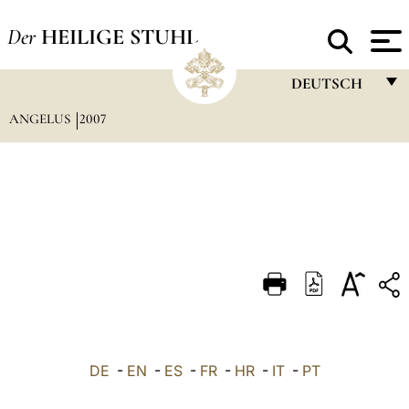
Der
HEILIGE STUHL
DEUTSCH
ANGELUS
2007
FRANÇAIS
ENGLISH
ITALIANO
PORTUGUÊS
ESPAÑOL
DEUTSCH
POLSKI
العربيّة
DE
-
EN
-
ES
-
FR
-
HR
-
IT
-
PT
中文