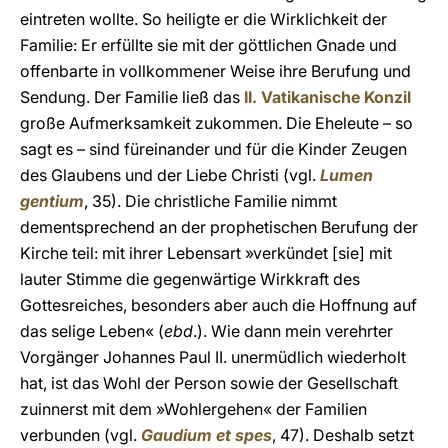
eintreten wollte. So heiligte er die Wirklichkeit der
Familie: Er erfüllte sie mit der göttlichen Gnade und
offenbarte in vollkommener Weise ihre Berufung und
Sendung. Der Familie ließ das
II. Vatikanische Konzil
große Aufmerksamkeit zukommen. Die Eheleute – so
sagt es – sind füreinander und für die Kinder Zeugen
des Glaubens und der Liebe Christi (vgl.
Lumen
gentium
, 35). Die christliche Familie nimmt
dementsprechend an der prophetischen Berufung der
Kirche teil: mit ihrer Lebensart »verkündet [sie] mit
lauter Stimme die gegenwärtige Wirkkraft des
Gottesreiches, besonders aber auch die Hoffnung auf
das selige Leben« (
ebd
.). Wie dann mein verehrter
Vorgänger Johannes Paul II. unermüdlich wiederholt
hat, ist das Wohl der Person sowie der Gesellschaft
zuinnerst mit dem »Wohlergehen« der Familien
verbunden (vgl.
Gaudium et spes
, 47). Deshalb setzt