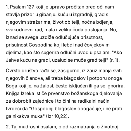
1. Psalam 127 koji je upravo pročitan pred oči nam
stavlja prizor u gibanju: kuću u izgradnji, grad s
njegovim stražarima, život obitelji, noćna bdjenja,
svakodnevni rad, mala i velika čuda postojanja. No,
iznad se svega uzdiže odlučujuća prisutnost,
prisutnost Gospodina koji lebdi nad čovjekovim
djelima, kao što sugerira odlučni uvod u psalam: "Ako
Jahve kuću ne gradi, uzalud se muče graditelji" (r. 1).
Čvrsto društvo rađa se, zasigurno, iz zauzimanja svih
njegovih članova, ali treba blagoslov i potporu onoga
Boga koji je, na žalost, često isključen ili ga se ignorira.
Knjiga Izreka ističe prvenstvo božanskoga djelovanja
za dobrobit zajednice i to čini na radikalni način
tvrdeći da "Gospodnji blagoslov obogaćuje, i ne prati
ga nikakva muka" (Izr 10,22).
2. Taj mudrosni psalam, plod razmatranja o životnoj