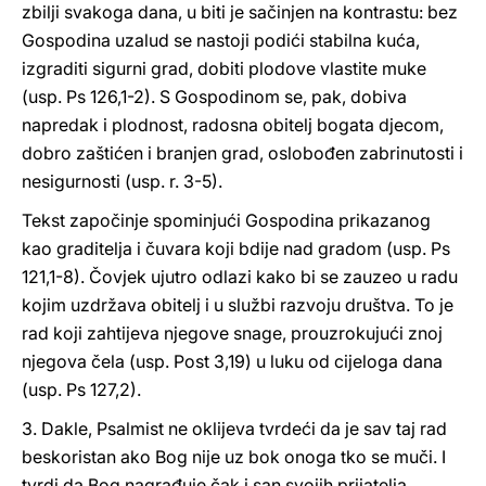
zbilji svakoga dana, u biti je sačinjen na kontrastu: bez
Gospodina uzalud se nastoji podići stabilna kuća,
izgraditi sigurni grad, dobiti plodove vlastite muke
(usp. Ps 126,1-2). S Gospodinom se, pak, dobiva
napredak i plodnost, radosna obitelj bogata djecom,
dobro zaštićen i branjen grad, oslobođen zabrinutosti i
nesigurnosti (usp. r. 3-5).
Tekst započinje spominjući Gospodina prikazanog
kao graditelja i čuvara koji bdije nad gradom (usp. Ps
121,1-8). Čovjek ujutro odlazi kako bi se zauzeo u radu
kojim uzdržava obitelj i u službi razvoju društva. To je
rad koji zahtijeva njegove snage, prouzrokujući znoj
njegova čela (usp. Post 3,19) u luku od cijeloga dana
(usp. Ps 127,2).
3. Dakle, Psalmist ne oklijeva tvrdeći da je sav taj rad
beskoristan ako Bog nije uz bok onoga tko se muči. I
tvrdi da Bog nagrađuje čak i san svojih prijatelja.