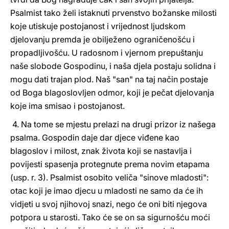
Psalmist tako želi istaknuti prvenstvo božanske milosti
koje utiskuje postojanost i vrijednost ljudskom
djelovanju premda je obilježeno ograničenošću i
propadljivošću. U radosnom i vjernom prepuštanju
naše slobode Gospodinu, i naša djela postaju solidna i
mogu dati trajan plod. Naš "san" na taj način postaje
od Boga blagoslovljen odmor, koji je pečat djelovanja
koje ima smisao i postojanost.
4. Na tome se mjestu prelazi na drugi prizor iz našega
psalma. Gospodin daje dar djece viđene kao
blagoslov i milost, znak života koji se nastavlja i
povijesti spasenja protegnute prema novim etapama
(usp. r. 3). Psalmist osobito veliča "sinove mladosti":
otac koji je imao djecu u mladosti ne samo da će ih
vidjeti u svoj njihovoj snazi, nego će oni biti njegova
potpora u starosti. Tako će se on sa sigurnošću moći