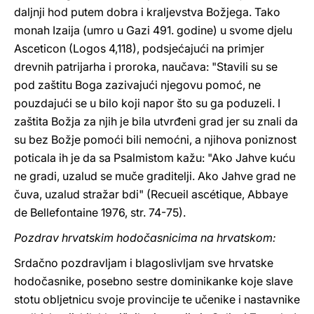
daljnji hod putem dobra i kraljevstva Božjega. Tako
monah Izaija (umro u Gazi 491. godine) u svome djelu
Asceticon (Logos 4,118), podsjećajući na primjer
drevnih patrijarha i proroka, naučava: "Stavili su se
pod zaštitu Boga zazivajući njegovu pomoć, ne
pouzdajući se u bilo koji napor što su ga poduzeli. I
zaštita Božja za njih je bila utvrđeni grad jer su znali da
su bez Božje pomoći bili nemoćni, a njihova poniznost
poticala ih je da sa Psalmistom kažu: "Ako Jahve kuću
ne gradi, uzalud se muče graditelji. Ako Jahve grad ne
čuva, uzalud stražar bdi" (Recueil ascétique, Abbaye
de Bellefontaine 1976, str. 74-75).
Pozdrav hrvatskim hodočasnicima na hrvatskom:
Srdačno pozdravljam i blagoslivljam sve hrvatske
hodočasnike, posebno sestre dominikanke koje slave
stotu obljetnicu svoje provincije te učenike i nastavnike