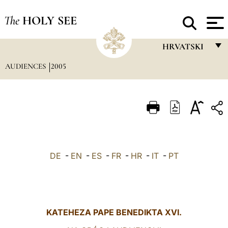
The
HOLY SEE
HRVATSKI
AUDIENCES
2005
FRANÇAIS
ENGLISH
ITALIANO
PORTUGUÊS
ESPAÑOL
DE
-
EN
-
ES
-
FR
-
HR
-
IT
-
PT
DEUTSCH
POLSKI
العربيّة
KATEHEZA PAPE BENEDIKTA XVI.
中文