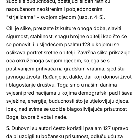
suočiti s budućnošću, postajući sličan ratniku
naoružanom naoštrenim i pobjedonosnim
"strjelicama" - svojom djecom (usp. r. 4-5).
Cilj je slike, preuzete iz kulture onoga doba, slaviti
sigurnost, stabilnost, snagu brojne obitelji kao što će
se ponoviti i u sljedećem psalmu 128 u kojemu se
oslikava portret sretne obitelji. Završna slika prikazuje
oca okruženoga svojom djecom, kojega se s
poštivanjem prihvaća na gradskim vratima, sjedištu
javnoga života. Rađanje je, dakle, dar koji donosi život
i blagostanje društvu. Toga smo u našim danima
svjesni pred nacijama u kojima demografski pad lišava
svježine, energije, budućnosti što je utjelovljuju djeca.
Ipak, nad svime se uzdiže blagoslivljajuća prisutnost
Boga, izvora života i nade.
5. Duhovni su autori često koristili psalam 127 upravo
da bi uzdigli tu božansku prisutnost, odlučujuću za