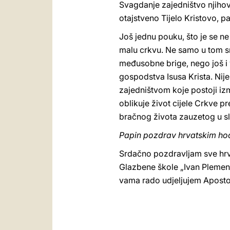
Svagdanje zajedništvo njihov
otajstveno Tijelo Kristovo, p
Još jednu pouku, što je se n
malu crkvu. Ne samo u tom smi
međusobne brige, nego još i v
gospodstva Isusa Krista. Nij
zajedništvom koje postoji iz
oblikuje život cijele Crkve 
bračnog života zauzetog u sl
Papin pozdrav hrvatskim ho
Srdačno pozdravljam sve hrv
Glazbene škole „Ivan Plemeni
vama rado udjeljujem Apostols