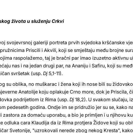
ljskog života u služenju Crkvi
oj svojevrsnoj galeriji portreta prvih svjedoka kršćanske vj
upružnicima Priscili i Akvili, koji se smještaju među brojne s
ojima raspolažemo, taj je bračni par imao izuzetno aktivnu u
aju nas i na jedan drugi par, na Ananiju i Safiru, koji su međ
agičan svršetak (usp.
Dj
5,1-11).
kog su oblika, no muškarac i žena koji ih nose bili su židovsko
sjeverne Anatolije koju oplakuje Crno more, dok je Priscila, 
idovka podrijetlom iz Rima (usp.
Dj
18,2). U svakom slučaju, iz 
om pedesetih godina. Ondje im se pridružio jer su se, kako n
li zastora za domaću uporabu, a bio je primljen i u njihovu k
je odluka cara Klaudija da iz Rima protjera Židove koji su obit
ičar Svetonije, "uzrokovali nerede zbog nekog Kresta", kak