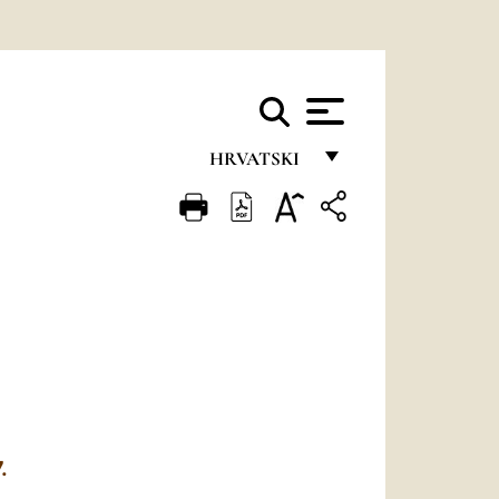
HRVATSKI
FRANÇAIS
ENGLISH
ITALIANO
PORTUGUÊS
ESPAÑOL
DEUTSCH
POLSKI
.