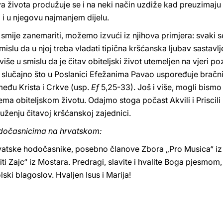
a života produžuje se i na neki način uzdiže kad preuzimaj
a i u njegovu najmanjem dijelu.
e smije zanemariti, možemo izvući iz njihova primjera: svaki
slu da u njoj treba vladati tipična kršćanska ljubav sastavlj
iše u smislu da je čitav obiteljski život utemeljen na vjeri p
e slučajno što u Poslanici Efežanima Pavao uspoređuje brač
među Krista i Crkve (usp.
Ef
5,25-33). Još i više, mogli bismo
prema obiteljskom životu. Odajmo stoga počast Akvili i Prisc
uženju čitavoj kršćanskoj zajednici.
dočasnicima na hrvatskom:
atske hodočasnike, posebno članove Zbora „Pro Musica“ iz 
ti Zajc“ iz Mostara. Predragi, slavite i hvalite Boga pjesmo
ki blagoslov. Hvaljen Isus i Marija!