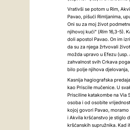
Vrativši se potom u Rim, Akvil
Pavao, pišući Rimljanima, upu
Oni su za moj život podmetnu
njihovoj kući" (
Rim
16,3-5). K
doli apostol Pavao. On im izri
da su za njega žrtvovali živ
možda upravo u Efezu (usp.
zahvalnost svih Crkava pogana
bilo polje njihova djelovanja,
Kasnija hagiografska predaja 
kao Priscile mučenice. U sva
Prisciline katakombe na Via S
osoba i od osobite vrijednost
kojoj govori Pavao, moramo pr
i Akvila kršćanstvo je stiglo
kršćanskih supružnika. Kad i