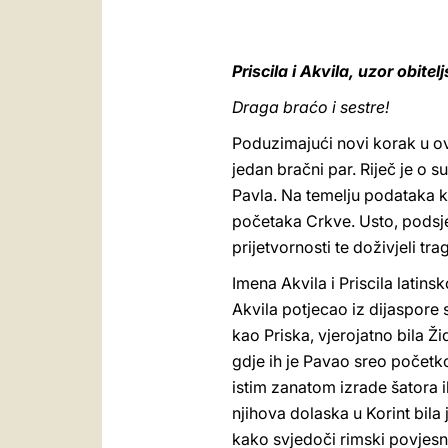
Priscila i Akvila, uzor obite
Draga braćo i sestre!
Poduzimajući novi korak u ov
jedan bračni par. Riječ je o s
Pavla. Na temelju podataka k
početaka Crkve. Usto, podsjeć
prijetvornosti te doživjeli tr
Imena Akvila i Priscila latins
Akvila potjecao iz dijaspore 
kao Priska, vjerojatno bila Ž
gdje ih je Pavao sreo početk
istim zanatom izrade šatora i
njihova dolaska u Korint bila 
kako svjedoči rimski povjesn