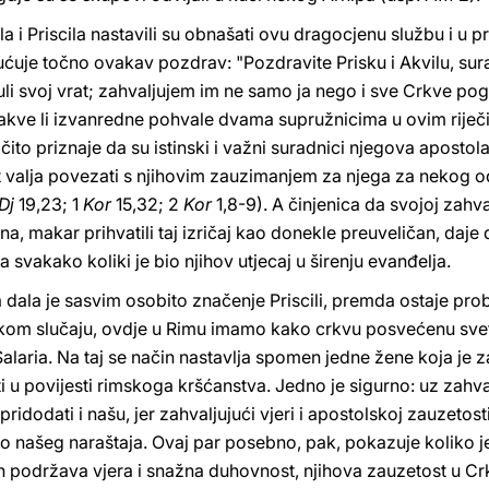
a i Priscila nastavili su obnašati ovu dragocjenu službu i u pr
ćuje točno ovakav pozdrav: "Pozdravite Prisku i Akvilu, sura
li svoj vrat; zahvaljujem im ne samo ja nego i sve Crkve pog
akve li izvanredne pohvale dvama supružnicima u ovim riječim
čito priznaje da su istinski i važni suradnici njegova apostol
ot valja povezati s njihovim zauzimanjem za njega za nekog 
Dj
19,23; 1
Kor
15,32; 2
Kor
1,8-9). A činjenica da svojoj zahv
, makar prihvatili taj izričaj kao donekle preuveličan, daje 
 a svakako koliki je bio njihov utjecaj u širenju evanđelja.
dala je sasvim osobito značenje Priscili, premda ostaje prob
kom slučaju, ovdje u Rimu imamo kako crkvu posvećenu svetoj
alaria. Na taj se način nastavlja spomen jedne žene koja je z
i u povijesti rimskoga kršćanstva. Jedno je sigurno: uz zahv
idodati i našu, jer zahvaljujući vjeri i apostolskoj zauzetost
 do našeg naraštaja. Ovaj par posebno, pak, pokazuje koliko 
h podržava vjera i snažna duhovnost, njihova zauzetost u Crk