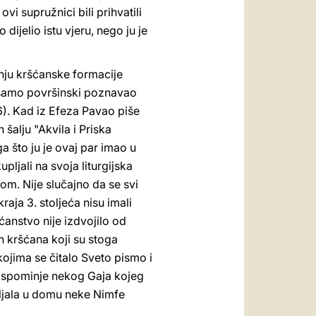
vi supružnici bili prihvatili
ijelio istu vjeru, nego ju je
anju kršćanske formacije
n samo površinski poznavao
). Kad iz Efeza Pavao piše
šalju "Akvila i Priska
a što ju je ovaj par imao u
jali na svoja liturgijska
om. Nije slučajno da se svi
aja 3. stoljeća nisu imali
ćanstvo nije izdvojilo od
ih kršćana koji su stoga
jima se čitalo Sveto pismo i
ao spominje nekog Gaja kojeg
pljala u domu neke Nimfe