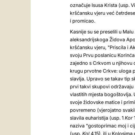
označuje Isusa Krista (usp. Vi
kršćansku vjeru već četrdeset
i promicao.
Kasnije su se preselili u Mal
aleksandrijskoga Židova Apo
kršćansku vjeru, "Priscila i A
svoju Prvu poslanicu Korinća
zajedno s Crkvom u njihovu
krugu prvotne Crkve: uloga p
slavlja. Upravo se takav tip 
prvi takvi skupovi održavaju
vlastitih mjesta bogoštovlja.
svoje židovske matice i primi
povremeno (vjerojatno svaki
slavila euharistija (usp. 1
Kor
1
naziva "gostoprimac moj i cij
(usp.
Kol
4,15), ili u Kolosim