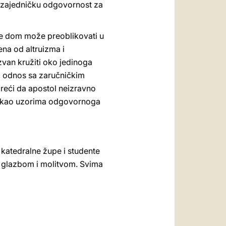
u zajedničku odgovornost za
 se dom može preoblikovati u
ena od altruizma i
ozvan kružiti oko jedinoga
ni odnos sa zaručničkim
 reći da apostol neizravno
ili kao uzorima odgovornoga
katedralne župe i studente
m, glazbom i molitvom. Svima