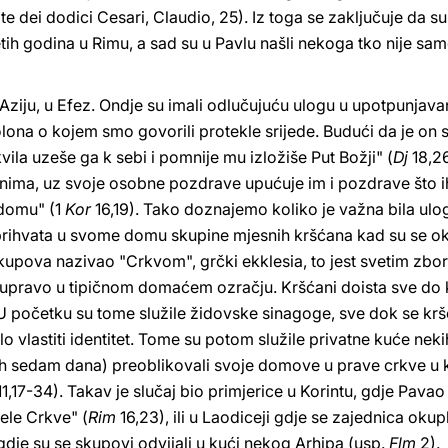
te dei dodici Cesari, Claudio, 25). Iz toga se zaključuje da su o
ih godina u Rimu, a sad su u Pavlu našli nekoga tko nije samo d
u Aziju, u Efez. Ondje su imali odlučujuću ulogu u upotpunjav
lona o kojem smo govorili protekle srijede. Budući da je o
kvila uzeše ga k sebi i pomnije mu izložiše Put Božji" (
Dj
18,26
nima, uz svoje osobne pozdrave upućuje im i pozdrave što ih 
 domu" (1
Kor
16,19). Tako doznajemo koliko je važna bila ulog
rihvata u svome domu skupine mjesnih kršćana kad su se okupl
skupova nazivao "Crkvom", grčki ekklesia, to jest svetim zbor
 upravo u tipičnom domaćem ozračju. Kršćani doista sve do kr
 U početku su tome služile židovske sinagoge, sve dok se krš
lo vlastiti identitet. Tome su potom služile privatne kuće nek
h sedam dana) preoblikovali svoje domove u prave crkve u ko
1,17-34). Takav je slučaj bio primjerice u Korintu, gdje Pav
ele Crkve" (
Rim
16,23), ili u Laodiceji gdje se zajednica oku
a gdje su se skupovi odvijali u kući nekog Arhipa (usp.
Flm
2).