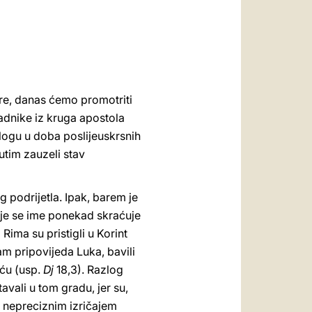
العربيّة
中文
LATINE
ere, danas ćemo promotriti
uradnike iz kruga apostola
logu u doba poslijeuskrsnih
utim zauzeli stav
g podrijetla. Ipak, barem je
čije se ime ponekad skraćuje
Rima su pristigli u Korint
am pripovijeda Luka, bavili
uću (usp.
Dj
18,3). Razlog
avali u tom gradu, jer su,
o nepreciznim izričajem