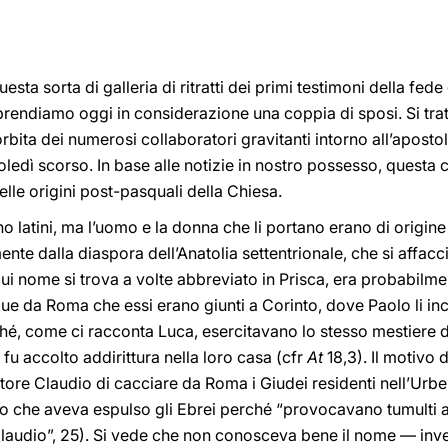
ta sorta di galleria di ritratti dei primi testimoni della fed
prendiamo oggi in considerazione una coppia di sposi. Si tratt
orbita dei numerosi collaboratori gravitanti intorno all’aposto
dì scorso. In base alle notizie in nostro possesso, questa c
elle origini post-pasquali della Chiesa.
ono latini, ma l’uomo e la donna che li portano erano di origin
te dalla diaspora dell’Anatolia settentrionale, che si affacci
l cui nome si trova a volte abbreviato in Prisca, era probabil
e da Roma che essi erano giunti a Corinto, dove Paolo li incon
iché, come ci racconta Luca, esercitavano lo stesso mestiere d
fu accolto addirittura nella loro casa (cfr
At
18,3). Il motivo 
atore Claudio di cacciare da Roma i Giudei residenti nell’Ur
o che aveva espulso gli Ebrei perché “provocavano tumulti a
 Claudio”, 25). Si vede che non conosceva bene il nome — inve