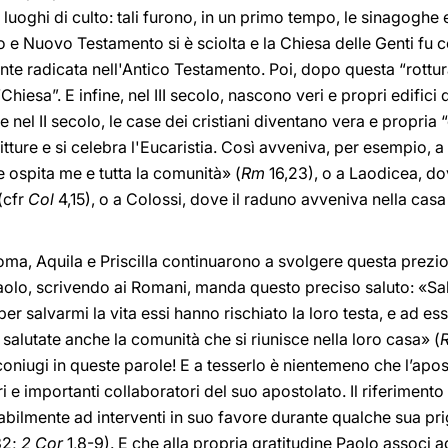
 luoghi di culto: tali furono, in un primo tempo, le sinagoghe
co e Nuovo Testamento si è sciolta e la Chiesa delle Genti fu c
e radicata nell'Antico Testamento. Poi, dopo questa “rottura”
Chiesa”. E infine, nel III secolo, nascono veri e propri edifici 
e nel II secolo, le case dei cristiani diventano vera e propria
tture e si celebra l'Eucaristia. Così avveniva, per esempio, 
 ospita me e tutta la comunità» (
Rm
16,23), o a Laodicea, do
(cfr
Col
4,15), o a Colossi, dove il raduno avveniva nella casa
ma, Aquila e Priscilla continuarono a svolgere questa prezi
 Paolo, scrivendo ai Romani, manda questo preciso saluto: «Sal
per salvarmi la vita essi hanno rischiato la loro testa, e ad es
; salutate anche la comunità che si riunisce nella loro casa» (
coniugi in queste parole! E a tesserlo è nientemeno che l’apo
i e importanti collaboratori del suo apostolato. Il riferimento a
babilmente ad interventi in suo favore durante qualche sua prig
32;
2 Cor
1,8-9). E che alla propria gratitudine Paolo associ add