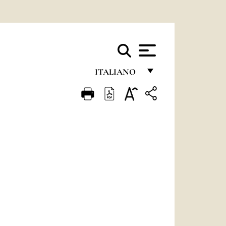
ITALIANO
FRANÇAIS
ENGLISH
ITALIANO
PORTUGUÊS
ESPAÑOL
DEUTSCH
POLSKI