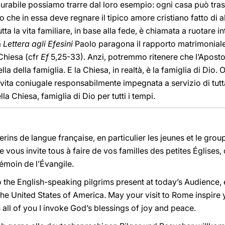
curabile possiamo trarre dal loro esempio: ogni casa può tra
 che in essa deve regnare il tipico amore cristiano fatto di a
ta la vita familiare, in base alla fede, è chiamata a ruotare in
a
Lettera agli Efesini
Paolo paragona il rapporto matrimonial
 Chiesa (cfr
Ef
5,25-33). Anzi, potremmo ritenere che l’Aposto
lla della famiglia. E la Chiesa, in realtà, è la famiglia di Dio
 vita coniugale responsabilmente impegnata a servizio di tutta
la Chiesa, famiglia di Dio per tutti i tempi.
rins de langue française, en particulier les jeunes et le grou
vous invite tous à faire de vos familles des petites Églises, 
témoin de l’Évangile.
o the English-speaking pilgrims present at today’s Audience,
he United States of America. May your visit to Rome inspire yo
all of you I invoke God’s blessings of joy and peace.