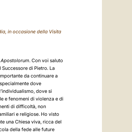
العربيّة
中文
LATINE
ia, in occasione della Visita
 Apostolorum
. Con voi saluto
l Successore di Pietro
.
La
 importante da continuare a
, specialmente dove
l’individualismo, dove si
e e fenomeni di violenza e di
nti di difficoltà, non
miliari e religiose. Ho visto
te una Chiesa viva, ricca del
ola della fede alle future