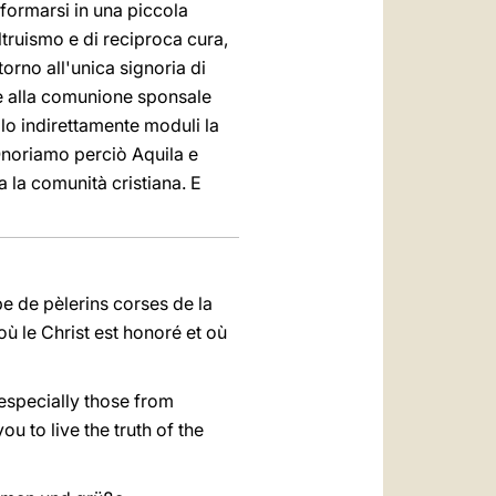
sformarsi in una piccola
ltruismo e di reciproca cura,
torno all'unica signoria di
e alla comunione sponsale
lo indirettamente moduli la
. Onoriamo perciò Aquila e
 la comunità cristiana. E
pe de pèlerins corses de la
où le Christ est honoré et où
 especially those from
u to live the truth of the