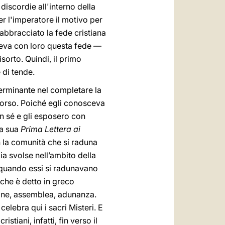
iscordie all'interno della
r l'imperatore il motivo per
abbracciato la fede cristiana
deva con loro questa fede —
orto. Quindi, il primo
 di tende.
terminante nel completare la
corso. Poiché egli conosceva
on sé e gli esposero con
la sua
Prima Lettera ai
n la comunità che si raduna
a svolse nell’ambito della
i, quando essi si radunavano
 che è detto in greco
zione, assemblea, adunanza.
celebra qui i sacri Misteri. E
stiani, infatti, fin verso il