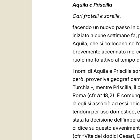
Aquila e Priscilla
Cari fratelli e sorelle,
facendo un nuovo passo in ques
iniziato alcune settimane fa, 
Aquila, che si collocano nell’
brevemente accennato mercole
ruolo molto attivo al tempo d
I nomi di Aquila e Priscilla s
però, proveniva geograficamen
Turchia -, mentre Priscilla, i
Roma (cfr
At
18,2). È comunqu
là egli si associò ad essi po
tendoni per uso domestico, e 
stata la decisione dell’imper
ci dice su questo avveniment
(cfr “Vite dei dodici Cesari,