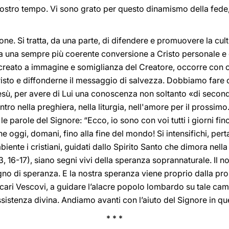
ostro tempo. Vi sono grato per questo dinamismo della fede,
one. Si tratta, da una parte, di difendere e promuovere la cult
aria una sempre più coerente conversione a Cristo personale e
o, creato a immagine e somiglianza del Creatore, occorre con
risto e diffonderne il messaggio di salvezza. Dobbiamo fare 
esù, per avere di Lui una conoscenza non soltanto «di seco
tro nella preghiera, nella liturgia, nell'amore per il prossi
 le parole del Signore: “Ecco, io sono con voi tutti i giorni fin
he oggi, domani, fino alla fine del mondo! Si intensifichi, per
ente i cristiani, guidati dallo Spirito Santo che dimora nella 
3, 16-17), siano segni vivi della speranza soprannaturale. Il 
no di speranza. E la nostra speranza viene proprio dalla pr
 cari Vescovi, a guidare l’alacre popolo lombardo su tale ca
assistenza divina. Andiamo avanti con l’aiuto del Signore in qu
* * *