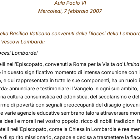
Aula Paolo VI
Mercoledì, 7 febbraio 2007
 nella Basilica Vaticana convenuti dalle Diocesi della Lombard
 Vescovi Lombardi:
Diocesi Lombarde!
telli nell’Episcopato, convenuti a Roma per la Visita
ad Limina
 in questo significativo momento di intensa comunione con i
 e qui rappresentata in tutte le sue componenti, ha un ruolo
rda: annunciare e testimoniare il Vangelo in ogni suo ambito
 una cultura consumistica ed edonistica, del secolarismo e del
orme di povertà con segnali preoccupanti del disagio giovanil
 e le varie agenzie educative sembrano talora attraversare mome
ideali e morali nel vostro popolo, ricco di nobili tradizioni fa
ratelli nell'Episcopato, come la Chiesa in Lombardia è realmen
di spirito missionario, capace e decisa a trasmettere la fiacc