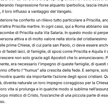
erando l’espressione forse alquanto iperbolica, lascia intuire
il loro influsso a vantaggio del Vangelo.
eriore ha conferito un rilievo tutto particolare a Priscilla, an
n’altra Priscilla martire. In ogni caso, qui a Roma abbiamo si
atacombe di Priscilla sulla Via Salaria. In questo modo si per
ersona attiva e di molto valore nella storia del cristianesim
elle prime Chiese, di cui parla san Paolo, ci deve essere anch
i fedeli laici, di famiglie, di sposi come Priscilla e Aquila il
escere non solo grazie agli Apostoli che lo annunciavano. Per
ente, era necessario l'impegno di queste famiglie, di questi
 hanno offerto l'“humus” alla crescita della fede. E sempre, sol
mostra quanto sia importante l’azione degli sposi cristiani. Q
ità, diventa naturale un loro impegno coraggioso per la Chiesa
oro vita si prolunga e in qualche modo si sublima nell’assu
orpo mistico di Cristo, foss’anche di una piccola parte di ess
so.