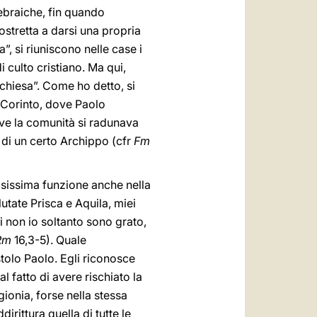
 ebraiche, fin quando
ostretta a darsi una propria
, si riuniscono nelle case i
di culto cristiano. Ma qui,
 “chiesa”. Come ho detto, si
a Corinto, dove Paolo
ve la comunità si radunava
 di un certo Archippo (cfr
Fm
osissima funzione anche nella
utate Prisca e Aquila, miei
si non io soltanto sono grato,
Rm
16,3-5). Quale
stolo Paolo. Egli riconosce
l fatto di avere rischiato la
ionia, forse nella stessa
irittura quella di tutte le