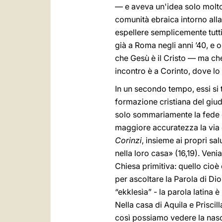
— e aveva un'idea solo molto 
comunità ebraica intorno alla
espellere semplicemente tutt
già a Roma negli anni ’40, e
che Gesù è il Cristo — ma ch
incontro è a Corinto, dove lo
In un secondo tempo, essi si 
formazione cristiana del giu
solo sommariamente la fede cr
maggiore accuratezza la via 
Corinzi
, insieme ai propri sa
nella loro casa» (16,19). Ven
Chiesa primitiva: quello cioè 
per ascoltare la Parola di Dio
“ekklesìa” - la parola latina 
Nella casa di Aquila e Priscill
così possiamo vedere la nascita