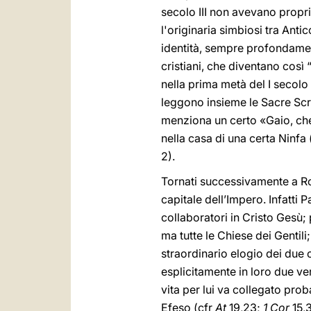
secolo III non avevano propri
l'originaria simbiosi tra Anti
identità, sempre profondament
cristiani, che diventano così “
nella prima metà del I secolo 
leggono insieme le Sacre Scri
menziona un certo «Gaio, che
nella casa di una certa Ninfa 
2).
Tornati successivamente a Ro
capitale dell’Impero. Infatti
collaboratori in Cristo Gesù; 
ma tutte le Chiese dei Gentili
straordinario elogio dei due 
esplicitamente in loro due ver
vita per lui va collegato pro
Efeso (cfr
At
19,23;
1 Cor
15,