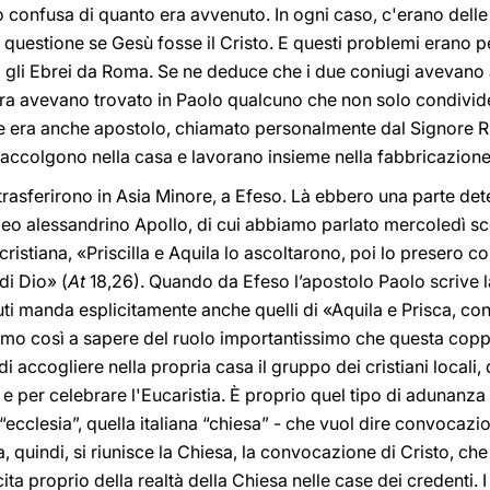
confusa di quanto era avvenuto. In ogni caso, c'erano delle d
 questione se Gesù fosse il Cristo. E questi problemi erano pe
i gli Ebrei da Roma. Se ne deduce che i due coniugi avevano 
 ora avevano trovato in Paolo qualcuno che non solo condivi
e era anche apostolo, chiamato personalmente dal Signore Ris
 accolgono nella casa e lavorano insieme nella fabbricazione
trasferirono in Asia Minore, a Efeso. Là ebbero una parte de
deo alessandrino Apollo, di cui abbiamo parlato mercoledì s
istiana, «Priscilla e Aquila lo ascoltarono, poi lo presero c
di Dio» (
At
18,26). Quando da Efeso l’apostolo Paolo scrive 
luti manda esplicitamente anche quelli di «Aquila e Prisca, co
iamo così a sapere del ruolo importantissimo che questa coppi
di accogliere nella propria casa il gruppo dei cristiani local
 e per celebrare l'Eucaristia. È proprio quel tipo di adunanza
è “ecclesia”, quella italiana “chiesa” - che vuol dire convoca
a, quindi, si riunisce la Chiesa, la convocazione di Cristo, che 
 proprio della realtà della Chiesa nelle case dei credenti. I cri