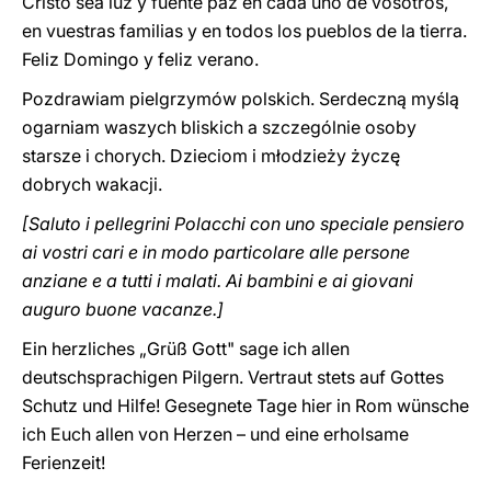
Cristo sea luz y fuente paz en cada uno de vosotros,
en vuestras familias y en todos los pueblos de la tierra.
Feliz Domingo y feliz verano.
Pozdrawiam pielgrzymów polskich. Serdeczną myślą
ogarniam waszych bliskich a szczególnie osoby
starsze i chorych. Dzieciom i młodzieży życzę
dobrych wakacji.
[Saluto i pellegrini Polacchi con uno speciale pensiero
ai vostri cari e in modo particolare alle persone
anziane e a tutti i malati. Ai bambini e ai giovani
auguro buone vacanze.]
Ein herzliches „Grüß Gott"
sage ich allen
deutschsprachigen Pilgern. Vertraut stets auf Gottes
Schutz und Hilfe! Gesegnete Tage hier in Rom wünsche
ich Euch allen von Herzen – und eine erholsame
Ferienzeit!