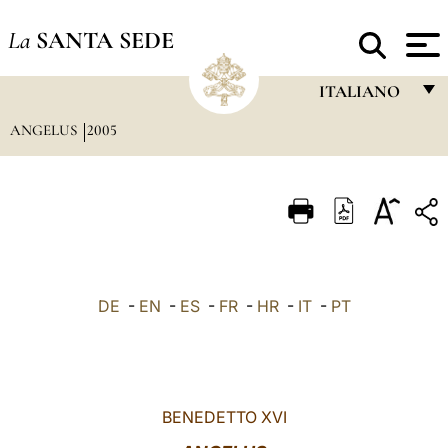
La
SANTA SEDE
ITALIANO
ANGELUS
2005
FRANÇAIS
ENGLISH
ITALIANO
PORTUGUÊS
ESPAÑOL
DE
-
EN
-
ES
-
FR
-
HR
-
IT
-
PT
DEUTSCH
POLSKI
العربيّة
BENEDETTO XVI
中文