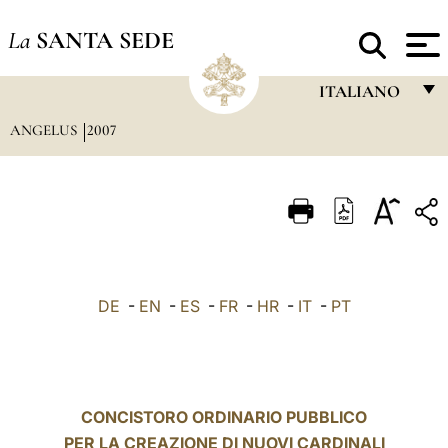
La
SANTA SEDE
ITALIANO
ANGELUS
2007
FRANÇAIS
ENGLISH
ITALIANO
PORTUGUÊS
ESPAÑOL
DE
-
EN
-
ES
-
FR
-
HR
-
IT
-
PT
DEUTSCH
POLSKI
العربيّة
CONCISTORO ORDINARIO PUBBLICO
PER LA CREAZIONE DI NUOVI CARDINALI
中文