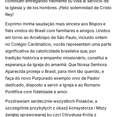
continúen entregando fielmente su vida al servicio de
la Iglesia y de los hombres. ¡Feliz solemnidad de Cristo
Rey!
Exprimo minha saudação mais sincera aos Bispos e
fiéis vindos do Brasil com familiares e amigos. Unidos
em torno ao Arcebispo de São Paulo, incluído ontem
no Colégio Cardinalício, vocês representam uma parte
significativa da catolicidade brasileira que, por
tradição histórica e empenho missionário, constitui a
esperança da Igreja do amanhã. Que Nossa Senhora
Aparecida proteja o Brasil, para mim tão querido, e
faça do novo Purpurado exemplo vivo de Pastor
dedicado, disposto a servir a Igreja e ao Romano
Pontífice com fidelidade e amor.
Pozdrawiam serdecznie wszystkich Polaków, a
szczególnie przybyłych z okazji konsystorza i Mszy
świętej sprawowanej ku czci Chrystusa Króla z