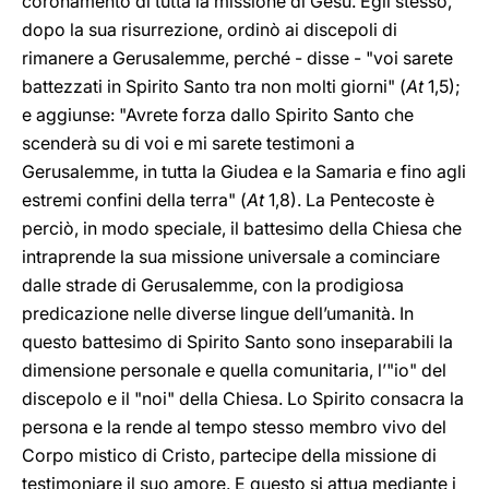
coronamento di tutta la missione di Gesù. Egli stesso,
dopo la sua risurrezione, ordinò ai discepoli di
rimanere a Gerusalemme, perché - disse - "voi sarete
battezzati in Spirito Santo tra non molti giorni" (
At
1,5);
e aggiunse: "Avrete forza dallo Spirito Santo che
scenderà su di voi e mi sarete testimoni a
Gerusalemme, in tutta la Giudea e la Samaria e fino agli
estremi confini della terra" (
At
1,8). La Pentecoste è
perciò, in modo speciale, il battesimo della Chiesa che
intraprende la sua missione universale a cominciare
dalle strade di Gerusalemme, con la prodigiosa
predicazione nelle diverse lingue dell’umanità. In
questo battesimo di Spirito Santo sono inseparabili la
dimensione personale e quella comunitaria, l’"io" del
discepolo e il "noi" della Chiesa. Lo Spirito consacra la
persona e la rende al tempo stesso membro vivo del
Corpo mistico di Cristo, partecipe della missione di
testimoniare il suo amore. E questo si attua mediante i