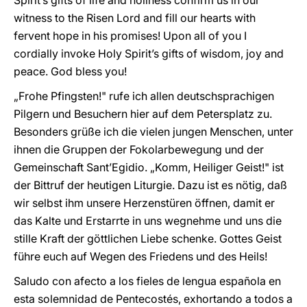
Spirit’s gifts of life and holiness confirm us in our
witness to the Risen Lord and fill our hearts with
fervent hope in his promises! Upon all of you I
cordially invoke Holy Spirit’s gifts of wisdom, joy and
peace. God bless you!
„Frohe Pfingsten!" rufe ich allen deutschsprachigen
Pilgern und Besuchern hier auf dem Petersplatz zu.
Besonders grüße ich die vielen jungen Menschen, unter
ihnen die Gruppen der Fokolarbewegung und der
Gemeinschaft Sant’Egidio. „Komm, Heiliger Geist!" ist
der Bittruf der heutigen Liturgie. Dazu ist es nötig, daß
wir selbst ihm unsere Herzenstüren öffnen, damit er
das Kalte und Erstarrte in uns wegnehme und uns die
stille Kraft der göttlichen Liebe schenke. Gottes Geist
führe euch auf Wegen des Friedens und des Heils!
Saludo con afecto a los fieles de lengua española en
esta solemnidad de Pentecostés, exhortando a todos a