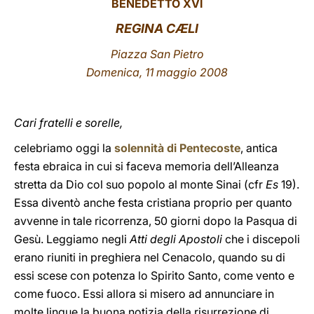
BENEDETTO XVI
LATINE
REGINA CÆLI
Piazza San Pietro
Domenica, 11 maggio 2008
Cari fratelli e sorelle,
celebriamo oggi la
solennità di Pentecoste
, antica
festa ebraica in cui si faceva memoria dell’Alleanza
stretta da Dio col suo popolo al monte Sinai (cfr
Es
19).
Essa diventò anche festa cristiana proprio per quanto
avvenne in tale ricorrenza, 50 giorni dopo la Pasqua di
Gesù. Leggiamo negli
Atti degli Apostoli
che i discepoli
erano riuniti in preghiera nel Cenacolo, quando su di
essi scese con potenza lo Spirito Santo, come vento e
come fuoco. Essi allora si misero ad annunciare in
molte lingue la buona notizia della risurrezione di