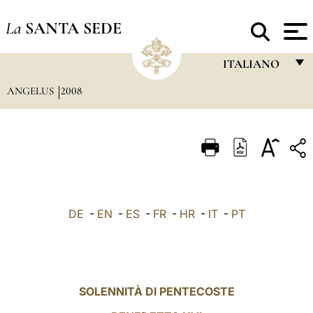
La
SANTA SEDE
ITALIANO
ANGELUS
2008
FRANÇAIS
ENGLISH
ITALIANO
PORTUGUÊS
ESPAÑOL
DE
-
EN
-
ES
-
FR
-
HR
-
IT
-
PT
DEUTSCH
POLSKI
العربيّة
SOLENNITÀ DI PENTECOSTE
中文