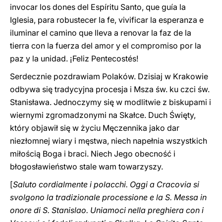
invocar los dones del Espíritu Santo, que guía la
Iglesia, para robustecer la fe, vivificar la esperanza e
iluminar el camino que lleva a renovar la faz de la
tierra con la fuerza del amor y el compromiso por la
paz y la unidad. ¡Feliz Pentecostés!
Serdecznie pozdrawiam Polaków. Dzisiaj w Krakowie
odbywa się tradycyjna procesja i Msza św. ku czci św.
Stanisława. Jednoczymy się w modlitwie z biskupami i
wiernymi zgromadzonymi na Skałce. Duch Święty,
który objawił się w życiu Męczennika jako dar
niezłomnej wiary i męstwa, niech napełnia wszystkich
miłością Boga i braci. Niech Jego obecność i
błogosławieństwo stale wam towarzyszy.
[
Saluto cordialmente i polacchi. Oggi a Cracovia si
svolgono la tradizionale processione e la S. Messa in
onore di S. Stanislao. Uniamoci nella preghiera con i