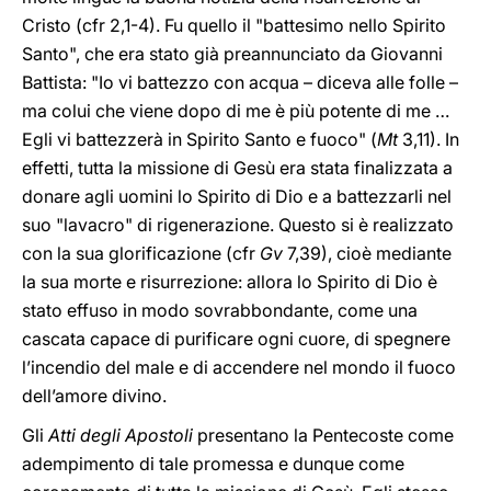
Cristo (cfr 2,1-4). Fu quello il "battesimo nello Spirito
Santo", che era stato già preannunciato da Giovanni
Battista: "Io vi battezzo con acqua – diceva alle folle –
ma colui che viene dopo di me è più potente di me …
Egli vi battezzerà in Spirito Santo e fuoco" (
Mt
3,11). In
effetti, tutta la missione di Gesù era stata finalizzata a
donare agli uomini lo Spirito di Dio e a battezzarli nel
suo "lavacro" di rigenerazione. Questo si è realizzato
con la sua glorificazione (cfr
Gv
7,39), cioè mediante
la sua morte e risurrezione: allora lo Spirito di Dio è
stato effuso in modo sovrabbondante, come una
cascata capace di purificare ogni cuore, di spegnere
l’incendio del male e di accendere nel mondo il fuoco
dell’amore divino.
Gli
Atti degli Apostoli
presentano la Pentecoste come
adempimento di tale promessa e dunque come