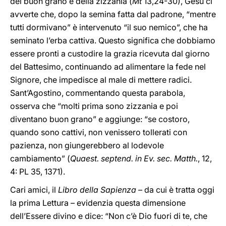
del buon grano e della zizzania (
Mt
13,24-30), Gesù ci
avverte che, dopo la semina fatta dal padrone, “mentre
tutti dormivano” è intervenuto “il suo nemico”, che ha
seminato l’erba cattiva. Questo significa che dobbiamo
essere pronti a custodire la grazia ricevuta dal giorno
del Battesimo, continuando ad alimentare la fede nel
Signore, che impedisce al male di mettere radici.
Sant’Agostino, commentando questa parabola,
osserva che “molti prima sono zizzania e poi
diventano buon grano” e aggiunge: “se costoro,
quando sono cattivi, non venissero tollerati con
pazienza, non giungerebbero al lodevole
cambiamento” (
Quaest. septend. in Ev. sec. Matth.
, 12,
4: PL 35, 1371).
Cari amici, il
Libro della Sapienza
– da cui è tratta oggi
la prima Lettura – evidenzia questa dimensione
dell’Essere divino e dice: “Non c’è Dio fuori di te, che