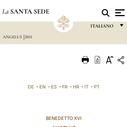
La
SANTA SEDE
ITALIANO
ANGELUS
2011
FRANÇAIS
ENGLISH
ITALIANO
PORTUGUÊS
ESPAÑOL
DE
-
EN
-
ES
-
FR
-
HR
-
IT
-
PT
DEUTSCH
POLSKI
العربيّة
BENEDETTO XVI
中文