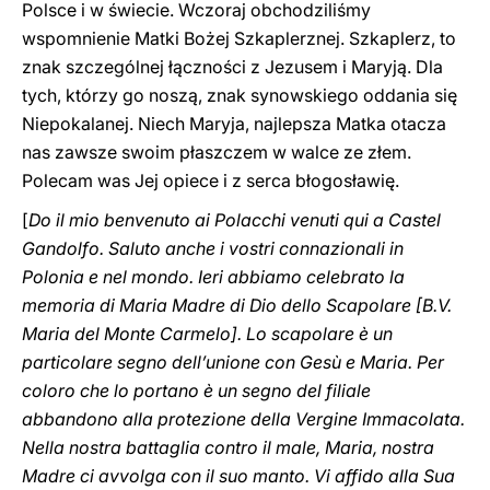
Polsce i w świecie. Wczoraj obchodziliśmy
wspomnienie Matki Bożej Szkaplerznej. Szkaplerz, to
znak szczególnej łączności z Jezusem i Maryją. Dla
tych, którzy go noszą, znak synowskiego oddania się
Niepokalanej. Niech Maryja, najlepsza Matka otacza
nas zawsze swoim płaszczem w walce ze złem.
Polecam was Jej opiece i z serca błogosławię.
[
Do il mio benvenuto ai Polacchi venuti qui a Castel
Gandolfo. Saluto anche i vostri connazionali in
Polonia e nel mondo. Ieri abbiamo celebrato la
memoria di Maria Madre di Dio dello Scapolare [B.V.
Maria del Monte Carmelo]. Lo scapolare è un
particolare segno dell’unione con Gesù e Maria. Per
coloro che lo portano è un segno del filiale
abbandono alla protezione della Vergine Immacolata.
Nella nostra battaglia contro il male, Maria, nostra
Madre ci avvolga con il suo manto. Vi affido alla Sua