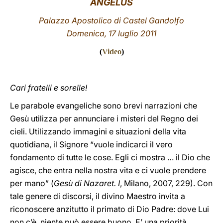
ANGELUS
LATINE
Palazzo Apostolico di Castel Gandolfo
Domenica, 17 luglio 2011
(
Video
)
Cari fratelli e sorelle!
Le parabole evangeliche sono brevi narrazioni che
Gesù utilizza per annunciare i misteri del Regno dei
cieli. Utilizzando immagini e situazioni della vita
quotidiana, il Signore “vuole indicarci il vero
fondamento di tutte le cose. Egli ci mostra … il Dio che
agisce, che entra nella nostra vita e ci vuole prendere
per mano” (
Gesù di Nazaret. I
, Milano, 2007, 229). Con
tale genere di discorsi, il divino Maestro invita a
riconoscere anzitutto il primato di Dio Padre: dove Lui
non c’è, niente può essere buono. E’ una priorità