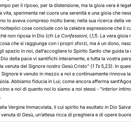
mpo per il riposo, per la distensione, ma la gioia vera è lega
ia vita, sperimenta nel cuore una serenità e una gioia che ne
no lo aveva compreso molto bene; nella sua ricerca della verit
molteplici cose conclude con la celebre espressione che il cu
ché non riposa in Dio (cfr
Le Confessioni
, I,1,1). La vera gioi
osa che si raggiunge con i propri sforzi, ma è un dono, nasc
i spazio in noi, dall’accogliere lo Spirito Santo che guida la n
l Dio della pace vi santifichi interamente, e tutta la vostra per
 la venuta del Signore nostro Gesù Cristo” (
1 Ts
5,23). In que
il Signore è venuto in mezzo a noi e continuamente rinnova l
ioia. Abbiamo fiducia in Lui; come ancora afferma sant’Agosti
icino a noi di quanto noi lo siamo a noi stessi - “
interior int
.
la Vergine Immacolata, il cui spirito ha esultato in Dio Salvat
a venuta di Gesù, un’attesa ricca di preghiera e di opere buon