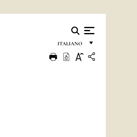
ITALIANO
FRANÇAIS
ENGLISH
ITALIANO
PORTUGUÊS
ESPAÑOL
DEUTSCH
POLSKI