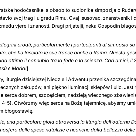
atske hodočasnike, a obsobito sudionike simpozija o Ruđer
tavio svoj trag i u gradu Rimu. Ovaj isusovac, znanstvenik i 
između vjere i znanosti. Dragi prijatelji, neka Gospodin blago
ellegrini croati, particolarmente i partecipanti al simposio s
ato, che ha lasciato le sue tracce anche a Roma. Questo gesu
o ottimo il connubio tra la fede e la scienza. Cari amici, il 
esù e Maria!
]
ry, liturgię dzisiejszej Niedzieli Adwentu przenika szczególna
cznych zakupów, ani piękno iluminacji sklepów i ulic. Jest
ze serca dobrem, szczęściem, nadzieją wiecznego zbawienia
 4, 4-5). Otwórzmy więc serca na Bożą tajemnicę, abyśmy umi
am błogosławię.
elle, una particolare gioia attraversa la liturgia dell’odiern
osfera delle spese natalizie e neanche dalla bellezza delle 