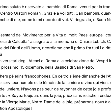
il primo saluto è riservato ai bambini di Roma, venuti per la tr
 Centro Oratori Romani. Grazie a voi tutti! Cari bambini, qua
nche di me, come io mi ricordo di voi. Vi ringrazio, e Buon Na
resentanti del Movimento per la Vita di molti Paesi europei, c
esa di Calcutta” assegnato alla memoria di Chiara Lubich. Car
dei Diritti dell’Uomo, ricordiamo che il primo fra tutti i diritt
tà
universitari degli Atenei di Roma alla celebrazione dei Vespri 
prossimo, 15 dicembre, nella Basilica di San Pietro.
ers pèlerins francophones. En ce troisième dimanche de l’Ave
 serviteur humble et le témoin de la lumière divine qui vient
 de lumière. N’ayons pas peur de rayonner de cette joie profo
e : « Soyez toujours dans la joie, priez sans relâche, rende
ec la Vierge Marie, Notre-Dame de la joie, préparons-nous à a
ion Apostolique !