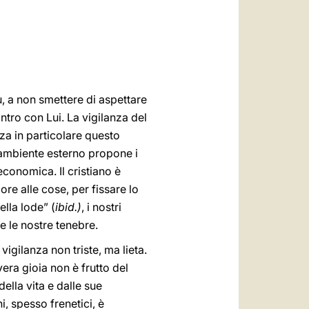
العربيّة
中文
LATINE
sù, a non smettere di aspettare
ntro con Lui. La vigilanza del
izza in particolare questo
’ambiente esterno propone i
conomica. Il cristiano è
ore alle cose, per fissare lo
ella lode” (
ibid.)
, i nostri
e le nostre tenebre.
a vigilanza non triste, ma lieta.
vera gioia non è frutto del
della vita e dalle sue
i, spesso frenetici, è