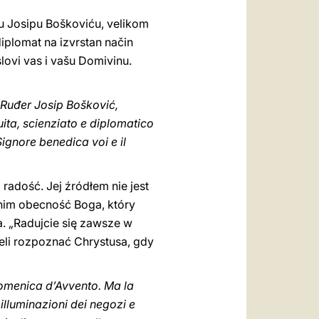
u Josipu Boškoviću, velikom
diplomat na izvrstan način
slovi vas i vašu Domivinu.
u Ruđer Josip Bošković,
ita, scienziato e diplomatico
Signore benedica voi e il
 radość. Jej źródłem nie jest
 nim obecność Boga, który
. „Radujcie się zawsze w
eli rozpoznać Chrystusa, gdy
a Domenica d’Avvento. Ma la
illuminazioni dei negozi e