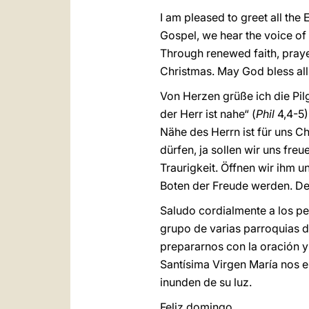
I am pleased to greet all the 
Gospel, we hear the voice of 
Through renewed faith, pray
Christmas. May God bless all
Von Herzen grüße ich die Pil
der Herr ist nahe“ (
Phil
4,4-5)
Nähe des Herrn ist für uns C
dürfen, ja sollen wir uns fre
Traurigkeit. Öffnen wir ihm 
Boten der Freude werden. De
Saludo cordialmente a los pe
grupo de varias parroquias de
prepararnos con la oración y
Santísima Virgen María nos 
inunden de su luz.
Feliz domingo.