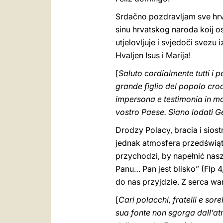
Srdačno pozdravljam sve hrv
sinu hrvatskog naroda koij os
utjelovljuje i svjedoči svezu 
Hvaljen Isus i Marija!
[
Saluto cordialmente tutti i p
grande figlio del popolo cro
impersona e testimonia in mod
vostro Paese. Siano lodati G
Drodzy Polacy, bracia i siost
jednak atmosfera przedświąte
przychodzi, by napełnić nas
Panu… Pan jest blisko” (Flp
do nas przyjdzie. Z serca w
[
Cari polacchi, fratelli e sor
sua fonte non sgorga dall’atm