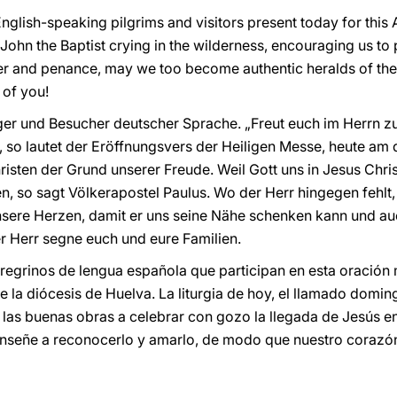
English-speaking pilgrims and visitors present today for this 
John the Baptist crying in the wilderness, encouraging us to
er and penance, may we too become authentic heralds of th
 of you!
ger und Besucher deutscher Sprache. „Freut euch im Herrn zu 
, so lautet der Eröffnungsvers der Heiligen Messe, heute am 
hristen der Grund unserer Freude. Weil Gott uns in Jesus Chr
uen, so sagt Völkerapostel Paulus. Wo der Herr hingegen fehlt
unsere Herzen, damit er uns seine Nähe schenken kann und au
r Herr segne euch und eure Familien.
regrinos de lengua española que participan en esta oración m
 la diócesis de Huelva. La liturgia de hoy, el llamado domin
 las buenas obras a celebrar con gozo la llegada de Jesús en
enseñe a reconocerlo y amarlo, de modo que nuestro corazó