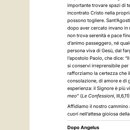
importante trovare spazi di te
incontrato Cristo nella propr
possono togliere. Sant’Agosti
dopo aver cercato invano in 
non trova serenità e pace fin
d’animo passeggero, né qualc
persona viva di Gesù, dal fargl
l’apostolo Paolo, che dice: “I
si conservi irreprensibile per
rafforziamo la certezza che 
consolazione, di amore e di g
esperienza: il Signore è più v
meo
” (
Le Confessioni
, III,6,11)
Affidiamo il nostro cammino al
cuori nell’attesa gioiosa dell
Dopo Angelus