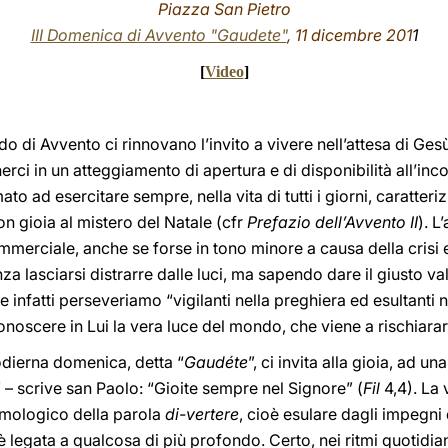
Piazza San Pietro
III Domenica di Avvento "Gaudete"
, 11 dicembre 201
1
[
Video
]
iodo di Avvento ci rinnovano l’invito a vivere nell’attesa di Ge
rci in un atteggiamento di apertura e di disponibilità all’inco
ato ad esercitare sempre, nella vita di tutti i giorni, caratter
n gioia al mistero del Natale (cfr
Prefazio dell’Avvento II
). L
merciale, anche se forse in tono minore a causa della crisi e
nza lasciarsi distrarre dalle luci, ma sapendo dare il giusto val
e infatti perseveriamo “vigilanti nella preghiera ed esultanti n
onoscere in Lui la vera luce del mondo, che viene a rischiarar
l’odierna domenica, detta “
Gaudéte
”, ci invita alla gioia, ad un
” – scrive san Paolo: “Gioite sempre nel Signore” (
Fil
4,4). La 
timologico della parola
di-vertere
, cioè esulare dagli impegni 
è legata a qualcosa di più profondo. Certo, nei ritmi quotidian