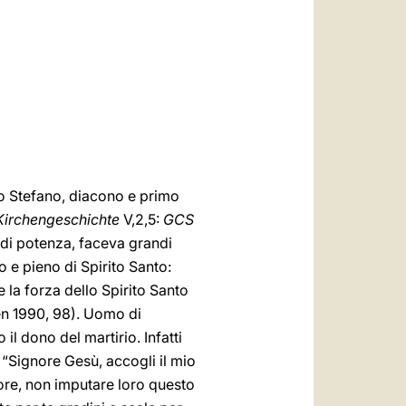
العربيّة
中文
LATINE
to Stefano, diacono e primo
Kirchengeschichte
V,2,5:
GCS
e di potenza, faceva grandi
 e pieno di Spirito Santo:
e la forza dello Spirito Santo
en 1990, 98). Uomo di
il dono del martirio. Infatti
 “Signore Gesù, accogli il mio
nore, non imputare loro questo