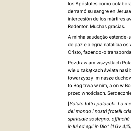
los Apóstoles como colaborad
derramó su sangre en Jerusal
intercesión de los mártires a
Redentor. Muchas gracias.
A minha saudação estende-s
de paz e alegria natalícia o
Cristo, fazendo-o transbord
Pozdrawiam wszystkich Pola
wielu zakątkach świata nasi
towarzyszy im nasze duchowe
to Bóg trwa w nim, a on w Bo
przeciwnościach. Serdeczni
[
Saluto tutti i polacchi. La 
del mondo i nostri fratelli c
spirituale sostegno, affinché
in lui ed egli in Dio” (1 Gv 4