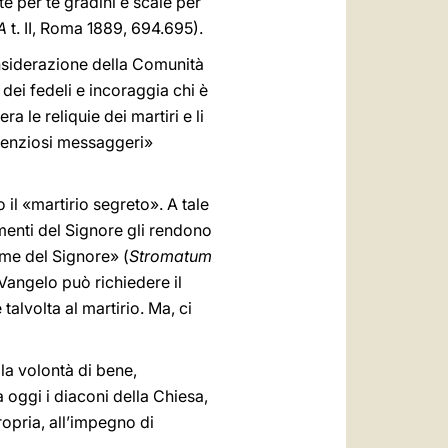
te per te gradini e scale per
A
t. II, Roma 1889, 694.695).
onsiderazione della Comunità
dei fedeli e incoraggia chi è
a le reliquie dei martiri e li
ilenziosi messaggeri»
o il «martirio segreto». A tale
enti del Signore gli rendono
ome del Signore» (
Stromatum
Vangelo può richiedere il
talvolta al martirio. Ma, ci
la volontà di bene,
 oggi i diaconi della Chiesa,
ropria, all’impegno di