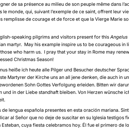
ner de sa présence au milieu de son peuple même dans l’adv
 le monde, qui, suivant l’exemple de ce saint, offrent leur vie
es remplisse de courage et de force et que la Vierge Marie soi
nglish-speaking pilgrims and visitors present for this
Angelus
tian martyr. May his example inspire us to be courageous in liv
 those who harm us. I pray that your stay in Rome may renew 
blessed Christmas Season!
nus heiße ich heute alle Pilger und Besucher deutscher Spr
ste Martyrer der Kirche uns an all jene denken, die auch in 
ordenen Sohn Gottes Verfolgung erleiden. Bitten wir darum,
n und in der Liebe standhaft bleiben. Von Herzen wünsche ic
it.
s de lengua española presentes en esta oración mariana. Sint
icar al Señor que no deje de suscitar en su Iglesia testigos fi
n Esteban, cuya fiesta celebramos hoy. Él fue el primero de 