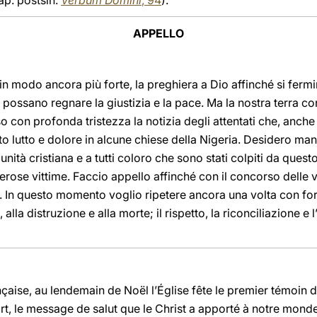
ap. postsin.
Verbum Domini
, 94
).
APPELLO
, in modo ancora più forte, la preghiera a Dio affinché si fermi
ssano regnare la giustizia e la pace. Ma la nostra terra con
con profonda tristezza la notizia degli attentati che, anche
o lutto e dolore in alcune chiese della Nigeria. Desidero mani
nità cristiana e a tutti coloro che sono stati colpiti da quest
erose vittime. Faccio appello affinché con il concorso delle v
à. In questo momento voglio ripetere ancora una volta con for
lla distruzione e alla morte; il rispetto, la riconciliazione e 
çaise, au lendemain de Noël l’Église fête le premier témoin du
rt, le message de salut que le Christ a apporté à notre monde