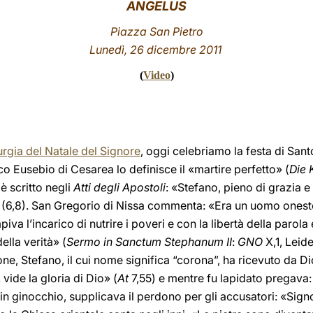
ANGELUS
Piazza San Pietro
Lunedì, 26 dicembre 2011
(
Video
)
urgia del Natale del Signore
, oggi celebriamo la festa di San
co Eusebio di Cesarea lo definisce il «martire perfetto» (
Die 
 è scritto negli
Atti degli Apostoli
: «Stefano, pieno di grazia 
» (6,8). San Gregorio di Nissa commenta: «Era un uomo onesto
va l’incarico di nutrire i poveri e con la libertà della parola 
ella verità» (
Sermo in Sanctum Stephanum II
:
GNO
X,1, Leid
e, Stefano, il cui nome significa “corona”, ha ricevuto da Dio 
 vide la gloria di Dio» (
At
7,55) e mentre fu lapidato pregava:
 in ginocchio, supplicava il perdono per gli accusatori: «Sig