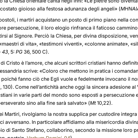
o la Chiesa orientale canta negli inni: «Le pietre sono diventa
accostato gioioso alla festosa adunanza degli angeli» (
MHNAI
ostoli, i martiri acquistano un posto di primo piano nella c
ore persecuzione, il loro elogio rinfranca il faticoso cammino 
irsi al Signore. Perciò la Chiesa, per divina disposizione, vener
maestri di vita», «testimoni viventi», «colonne animate», «s
o 43
, 5:
PG
36, 500 C).
di Cristo è l’amore, che alcuni scrittori cristiani hanno definit
essandria scrive: «Coloro che mettono in pratica i comandam
, poiché fanno ciò che Egli vuole e fedelmente invocano il n
 130). Come nell’antichità anche oggi la sincera adesione al 
ristiani in varie parti del mondo sono esposti a persecuzione e 
perseverato sino alla fine sarà salvato» (
Mt
10,22).
i Martiri, rivolgiamo la nostra supplica per custodire integra 
ci avversano. In particolare affidiamo alla misericordia divina
mpio di Santo Stefano, collaborino, secondo la missione loro p