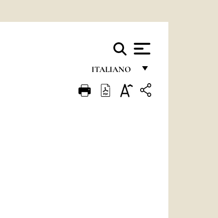
ITALIANO
FRANÇAIS
ENGLISH
ITALIANO
PORTUGUÊS
ESPAÑOL
DEUTSCH
POLSKI