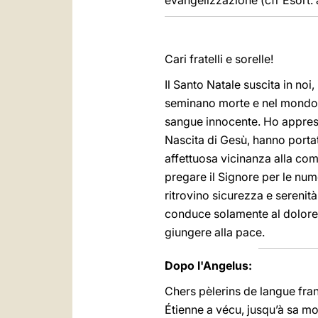
evangelizzazione (cfr Esort. 
Cari fratelli e sorelle!
Il Santo Natale suscita in noi
seminano morte e nel mondo po
sangue innocente. Ho appreso 
Nascita di Gesù, hanno portat
affettuosa vicinanza alla comu
pregare il Signore per le num
ritrovino sicurezza e serenit
conduce solamente al dolore, a
giungere alla pace.
Dopo l'Angelus:
Chers pèlerins de langue fran
Étienne a vécu, jusqu’à sa mo