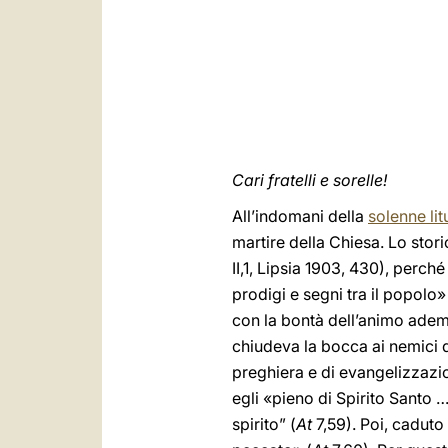
Cari fratelli e sorelle!
All’indomani della
solenne lit
martire della Chiesa. Lo stori
II,1, Lipsia 1903, 430), perché
prodigi e segni tra il popolo
con la bontà dell’animo adempi
chiudeva la bocca ai nemici d
preghiera e di evangelizzazion
egli «pieno di Spirito Santo …
spirito” (
At
7,59). Poi, caduto