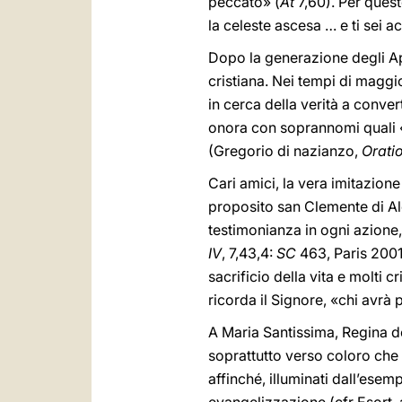
peccato» (
At
7,60). Per quest
la celeste ascesa … e ti sei 
Dopo la generazione degli Ap
cristiana. Nei tempi di maggi
in cerca della verità a convert
onora con soprannomi quali «
(Gregorio di nazianzo,
Orati
Cari amici, la vera imitazione 
proposito san Clemente di Al
testimonianza in ogni azione
IV
, 7,43,4:
SC
463, Paris 2001,
sacrificio della vita e molti c
ricorda il Signore, «chi avrà 
A Maria Santissima, Regina de
soprattutto verso coloro che 
affinché, illuminati dall’ese