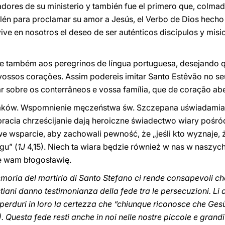
ores de su ministerio y también fue el primero que, colmado 
én para proclamar su amor a Jesús, el Verbo de Dios hecho 
vive en nosotros el deseo de ser auténticos discípulos y misi
e também aos peregrinos de língua portuguesa, desejando 
s vossos corações. Assim podereis imitar Santo Estêvão no 
ar sobre os conterrâneos e vossa família, que de coração ab
ków. Wspomnienie męczeństwa św. Szczepana uświadamia n
 bracia chrześcijanie dają heroiczne świadectwo wiary pośr
 wsparcie, aby zachowali pewność, że „jeśli kto wyznaje, 
gu” (
1J
4,15). Niech ta wiara będzie również w nas w naszych
e wam błogosławię.
memoria del martirio di Santo Stefano ci rende consapevoli ch
ristiani danno testimonianza della fede tra le persecuzioni. L
 perduri in loro la certezza che “chiunque riconosce che Gesù 
,15). Questa fede resti anche in noi nelle nostre piccole e grand