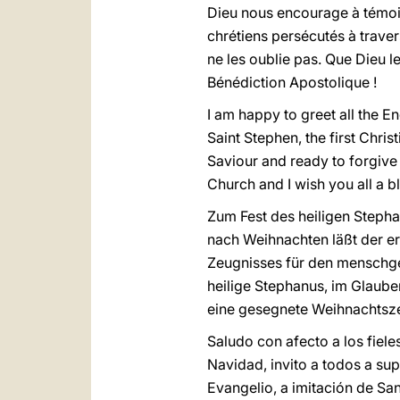
Dieu nous encourage à témoig
chrétiens persécutés à travers
ne les oublie pas. Que Dieu l
Bénédiction Apostolique !
I am happy to greet all the E
Saint Stephen, the first Chris
Saviour and ready to forgive
Church and I wish you all a 
Zum Fest des heiligen Stepha
nach Weihnachten läßt der er
Zeugnisses für den menschgew
heilige Stephanus, im Glaube
eine gesegnete Weihnachtsze
Saludo con afecto a los fiele
Navidad, invito a todos a supl
Evangelio, a imitación de Sa