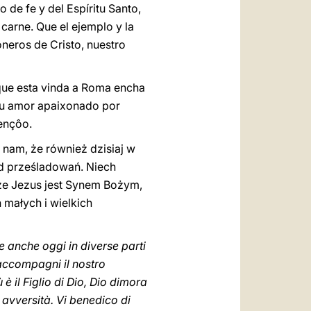
de fe y del Espíritu Santo,
carne. Que el ejemplo y la
oneros de Cristo, nuestro
que esta vinda a Roma encha
seu amor apaixonado por
ençôo.
am, że również dzisiaj w
ód prześladowań. Niech
że Jezus jest Synem Bożym,
 małych i wielkich
e anche oggi in diverse parti
i accompagni il nostro
è il Figlio di Dio, Dio dimora
i avversità. Vi benedico di