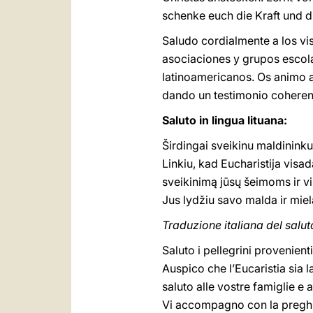
schenke euch die Kraft und d
Saludo cordialmente a los vis
asociaciones y grupos escola
latinoamericanos. Os animo a
dando un testimonio coherente
Saluto in lingua lituana:
Širdingai sveikinu maldininkus
Linkiu, kad Eucharistija vis
sveikinimą jūsų šeimoms ir vi
Jus lydžiu savo malda ir miela
Traduzione italiana del saluto
Saluto i pellegrini provenienti
Auspico che l’Eucaristia sia l
saluto alle vostre famiglie e 
Vi accompagno con la preghie