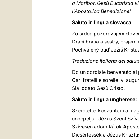
a Maribor. Gesù Eucaristia vi
l'Apostolica Benedizione!
Saluto in lingua slovacca:
Zo srdca pozdravujem slovens
Drahí bratia a sestry, praje
Pochválený buď Ježiš Kristus
Traduzione italiana del salut
Do un cordiale benvenuto ai 
Cari fratelli e sorelle, vi au
Sia lodato Gesù Cristo!
Saluto in lingua ungherese:
Szeretettel köszöntöm a mag
ünnepeljük Jézus Szent Szívét
Szívesen adom Rátok Aposto
Dicsértessék a Jézus Krisztu