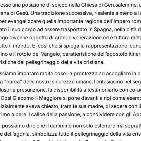
vesse una posizione di spicco nella Chiesa di Gerusalemme, 
rena di Gesù. Una tradizione successiva, risalente almeno a Is
er evangelizzare quella importante regione dell'impero rom
ato il suo corpo ad essere trasportato in Spagna, nella città 
ogo divenne oggetto di grande venerazione ed è tuttora mèta
utto il mondo. E’ così che si spiega la rappresentazione ico
ino e il rotolo del Vangelo, caratteristiche dell’apostolo itine
istiche del pellegrinaggio della vita cristiana.
siamo imparare molte cose: la prontezza ad accogliere la c
la “barca” delle nostre sicurezze umane, l’entusiasmo nel segui
 illusoria presunzione, la disponibilità a testimoniarlo con cora
a. Così Giacomo il Maggiore si pone davanti a noi come esem
inizialmente aveva chiesto, tramite sua madre, di sedere con i
rimo a bere il calice della passione, a condividere con gli Apos
o, possiamo dire che il cammino non solo esteriore ma sopratt
 dell’agonia, simbolizza tutto il pellegrinaggio della vita cris