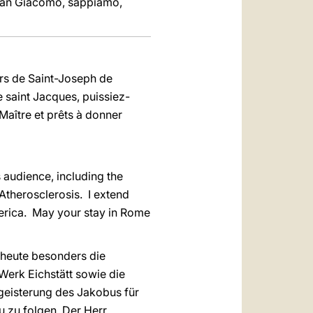
 san Giacomo, sappiamo,
urs de Saint-Joseph de
e saint Jacques, puissiez-
Maître et prêts à donner
s audience, including the
therosclerosis. I extend
merica. May your stay in Rome
 heute besonders die
Werk Eichstätt sowie die
egeisterung des Jakobus für
u zu folgen. Der Herr