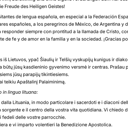
ie Freude des Heiligen Geistes!
itantes de lengua española, en especial a la Federación Espa
res españoles, a los peregrinos de México, de Argentina y d
 responder siempre con prontitud a la llamada de Cristo, co
 de fe y de amor en la familia y en la sociedad. ¡Gracias po
 iš Lietuvos, ypač Šiaulių ir Telšių vyskupijų kunigus ir diak
ada būtų jūsų kasdieninio gyvenimo versmė ir centras. Prašau
siems jūsų parapijų tikintiesiems.
i teikiu Apaštalinį Palaiminimą.
 in lingua lituana:
 dalla Lituania, in modo particolare i sacerdoti e i diaconi delle
a sorgente e il centro della vostra vita quotidiana. Vi chiedo d
ai fedeli delle vostre parrocchie.
ra e vi imparto volentieri la Benedizione Apostolica.