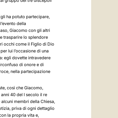
al gruppo dei tre discepoli
gli ha potuto partecipare,
l’evento della
 caso, Giacomo con gli altri
e trasparire lo splendore
ri occhi come il Figlio di Dio
per lui l’occasione di una
a: egli dovette intravedere
irconfuso di onore e di
Croce, nella partecipazione
ste, così che Giacomo,
anni 40 del I secolo il re
 alcuni membri della Chiesa,
tizia, priva di ogni dettaglio
con la propria vita e,