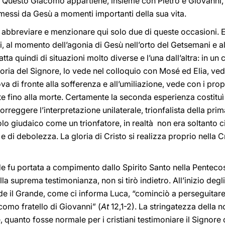
. Questo Giacomo appartiene, insieme con Pietro e Giovanni, 
mmessi da Gesù a momenti importanti della sua vita.
 abbreviare e menzionare qui solo due di queste occasioni. E
, al momento dell’agonia di Gesù nell’orto del Getsemani e al
tta quindi di situazioni molto diverse e l’una dall’altra: in un
oria del Signore, lo vede nel colloquio con Mosé ed Elia, ved
rova di fronte alla sofferenza e all’umiliazione, vede con i prop
e fino alla morte. Certamente la seconda esperienza costituì 
rreggere l’interpretazione unilaterale, trionfalista della prim
olo giudaico come un trionfatore, in realtà non era soltanto c
e di debolezza. La gloria di Cristo si realizza proprio nella 
e fu portata a compimento dallo Spirito Santo nella Penteco
suprema testimonianza, non si tirò indietro. All’inizio degli 
de il Grande, come ci informa Luca, “cominciò a perseguitare
omo fratello di Giovanni” (
At
12,1-2). La stringatezza della no
e, quanto fosse normale per i cristiani testimoniare il Signore 