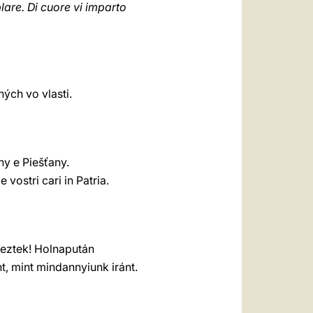
lare. Di cuore vi imparto
ých vo vlasti.
ny e Piešťany.
vostri cari in Patria.
keztek! Holnapután
t, mint mindannyiunk iránt.