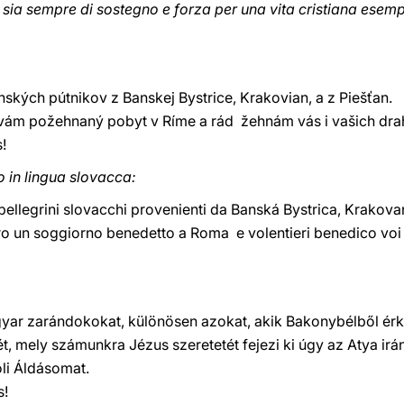
 sia sempre di sostegno e forza per una vita cristiana esemp
kých pútnikov z Banskej Bystrice, Krakovian, a z Piešťan.
m vám požehnaný pobyt v Ríme a rád žehnám vás i vašich drah
!
o in lingua slovacca:
pellegrini slovacchi provenienti da Banská Bystrica, Krakova
guro un soggiorno benedetto a Roma e volentieri benedico voi e 
yar zarándokokat, különösen azokat, akik Bakonybélből ér
, mely számunkra Jézus szeretetét fejezi ki úgy az Atya irán
li Áldásomat.
s!