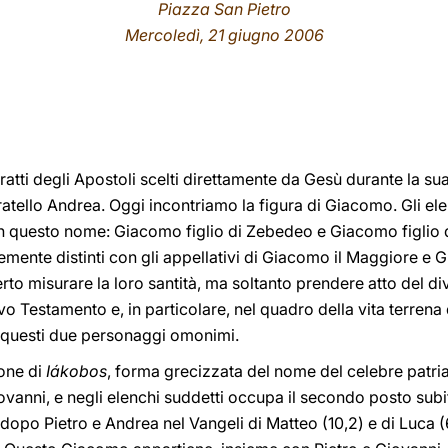
Piazza San Pietro
Mercoledì, 21 giugno 2006
tratti degli Apostoli scelti direttamente da Gesù durante la su
fratello Andrea. Oggi incontriamo la figura di Giacomo. Gli ele
questo nome: Giacomo figlio di Zebedeo e Giacomo figlio d
ente distinti con gli appellativi di Giacomo il Maggiore e 
to misurare la loro santità, ma soltanto prendere atto del div
ovo Testamento e, in particolare, nel quadro della vita terren
i questi due personaggi omonimi.
one di
Iákobos
,
forma grecizzata
del nome del celebre patri
iovanni, e negli elenchi suddetti occupa il secondo posto sub
 dopo Pietro e Andrea nel Vangeli di Matteo (10,2) e di Luca (6