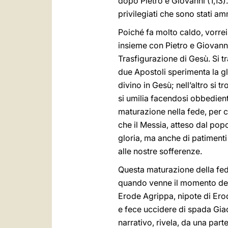
dopo Pietro e Giovanni (1,13)
privilegiati che sono stati a
Poiché fa molto caldo, vorrei
insieme con Pietro e Giovanni
Trasfigurazione di Gesù. Si tra
due Apostoli sperimenta la gl
divino in Gesù; nell’altro si t
si umilia facendosi obbedient
maturazione nella fede, per co
che il Messia, atteso dal pop
gloria, ma anche di patimenti 
alle nostre sofferenze.
Questa maturazione della fed
quando venne il momento della 
Erode Agrippa, nipote di Ero
e fece uccidere di spada Giac
narrativo, rivela, da una part