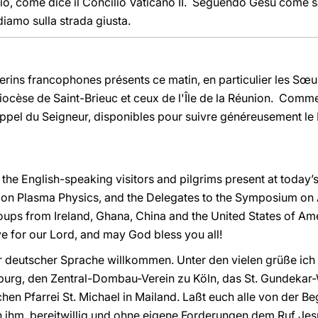
Dio, come dice il Concilio Vaticano II. Seguendo Gesù come
diamo sulla strada giusta.
lerins francophones présents ce matin, en particulier les Sœ
 diocèse de Saint-Brieuc et ceux de l'Île de la Réunion. Comm
l’appel du Seigneur, disponibles pour suivre généreusement le 
 the English-speaking visitors and pilgrims present at today’
 on Plasma Physics, and the Delegates to the Symposium on A
groups from Ireland, Ghana, China and the United States of A
ve for our Lord, and may God bless you all!
r deutscher Sprache willkommen. Unter den vielen grüße ich
burg, den Zentral-Dombau-Verein zu Köln, das St. Gundekar-
n Pfarrei St. Michael in Mailand. Laßt euch alle von der B
n ihm, bereitwillig und ohne eigene Forderungen dem Ruf Jes