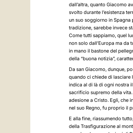
dall’altra, quanto Giacomo a
svolto durante l’esistenza ter
un suo soggiorno in Spagna p
tradizione, sarebbe invece st
Come tutti sappiamo, quel lu
non solo dall’Europa ma da t
in mano il bastone del pellegr
della “buona notizia”, caratter
Da san Giacomo, dunque, pos
quando ci chiede di lasciare 
indica al di là di ogni nostra
sacrificio supremo della vit
adesione a Cristo. Egli, che 
nel suo Regno, fu proprio il p
E alla fine, riassumendo tutt
della Trasfigurazione al monte