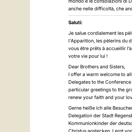
mondo e le consolazioni di 
anche nelle difficoltà, che an
Saluti:
Je salue cordialement les pè
l'Apparition, les pèlerins du
vous être prêts à accueillir 
votre vie pour lui !
Dear Brothers and Sisters,
I offer a warm welcome to all
Delegates to the Conference
particular greetings to the 
renew your faith and your lo
Gerne heiße ich alle Besuche
Delegation der Stadt Regens
Kommunionkinder der deutsche
Christus anstecken. Lernt vo