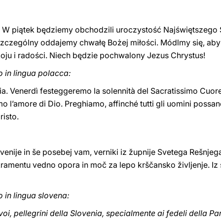
 W piątek będziemy obchodzili uroczystość Najświętszego S
zczególny oddajemy chwałę Bożej miłości. Módlmy się, aby
oju i radości. Niech będzie pochwalony Jezus Chrystus!
o in lingua polacca:
nia. Venerdì festeggeremo la solennità del Sacratissimo Cuore d
o l’amore di Dio. Preghiamo, affinché tutti gli uomini possa
risto.
enije in še posebej vam, verniki iz župnije Svetega Rešnjeg
ramentu vedno opora in moč za lepo krščansko življenje. Iz
o in lingua slovena:
voi, pellegrini della Slovenia, specialmente ai fedeli della 