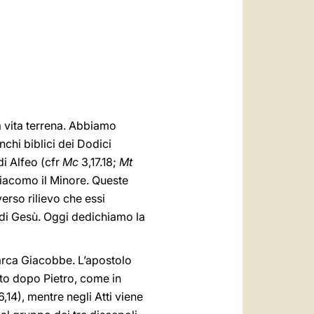
العربيّة
中文
LATINE
a vita terrena. Abbiamo
nchi biblici dei Dodici
i Alfeo (cfr
Mc
3,17.18;
Mt
Giacomo il Minore. Queste
erso rilievo che essi
a di Gesù. Oggi dedichiamo la
arca Giacobbe. L’apostolo
ito dopo Pietro, come in
,14), mentre negli Atti viene