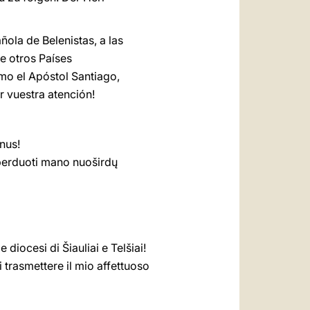
ñola de Belenistas, a las
e otros Países
mo el Apóstol Santiago,
r vuestra atención!
onus!
 perduoti mano nuoširdų
 diocesi di Šiauliai e Telšiai!
i trasmettere il mio affettuoso