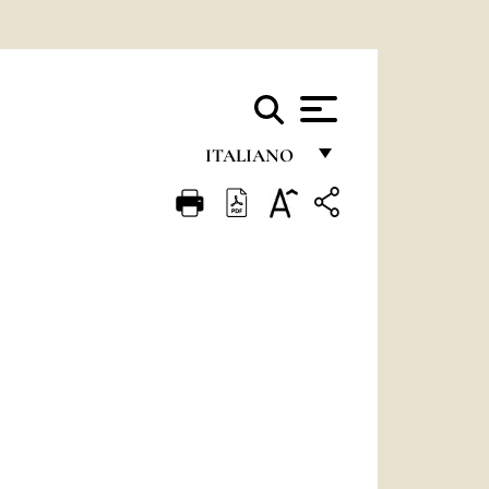
ITALIANO
FRANÇAIS
ENGLISH
ITALIANO
PORTUGUÊS
ESPAÑOL
DEUTSCH
POLSKI