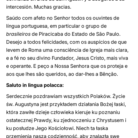
intercesión. Muchas gracias.
Saúdo com afeto no Senhor todos os ouvintes de
língua portuguesa, em particular o grupo de
brasileiros
de Piracicaba do Estado de São Paulo.
Desejo a todos felicidades, com os auspícios de que
levem de Roma uma consciência de Igreja mais clara,
e a fé no seu divino Fundador, Jesus Cristo, mais viva
e operante. E peço a Nossa Senhora que os proteja e
aos que lhes são queridos, ao dar-lhes a Bênção.
Saluto in lingua polacca:
Serdecznie pozdrawiam wszystkich Polaków. Życie
św. Augustyna jest przykładem działania Bożej łaski,
która zawiłe dzieje człowieka kieruje ku poznaniu
ostatecznej Prawdy, ku zjednoczeniu z Chrystusem i
ku posłudze Jego Kościołowi. Niech ta łaska
przemienia naszą codzienność, aby znalazła swe