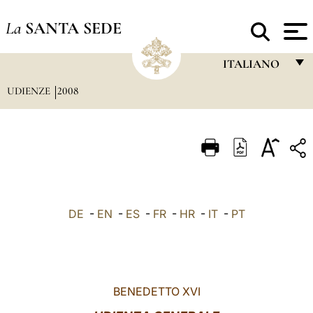
La
SANTA SEDE
ITALIANO
UDIENZE
2008
FRANÇAIS
ENGLISH
ITALIANO
PORTUGUÊS
ESPAÑOL
DE
-
EN
-
ES
-
FR
-
HR
-
IT
-
PT
DEUTSCH
POLSKI
العربيّة
BENEDETTO XVI
中文