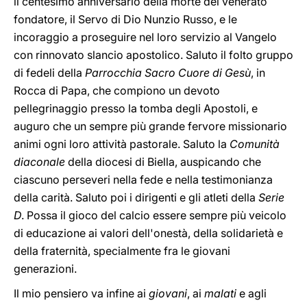
il centesimo anniversario della morte del venerato
fondatore, il Servo di Dio Nunzio Russo, e le
incoraggio a proseguire nel loro servizio al Vangelo
con rinnovato slancio apostolico. Saluto il folto gruppo
di fedeli della
Parrocchia Sacro Cuore di Gesù
, in
Rocca di Papa, che compiono un devoto
pellegrinaggio presso la tomba degli Apostoli, e
auguro che un sempre più grande fervore missionario
animi ogni loro attività pastorale. Saluto la
Comunità
diaconale
della diocesi di Biella, auspicando che
ciascuno perseveri nella fede e nella testimonianza
della carità. Saluto poi i dirigenti e gli atleti della
Serie
D
. Possa il gioco del calcio essere sempre più veicolo
di educazione ai valori dell'onestà, della solidarietà e
della fraternità, specialmente fra le giovani
generazioni.
Il mio pensiero va infine ai
giovani
, ai
malati
e agli