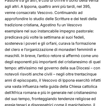
Pastore tra gli altri, e così di offrire il dono della verità
agli altri. A Ippona, quattro anni più tardi, nel 395,
venne consacrato Vescovo. Continuando ad
approfondire lo studio delle Scritture e dei testi della
tradizione cristiana, Agostino fu un Vescovo
esemplare nel suo instancabile impegno pastorale:
predicava più volte la settimana ai suoi fedeli,
sosteneva i poveri e gli orfani, curava la formazione
del clero e l’organizzazione di monasteri femminili e
maschili. In breve, l’antico retore si affermò come uno
degli esponenti più importanti del cristianesimo di quel
tempo: attivissimo nel governo della sua Diocesi – con
notevoli risvolti anche civili – negli oltre trentacinque
anni di episcopato, il Vescovo di Ippona esercitò infatti
una vasta influenza nella guida della Chiesa cattolica
dell’Africa romana e più in generale nel cristianesimo
del suo tempo, fronteggiando tendenze religiose ed
eresie tenaci e disgregatrici come il manicheismo, il