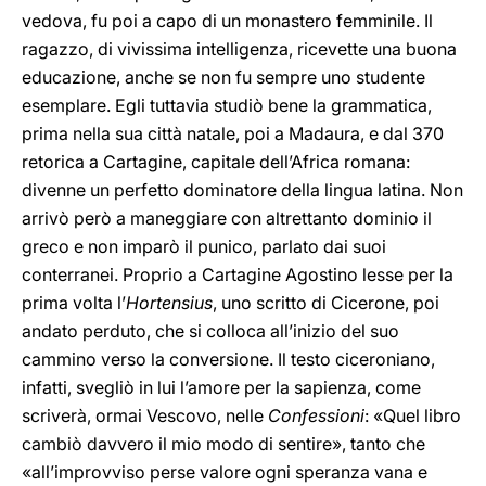
vedova, fu poi a capo di un monastero femminile. Il
ragazzo, di vivissima intelligenza, ricevette una buona
educazione, anche se non fu sempre uno studente
esemplare. Egli tuttavia studiò bene la grammatica,
prima nella sua città natale, poi a Madaura, e dal 370
retorica a Cartagine, capitale dell’Africa romana:
divenne un perfetto dominatore della lingua latina. Non
arrivò però a maneggiare con altrettanto dominio il
greco e non imparò il punico, parlato dai suoi
conterranei. Proprio a Cartagine Agostino lesse per la
prima volta l’
Hortensius
, uno scritto di Cicerone, poi
andato perduto, che si colloca all’inizio del suo
cammino verso la conversione. Il testo ciceroniano,
infatti, svegliò in lui l’amore per la sapienza, come
scriverà, ormai Vescovo, nelle
Confessioni
: «Quel libro
cambiò davvero il mio modo di sentire», tanto che
«all’improvviso perse valore ogni speranza vana e