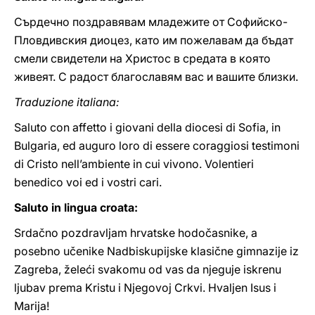
Сърдечно поздравявам младежите от Софийско-
Пловдивския диоцез, като им пожелавам да бъдат
смели свидетели на Христос в средата в която
живеят. С радост благославям вас и вашите близки.
Traduzione italiana:
Saluto con affetto i giovani della diocesi di Sofia, in
Bulgaria, ed auguro loro di essere coraggiosi testimoni
di Cristo nell’ambiente in cui vivono. Volentieri
benedico voi ed i vostri cari.
Saluto in lingua croata:
Srdačno pozdravljam hrvatske hodočasnike, a
posebno učenike Nadbiskupijske klasične gimnazije iz
Zagreba, želeći svakomu od vas da njeguje iskrenu
ljubav prema Kristu i Njegovoj Crkvi. Hvaljen Isus i
Marija!