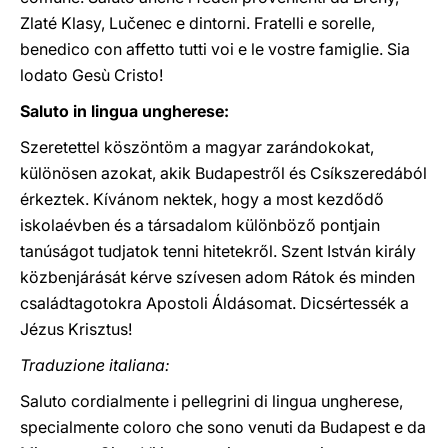
Zlaté Klasy, Lučenec e dintorni. Fratelli e sorelle,
benedico con affetto tutti voi e le vostre famiglie. Sia
lodato Gesù Cristo!
Saluto in lingua ungherese:
Szeretettel köszöntöm a magyar zarándokokat,
különösen azokat, akik Budapestről és Csíkszeredából
érkeztek. Kívánom nektek, hogy a most kezdődő
iskolaévben és a társadalom különböző pontjain
tanúságot tudjatok tenni hitetekről. Szent István király
közbenjárását kérve szívesen adom Rátok és minden
családtagotokra Apostoli Áldásomat. Dicsértessék a
Jézus Krisztus!
Traduzione italiana:
Saluto cordialmente i pellegrini di lingua ungherese,
specialmente coloro che sono venuti da Budapest e da