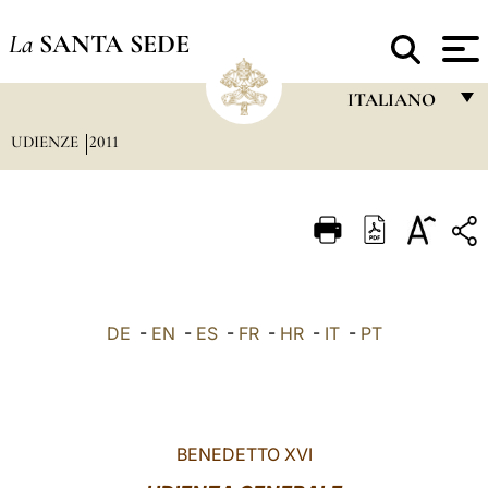
La
SANTA SEDE
ITALIANO
UDIENZE
2011
FRANÇAIS
ENGLISH
ITALIANO
PORTUGUÊS
ESPAÑOL
DE
-
EN
-
ES
-
FR
-
HR
-
IT
-
PT
DEUTSCH
POLSKI
العربيّة
BENEDETTO XVI
中文