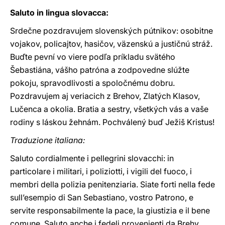
Saluto in lingua slovacca:
Srdečne pozdravujem slovenských pútnikov: osobitne
vojakov, policajtov, hasičov, väzenskú a justičnú stráž.
Buďte pevní vo viere podľa príkladu svätého
Šebastiána, vášho patróna a zodpovedne slúžte
pokoju, spravodlivosti a spoločnému dobru.
Pozdravujem aj veriacich z Brehov, Zlatých Klasov,
Lučenca a okolia. Bratia a sestry, všetkých vás a vaše
rodiny s láskou žehnám. Pochválený buď Ježiš Kristus!
Traduzione italiana:
Saluto cordialmente i pellegrini slovacchi: in
particolare i militari, i poliziotti, i vigili del fuoco, i
membri della polizia penitenziaria. Siate forti nella fede
sull’esempio di San Sebastiano, vostro Patrono, e
servite responsabilmente la pace, la giustizia e il bene
comune. Saluto anche i fedeli provenienti da Brehy,