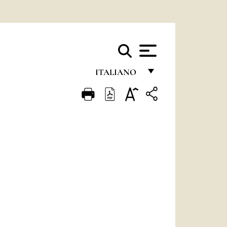
ITALIANO
FRANÇAIS
ENGLISH
ITALIANO
PORTUGUÊS
ESPAÑOL
DEUTSCH
POLSKI