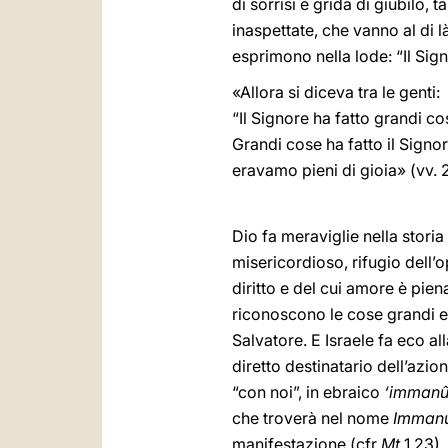
di sorrisi e grida di giubilo,
inaspettate, che vanno al di l
esprimono nella lode: “Il Sig
«Allora si diceva tra le genti:
“Il Signore ha fatto grandi co
Grandi cose ha fatto il Signor
eravamo pieni di gioia» (vv. 
Dio fa meraviglie nella storia
misericordioso, rifugio dell’
diritto e del cui amore è piena
riconoscono le cose grandi e 
Salvatore. E Israele fa eco a
diretto destinatario dell’azio
“con noi”, in ebraico
‘imman
che troverà nel nome
Immanu
manifestazione (cfr
Mt
1,23).