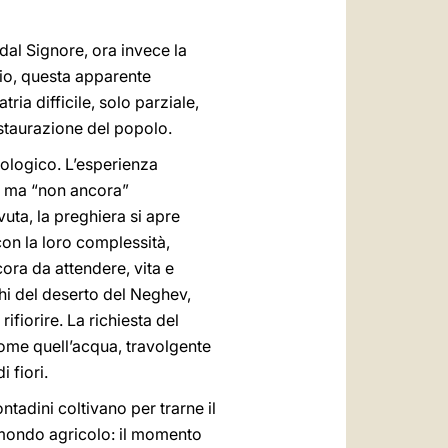
a dal Signore, ora invece la
lio, questa apparente
ria difficile, solo parziale,
estaurazione del popolo.
eologico. L’esperienza
, ma “non ancora”
uta, la preghiera si apre
 con la loro complessità,
cora da attendere, vita e
hi del deserto del Neghev,
ifiorire. La richiesta del
 come quell’acqua, travolgente
 fiori.
tadini coltivano per trarne il
l mondo agricolo: il momento