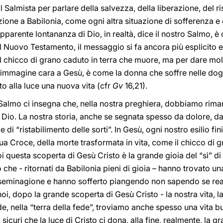
l Salmista per parlare della salvezza, della liberazione, del ri
azione a Babilonia, come ogni altra situazione di sofferenza e d
apparente lontananza di Dio, in realtà, dice il nostro Salmo, 
el Nuovo Testamento, il messaggio si fa ancora più esplicito e
l chicco di grano caduto in terra che muore, ma per dare molt
 immagine cara a Gesù, è come la donna che soffre nelle dogl
to alla luce una nuova vita (cfr
Gv
16,21).
to Salmo ci insegna che, nella nostra preghiera, dobbiamo rima
n Dio. La nostra storia, anche se segnata spesso da dolore, d
 e di “ristabilimento delle sorti”. In Gesù, ogni nostro esilio fi
ua Croce, della morte trasformata in vita, come il chicco di g
 questa scoperta di Gesù Cristo è la grande gioia del “sì” di 
che - ritornati da Babilonia pieni di gioia – hanno trovato un
a seminagione e hanno sofferto piangendo non sapendo se real
noi, dopo la grande scoperta di Gesù Cristo - la nostra vita, la
e, nella “terra della fede”, troviamo anche spesso una vita bui
icuri che la luce di Cristo ci dona, alla fine, realmente, la 