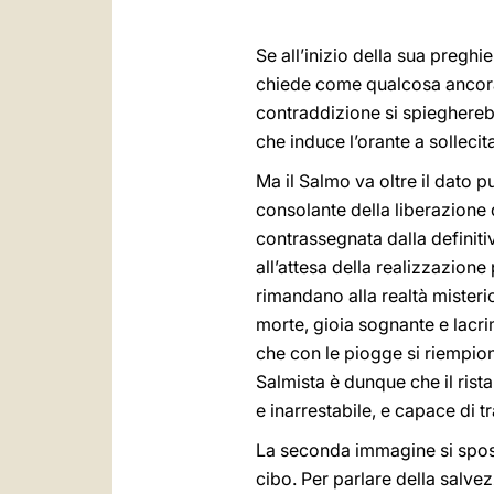
Se all’inizio della sua preghie
chiede come qualcosa ancora d
contraddizione si spiegherebbe 
che induce l’orante a solleci
Ma il Salmo va oltre il dato 
consolante della liberazione
contrassegnata dalla definiti
all’attesa della realizzazione
rimandano alla realtà misteri
morte, gioia sognante e lacri
che con le piogge si riempiono
Salmista è dunque che il rista
e inarrestabile, e capace di t
La seconda immagine si sposta
cibo. Per parlare della salve