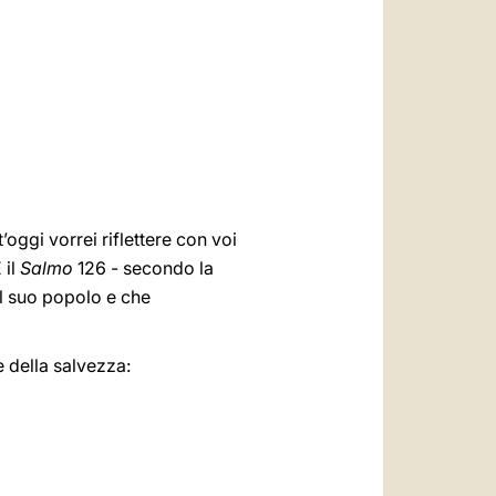
العربيّة
中文
LATINE
oggi vorrei riflettere con voi
 il
Salmo
126 - secondo la
il suo popolo e che
e della salvezza: