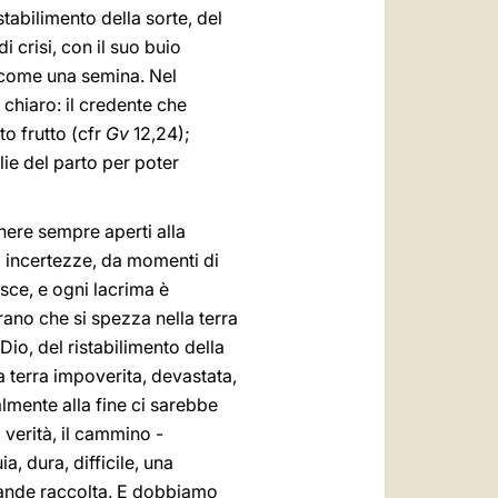
stabilimento della sorte, del
i crisi, con il suo buio
è come una semina. Nel
 chiaro: il credente che
o frutto (cfr
Gv
12,24);
ie del parto per poter
nere sempre aperti alla
a incertezze, da momenti di
nisce, e ogni lacrima è
rano che si spezza nella terra
Dio, del ristabilimento della
a terra impoverita, devastata,
mente alla fine ci sarebbe
 verità, il cammino -
a, dura, difficile, una
grande raccolta. E dobbiamo