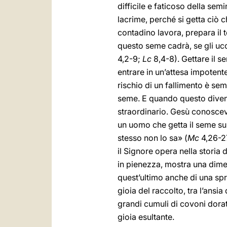
difficile e faticoso della se
lacrime, perché si getta ciò 
contadino lavora, prepara il 
questo seme cadrà, se gli ucc
4,2-9;
Lc
8,4-8). Gettare il s
entrare in un’attesa impotente
rischio di un fallimento è se
seme. E quando questo diventa
straordinario. Gesù conoscev
un uomo che getta il seme sul
stesso non lo sa» (
Mc
4,26-27
il Signore opera nella storia 
in pienezza, mostra una dime
quest’ultimo anche di una spr
gioia del raccolto, tra l’ansia 
grandi cumuli di covoni dorati 
gioia esultante.