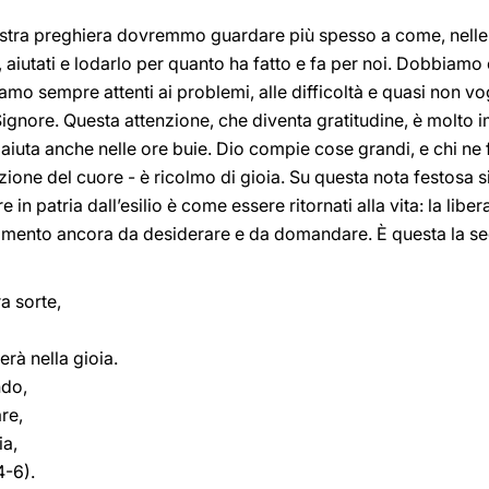
 nostra preghiera dovremmo guardare più spesso a come, nelle v
i, aiutati e lodarlo per quanto ha fatto e fa per noi. Dobbiamo 
iamo sempre attenti ai problemi, alle difficoltà e quasi non 
gnore. Questa attenzione, che diventa gratitudine, è molto i
iuta anche nelle ore buie. Dio compie cose grandi, e chi ne f
zione del cuore - è ricolmo di gioia. Su questa nota festosa s
 in patria dall’esilio è come essere ritornati alla vita: la libe
pimento ancora da desiderare e da domandare. È questa la s
ra sorte,
rà nella gioia.
ndo,
re,
ia,
4-6).