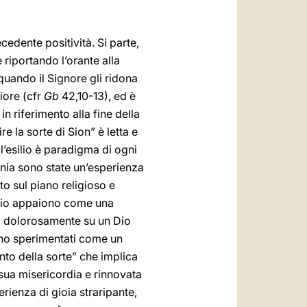
recedente positività. Si parte,
riportando l’orante alla
quando il Signore gli ridona
iore (cfr
Gb
42,10-13), ed è
in riferimento alla fine della
e la sorte di Sion” è letta e
ll’esilio è paradigma di ogni
nia sono state un’esperienza
to sul piano religioso e
empio appaiono come una
oga dolorosamente su un Dio
sono sperimentati come un
ento della sorte” che implica
sua misericordia e rinnovata
erienza di gioia straripante,