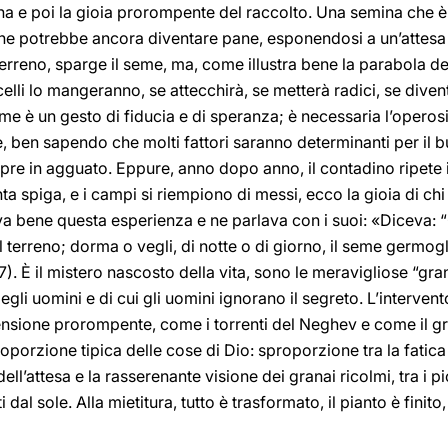
mina e poi la gioia prorompente del raccolto. Una semina che
che potrebbe ancora diventare pane, esponendosi a un’attesa p
terreno, sparge il seme, ma, come illustra bene la parabola d
elli lo mangeranno, se attecchirà, se metterà radici, se diven
eme è un gesto di fiducia e di speranza; è necessaria l’operos
, ben sapendo che molti fattori saranno determinanti per il bu
mpre in agguato. Eppure, anno dopo anno, il contadino ripete i
 spiga, e i campi si riempiono di messi, ecco la gioia di chi
a bene questa esperienza e ne parlava con i suoi: «Diceva: “
 terreno; dorma o vegli, di notte o di giorno, il seme germog
). È il mistero nascosto della vita, sono le meravigliose “gr
degli uomini e di cui gli uomini ignorano il segreto. L’interve
nsione prorompente, come i torrenti del Neghev e come il g
oporzione tipica delle cose di Dio: sproporzione tra la fatic
dell’attesa e la rasserenante visione dei granai ricolmi, tra i pi
dal sole. Alla mietitura, tutto è trasformato, il pianto è finito,