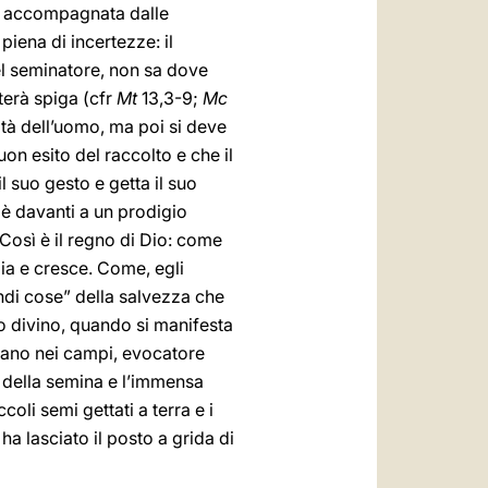
 è accompagnata dalle
iena di incertezze: il
el seminatore, non sa dove
terà spiga (cfr
Mt
13,3-9;
Mc
ità dell’uomo, ma poi si deve
on esito del raccolto e che il
l suo gesto e getta il suo
 è davanti a un prodigio
Così è il regno di Dio: come
lia e cresce. Come, egli
andi cose” della salvezza che
nto divino, quando si manifesta
rano nei campi, evocatore
a della semina e l’immensa
ccoli semi gettati a terra e i
 ha lasciato il posto a grida di