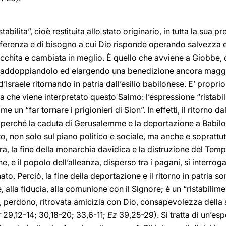
tabilita”, cioè restituita allo stato originario, in tutta la sua p
fferenza e di bisogno a cui Dio risponde operando salvezza e 
icchita e cambiata in meglio. È quello che avviene a Giobbe, 
 raddoppiandolo ed elargendo una benedizione ancora magg
Israele ritornando in patria dall’esilio babilonese. E’ proprio 
a che viene interpretato questo Salmo: l’espressione “ristabilir
un “far tornare i prigionieri di Sion”. In effetti, il ritorno da
a perché la caduta di Gerusalemme e la deportazione a Babilo
o, non solo sul piano politico e sociale, ma anche e soprattut
terra, la fine della monarchia davidica e la distruzione del T
e, e il popolo dell’alleanza, disperso tra i pagani, si interr
. Perciò, la fine della deportazione e il ritorno in patria 
, alla fiducia, alla comunione con il Signore; è un “ristabilim
 perdono, ritrovata amicizia con Dio, consapevolezza della 
r
29,12-14; 30,18-20; 33,6-11;
Ez
39,25-29). Si tratta di un’esp