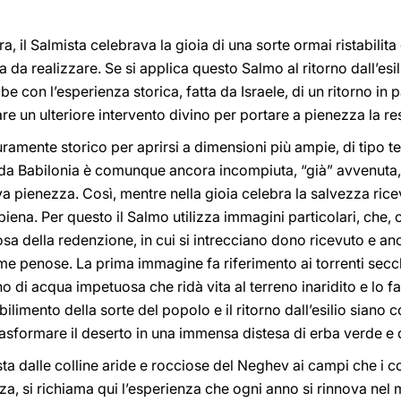
ra, il Salmista celebrava la gioia di una sorte ormai ristabilit
a realizzare. Se si applica questo Salmo al ritorno dall’esi
con l’esperienza storica, fatta da Israele, di un ritorno in pat
tare un ulteriore intervento divino per portare a pienezza la r
puramente storico per aprirsi a dimensioni più ampie, di tipo t
 da Babilonia è comunque ancora incompiuta, “già” avvenuta
va pienezza. Così, mentre nella gioia celebra la salvezza ricev
 piena. Per questo il Salmo utilizza immagini particolari, che,
osa della redenzione, in cui si intrecciano dono ricevuto e an
me penose. La prima immagine fa riferimento ai torrenti secc
 di acqua impetuosa che ridà vita al terreno inaridito e lo fa r
bilimento della sorte del popolo e il ritorno dall’esilio siano
rasformare il deserto in una immensa distesa di erba verde e di
 dalle colline aride e rocciose del Neghev ai campi che i con
zza, si richiama qui l’esperienza che ogni anno si rinnova ne