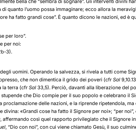
 talmente bella che “sembra di sognare”. Gli interventi divini 
à di quanto l’uomo possa immaginare; ecco allora la meraviglia
nore ha fatto grandi cose”. È quanto dicono le nazioni, ed è 
se per loro”.
e per noi:
2b-3).
 degli uomini. Operando la salvezza, si rivela a tutti come Si
oppresso, che non dimentica il grido dei poveri (cfr
Sal
9,10.13
 la terra (cfr
Sal
33,5). Perciò, davanti alla liberazione del pop
stupende che Dio compie per il suo popolo e celebrano il Sig
lla proclamazione delle nazioni, e la riprende ripetendola, m
ne divina: «Grandi cose ha fatto il Signore per noi»; “per noi”
û
, affermando così quel rap­porto privilegiato che il Signore int
el
, “Dio con noi”, con cui viene chiamato Gesù, il suo cul­min