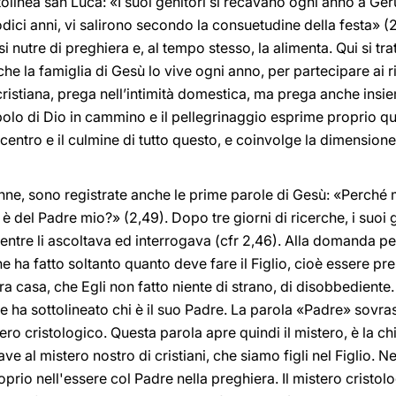
olinea san Luca: «I suoi genitori si recavano ogni anno a Ge
ci anni, vi salirono secondo la consuetudine della festa» (2,
i nutre di preghiera e, al tempo stesso, la alimenta. Qui si tra
he la famiglia di Gesù lo vive ogni anno, per partecipare ai rit
ristiana, prega nell’intimità domestica, ma prega anche insi
olo di Dio in cammino e il pellegrinaggio esprime proprio q
centro e il culmine di tutto questo, e coinvolge la dimensione 
nne, sono registrate anche le prime parole di Gesù: «Perché
è del Padre mio?» (2,49). Dopo tre giorni di ricerche, i suoi g
entre li ascoltava ed interrogava (cfr 2,46). Alla domanda p
e ha fatto soltanto quanto deve fare il Figlio, cioè essere pre
vera casa, che Egli non fatto niente di strano, di disobbedient
e, e ha sottolineato chi è il suo Padre. La parola «Padre» sovr
tero cristologico. Questa parola apre quindi il mistero, è la ch
iave al mistero nostro di cristiani, che siamo figli nel Figlio. 
prio nell'essere col Padre nella preghiera. Il mistero cristolo