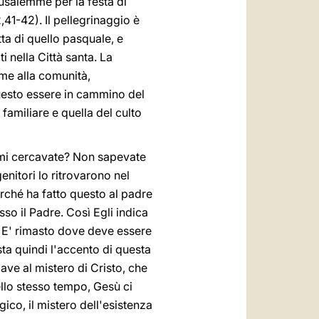
rusalemme per la festa di
41-42). Il pellegrinaggio è
tta di quello pasquale, e
i nella Città santa. La
eme alla comunità,
uesto essere in cammino del
familiare e quella del culto
 mi cercavate? Non sapevate
enitori lo ritrovarono nel
erché ha fatto questo al padre
sso il Padre. Così Egli indica
e. E' rimasto dove deve essere
asta quindi l'accento di questa
iave al mistero di Cristo, che
Nello stesso tempo, Gesù ci
gico, il mistero dell'esistenza