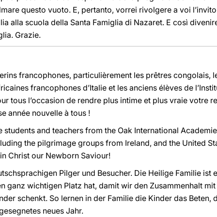
olmare questo vuoto. E, pertanto, vorrei rivolgere a voi l’invito
 alla scuola della Santa Famiglia di Nazaret. E così divenir
lia. Grazie.
lerins francophones, particulièrement les prêtres congolais,
aines francophones d’Italie et les anciens élèves de l’Insti
r tous l’occasion de rendre plus intime et plus vraie votre re
e année nouvelle à tous !
e students and teachers from the Oak International Academies
cluding the pilgrimage groups from Ireland, and the United Sta
in Christ our Newborn Saviour!
schsprachigen Pilger und Besucher. Die Heilige Familie ist ei
nen ganz wichtigen Platz hat, damit wir den Zusammenhalt mit 
er schenkt. So lernen in der Familie die Kinder das Beten, 
 gesegnetes neues Jahr.