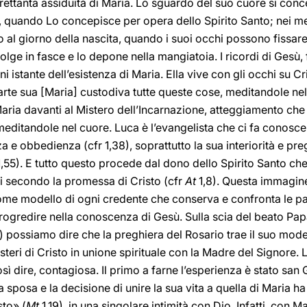
rettanta assiduità di Maria. Lo sguardo del suo cuore si concen
quando Lo concepisce per opera dello Spirito Santo; nei me
 al giorno della nascita, quando i suoi occhi possono fissar
volge in fasce e lo depone nella mangiatoia. I ricordi di Gesù, 
istante dell’esistenza di Maria. Ella vive con gli occhi su Cr
arte sua [Maria] custodiva tutte queste cose, meditandole ne
aria davanti al Mistero dell’Incarnazione, atteggiamento che s
meditandole nel cuore. Luca è l’evangelista che ci fa conoscer
za e obbedienza (cfr 1,38), soprattutto la sua interiorità e pre
1,55). E tutto questo procede dal dono dello Spirito Santo che 
 secondo la promessa di Cristo (cfr
At
1,8). Questa immagine
e modello di ogni credente che conserva e confronta le paro
ogredire nella conoscenza di Gesù. Sulla scia del beato Pa
) possiamo dire che la preghiera del Rosario trae il suo mod
teri di Cristo in unione spirituale con la Madre del Signore. 
sì dire, contagiosa. Il primo a farne l’esperienza è stato san
sposa e la decisione di unire la sua vita a quella di Maria ha
sto» (
Mt
1,19), in una singolare intimità con Dio. Infatti, con M