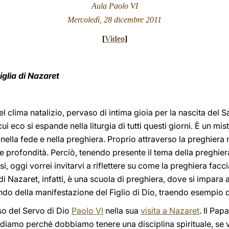
Aula Paolo VI
Mercoledì, 28 dicembre 2011
[
Video
]
iglia di Nazaret
nel clima natalizio, pervaso di intima gioia per la nascita de
i eco si espande nella liturgia di tutti questi giorni. È un mis
ella fede e nella preghiera. Proprio attraverso la preghiera 
 e profondità. Perciò, tenendo presente il tema della preghie
, oggi vorrei invitarvi a riflettere su come la preghiera facci
i Nazaret, infatti, è una scuola di preghiera, dove si impara 
ondo della manifestazione del Figlio di Dio, traendo esempio
so del Servo di Dio
Paolo VI
nella sua
visita a Nazaret
. Il Pap
iamo perché dobbiamo tenere una disciplina spirituale, se v