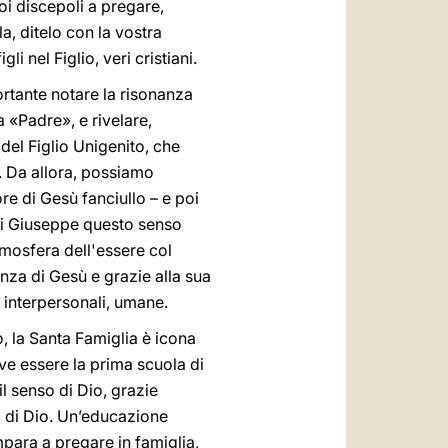
oi discepoli a pregare,
, ditelo con la vostra
i nel Figlio, veri cristiani.
ortante notare la risonanza
 «Padre», e rivelare,
del Figlio Unigenito, che
. Da allora, possiamo
re di Gesù fanciullo – e poi
e di Giuseppe questo senso
tmosfera dell'essere col
enza di Gesù e grazie alla sua
i interpersonali, umane.
o, la Santa Famiglia è icona
ve essere la prima scuola di
il senso di Dio, grazie
a di Dio. Un’educazione
para a pregare in famiglia,