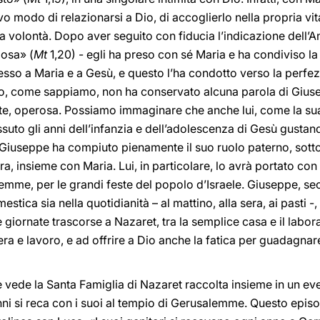
o modo di relazionarsi a Dio, di accoglierlo nella propria vit
a volontà. Dopo aver seguito con fiducia l’indicazione dell’A
posa» (
Mt
1,20) - egli ha preso con sé Maria e ha condiviso la 
sso a Maria e a Gesù, e questo l’ha condotto verso la perfezi
lo, come sappiamo, non ha conservato alcuna parola di Gius
nte, operosa. Possiamo immaginare che anche lui, come la sua
suto gli anni dell’infanzia e dell’adolescenza di Gesù gustando
. Giuseppe ha compiuto pienamente il suo ruolo paterno, sott
, insieme con Maria. Lui, in particolare, lo avrà portato con s
mme, per le grandi feste del popolo d’Israele. Giuseppe, sec
tica sia nella quotidianità – al mattino, alla sera, ai pasti -, 
le giornate trascorse a Nazaret, tra la semplice casa e il labo
ra e lavoro, e ad offrire a Dio anche la fatica per guadagnare
he vede la Santa Famiglia di Nazaret raccolta insieme in un ev
nni si reca con i suoi al tempio di Gerusalemme. Questo episo