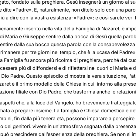
gato, fondato sulla preghiera. Gesù insegnerà un giorno ai su
dite «Padre». E, naturalmente, non ditelo solo con una parola
a dire con la vostra esistenza: «Padre»; e così sarete veri figl
namente inserito nella vita della Famiglia di Nazaret, è imp
di Maria e Giuseppe sentire dalla bocca di Gesù quella parola
e sentire dalla sua bocca questa parola con la consapevolezza 
rimanere per tre giorni nel tempio, che è la «casa del Padre»
ta Famiglia fu ancora più ricolma di preghiera, perché dal cuo
esserà più di diffondersi e di riflettersi nei cuori di Maria 
Dio Padre. Questo episodio ci mostra la vera situazione, l'a
aret è il primo modello della Chiesa in cui, intorno alla pres
elazione filiale con Dio Padre, che trasforma anche le relazion
 aspetti che, alla luce del Vangelo, ho brevemente tratteggiat
mata a pregare insieme. La famiglia è Chiesa domestica e de
mbini, fin dalla più tenera età, possono imparare a percepire 
o dei genitori: vivere in un'atmosfera segnata dalla presenz
può prescindere dall’esperienza della preghiera. Se non si im