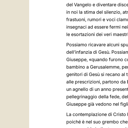
del Vangelo e diventare disce
in noi la stima del silenzio, 
frastuoni, rumori e voci clam
insegnaci ad essere fermi nei b
le esortazioni dei veri maestr
Possiamo ricavare alcuni spun
dell’infanzia di Gesù. Possia
Giuseppe, «quando furono comp
bambino a Gerusalemme, per p
genitori di Gesù si recano al 
alle prescrizioni, partono d
un agnello di un anno presenta
pellegrinaggio della fede, del
Giuseppe già vedono nel figl
La contemplazione di Cristo ha
poiché è nel suo grembo che