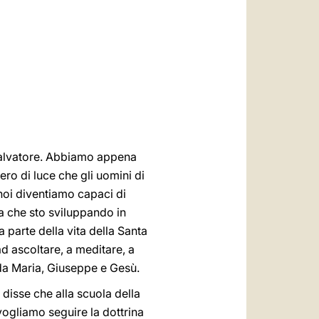
العربيّة
中文
LATINE
l Salvatore. Abbiamo appena
tero di luce che gli uomini di
noi diventiamo capaci di
ra che sto sviluppando in
a parte della vita della Santa
ad ascoltare, a meditare, a
 da Maria, Giuseppe e Gesù.
a disse che alla scuola della
ogliamo seguire la dottrina