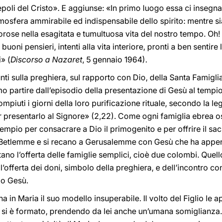
poli del Cristo». E aggiunse: «In primo luogo essa ci insegna 
atmosfera ammirabile ed indispensabile dello spirito: mentre si
orose nella esagitata e tumultuosa vita del nostro tempo. Oh! 
uoni pensieri, intenti alla vita interiore, pronti a ben sentire 
i» (
Discorso a Nazaret
, 5 gennaio 1964).
ti sulla preghiera, sul rapporto con Dio, della Santa Famiglia
mo partire dall’episodio della presentazione di Gesù al tempi
iuti i giorni della loro purificazione rituale, secondo la le
resentarlo al Signore» (2,22). Come ogni famiglia ebrea oss
tempio per consacrare a Dio il primogenito e per offrire il sacr
a Betlemme e si recano a Gerusalemme con Gesù che ha appen
no l’offerta delle famiglie semplici, cioè due colombi. Quello
l’offerta dei doni, simbolo della preghiera, e dell’incontro co
io Gesù.
 in Maria il suo modello insuperabile. Il volto del Figlio le ap
 si è formato, prendendo da lei anche un’umana somiglianza.