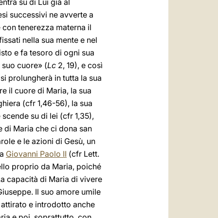
tra su di Lui già al
si successivi ne avverte a
e con tenerezza materna il
fissati nella sua mente e nel
isto e fa tesoro di ogni sua
l suo cuore» (
Lc
2, 19), e così
i prolungherà in tutta la sua
e il cuore di Maria, la sua
ghiera (cfr 1,46-56), la sua
scende su di lei (cfr 1,35),
 di Maria che ci dona san
le e le azioni di Gesù, un
pa
Giovanni Paolo II
(cfr Lett.
ello proprio da Maria, poiché
La capacità di Maria di vivere
 Giuseppe. Il suo amore umile
 attirato e introdotto anche
aria e poi, soprattutto, con