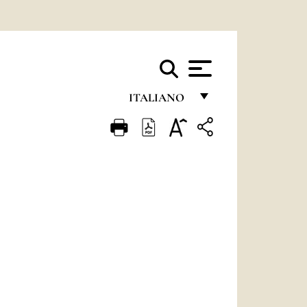
ITALIANO
FRANÇAIS
ENGLISH
ITALIANO
PORTUGUÊS
ESPAÑOL
DEUTSCH
POLSKI