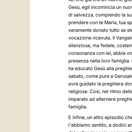
Gesù, egli incomincia un nuov
di salvezza, compiendo la su
prendere con te Maria, tua s
veramente donato tutto se ste
vocazione ricevuta. Il Vange
silenziosa, ma fedele, costa
consonanza con lei, abbia vis
presenza nella loro famiglia
ha educato Gesù alla preghiera
sabato, come pure a Gerusale
avrà guidato la preghiera domes
religiose. Così, nel ritmo del
imparato ad alternare preghie
famiglia.
E infine, un altro episodio c
l'abbiamo sentito, a dodici a