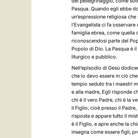
del pellegrinaggio, come sott
Pasqua. Quando egli ebbe dodi
un’espressione religiosa che s
l’Evangelista ci fa osservare c
famiglia ebrea, come quella c
riconoscendosi parte del Pop
Popolo di Dio. La Pasqua è il 
liturgico e pubblico.
Nell’episodio di Gesù dodice
che io devo essere in ciò che 
tempio seduto tra i maestri m
e alla madre, Egli risponde ch
chi è il vero Padre, chi è la 
il Figlio, cioè presso il Padr
risposta e appare tutto il mis
è il Figlio, e apre anche la ch
insegna come essere figli, pro