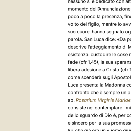
nessuno si è dedicato con alt
momento dell’Annunciazione, 
poco a poco la presenza, fino
volto del figlio, mentre lo av
suo cuore, hanno segnato ogni 
parola. San Luca dice: «Da p
descrive l’atteggiamento di M
esistenza: custodire le cose 
fede (cfr 1,45), la sua speran
libera adesione a Cristo (cfr 
come scenderà sugli Apostoli
Luca presenta la Madonna com
confronto che è sempre un pr
ap.
Rosarium Virginis Mariae
consiste nel contemplare i mis
dello sguardo di Dio è, per co
e sincero per la sua promessa 
lui, che già era un «uomo giu