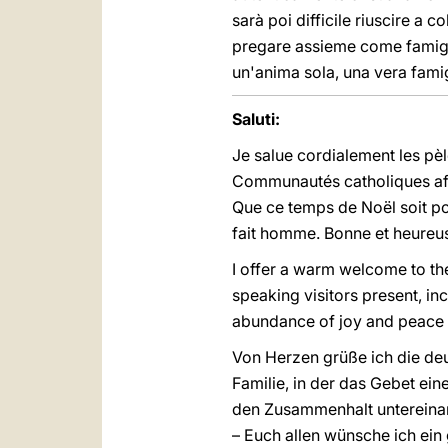
sarà poi difficile riuscire a c
pregare assieme come famiglia
un'anima sola, una vera famig
Saluti:
Je salue cordialement les pè
Communautés catholiques afric
Que ce temps de Noël soit pou
fait homme. Bonne et heureus
I offer a warm welcome to th
speaking visitors present, in
abundance of joy and peace 
Von Herzen grüße ich die deut
Familie, in der das Gebet ei
den Zusammenhalt untereinand
– Euch allen wünsche ich ein