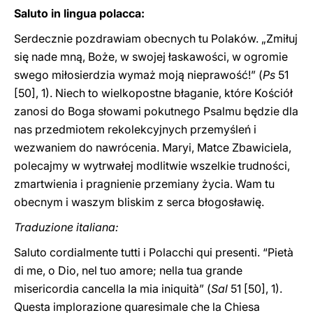
Saluto in lingua polacca:
Serdecznie pozdrawiam obecnych tu Polaków. „Zmiłuj
się nade mną, Boże, w swojej łaskawości, w ogromie
swego miłosierdzia wymaż moją nieprawość!” (
Ps
51
[50], 1). Niech to wielkopostne błaganie, które Kościół
zanosi do Boga słowami pokutnego Psalmu będzie dla
nas przedmiotem rekolekcyjnych przemyśleń i
wezwaniem do nawrócenia. Maryi, Matce Zbawiciela,
polecajmy w wytrwałej modlitwie wszelkie trudności,
zmartwienia i pragnienie przemiany życia. Wam tu
obecnym i waszym bliskim z serca błogosławię.
Traduzione italiana:
Saluto cordialmente tutti i Polacchi qui presenti. “Pietà
di me, o Dio, nel tuo amore; nella tua grande
misericordia cancella la mia iniquità” (
Sal
51 [50], 1).
Questa implorazione quaresimale che la Chiesa