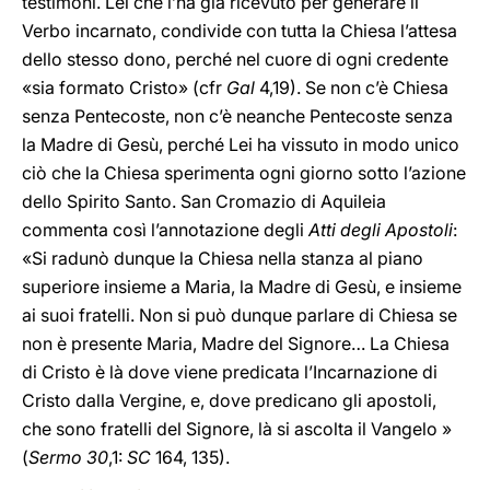
testimoni. Lei che l’ha già ricevuto per generare il
Verbo incarnato, condivide con tutta la Chiesa l’attesa
dello stesso dono, perché nel cuore di ogni credente
«sia formato Cristo» (cfr
Gal
4,19). Se non c’è Chiesa
senza Pentecoste, non c’è neanche Pentecoste senza
la Madre di Gesù, perché Lei ha vissuto in modo unico
ciò che la Chiesa sperimenta ogni giorno sotto l’azione
dello Spirito Santo. San Cromazio di Aquileia
commenta così l’annotazione degli
Atti degli Apostoli
:
«Si radunò dunque la Chiesa nella stanza al piano
superiore insieme a Maria, la Madre di Gesù, e insieme
ai suoi fratelli. Non si può dunque parlare di Chiesa se
non è presente Maria, Madre del Signore… La Chiesa
di Cristo è là dove viene predicata l’Incarnazione di
Cristo dalla Vergine, e, dove predicano gli apostoli,
che sono fratelli del Signore, là si ascolta il Vangelo »
(
Sermo 30
,1:
SC
164, 135).