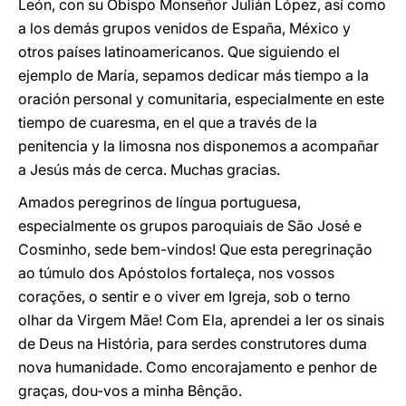
León, con su Obispo Monseñor Julián López, así como
a los demás grupos venidos de España, México y
otros países latinoamericanos. Que siguiendo el
ejemplo de María, sepamos dedicar más tiempo a la
oración personal y comunitaria, especialmente en este
tiempo de cuaresma, en el que a través de la
penitencia y la limosna nos disponemos a acompañar
a Jesús más de cerca. Muchas gracias.
Amados peregrinos de língua portuguesa,
especialmente os grupos paroquiais de São José e
Cosminho, sede bem-vindos! Que esta peregrinação
ao túmulo dos Apóstolos fortaleça, nos vossos
corações, o sentir e o viver em Igreja, sob o terno
olhar da Virgem Mãe! Com Ela, aprendei a ler os sinais
de Deus na História, para serdes construtores duma
nova humanidade. Como encorajamento e penhor de
graças, dou-vos a minha Bênção.