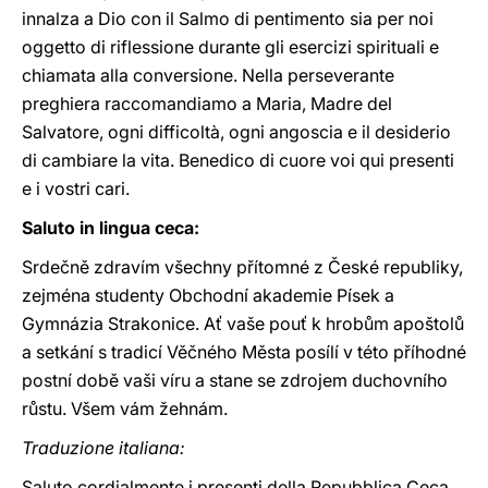
innalza a Dio con il Salmo di pentimento sia per noi
oggetto di riflessione durante gli esercizi spirituali e
chiamata alla conversione. Nella perseverante
preghiera raccomandiamo a Maria, Madre del
Salvatore, ogni difficoltà, ogni angoscia e il desiderio
di cambiare la vita. Benedico di cuore voi qui presenti
e i vostri cari.
Saluto in lingua ceca:
Srdečně zdravím všechny přítomné z České republiky,
zejména studenty Obchodní akademie Písek a
Gymnázia Strakonice. Ať vaše pouť k hrobům apoštolů
a setkání s tradicí Věčného Města posílí v této příhodné
postní době vaši víru a stane se zdrojem duchovního
růstu. Všem vám žehnám.
Traduzione italiana:
Saluto cordialmente i presenti della Repubblica Ceca,