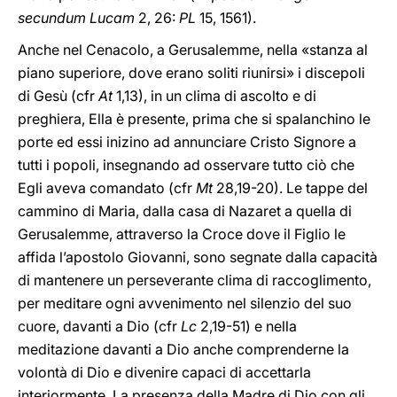
secundum Lucam
2, 26:
PL
15, 1561).
Anche nel Cenacolo, a Gerusalemme, nella «stanza al
piano superiore, dove erano soliti riunirsi» i discepoli
di Gesù (cfr
At
1,13), in un clima di ascolto e di
preghiera, Ella è presente, prima che si spalanchino le
porte ed essi inizino ad annunciare Cristo Signore a
tutti i popoli, insegnando ad osservare tutto ciò che
Egli aveva comandato (cfr
Mt
28,19-20). Le tappe del
cammino di Maria, dalla casa di Nazaret a quella di
Gerusalemme, attraverso la Croce dove il Figlio le
affida l’apostolo Giovanni, sono segnate dalla capacità
di mantenere un perseverante clima di raccoglimento,
per meditare ogni avvenimento nel silenzio del suo
cuore, davanti a Dio (cfr
Lc
2,19-51) e nella
meditazione davanti a Dio anche comprenderne la
volontà di Dio e divenire capaci di accettarla
interiormente. La presenza della Madre di Dio con gli