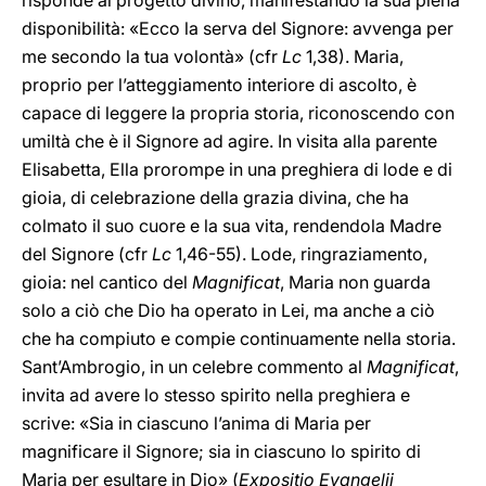
risponde al progetto divino, manifestando la sua piena
disponibilità: «Ecco la serva del Signore: avvenga per
me secondo la tua volontà» (cfr
Lc
1,38). Maria,
proprio per l’atteggiamento interiore di ascolto, è
capace di leggere la propria storia, riconoscendo con
umiltà che è il Signore ad agire. In visita alla parente
Elisabetta, Ella prorompe in una preghiera di lode e di
gioia, di celebrazione della grazia divina, che ha
colmato il suo cuore e la sua vita, rendendola Madre
del Signore (cfr
Lc
1,46-55). Lode, ringraziamento,
gioia: nel cantico del
Magnificat
, Maria non guarda
solo a ciò che Dio ha operato in Lei, ma anche a ciò
che ha compiuto e compie continuamente nella storia.
Sant’Ambrogio, in un celebre commento al
Magnificat
,
invita ad avere lo stesso spirito nella preghiera e
scrive: «Sia in ciascuno l’anima di Maria per
magnificare il Signore; sia in ciascuno lo spirito di
Maria per esultare in Dio» (
Expositio Evangelii