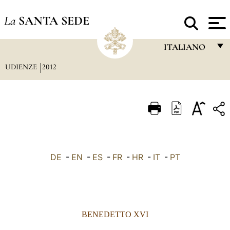
La
SANTA SEDE
ITALIANO
UDIENZE
2012
FRANÇAIS
ENGLISH
ITALIANO
PORTUGUÊS
ESPAÑOL
DE
-
EN
-
ES
-
FR
-
HR
-
IT
-
PT
DEUTSCH
POLSKI
العربيّة
BENEDETTO XVI
中文