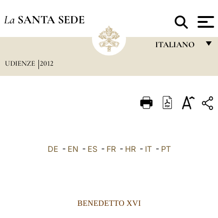
La
SANTA SEDE
ITALIANO
UDIENZE
2012
FRANÇAIS
ENGLISH
ITALIANO
PORTUGUÊS
ESPAÑOL
DE
-
EN
-
ES
-
FR
-
HR
-
IT
-
PT
DEUTSCH
POLSKI
العربيّة
BENEDETTO XVI
中文