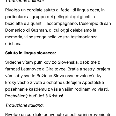
Traduzione italiana:
Rivolgo un cordiale saluto ai fedeli di lingua ceca, in
particolare al gruppo dei pellegrini qui giunti in
bicicletta e a quanti li accompagnano. L’esempio di san
Domenico di Guzman, di cui oggi celebriamo la
memoria, vi sostenga nella vostra testimonianza
cristiana.
Saluto in lingua slovacca:
Srdečne vítam pútnikov zo Slovenska, osobitne z
farností Letanovce a Giraltovce. Bratia a sestry, prajem
vám, aby svetlo Božieho Slova osvecovalo všetky
kroky vášho života a ochotne udeľujem Apoštolské
požehnanie každému z vás a vašim rodinám vo vlasti.
Pochválený buď Ježiš Kristus!
Traduzione italiana:
Rivolgo un cordiale benvenuto ai pellegrini provenienti