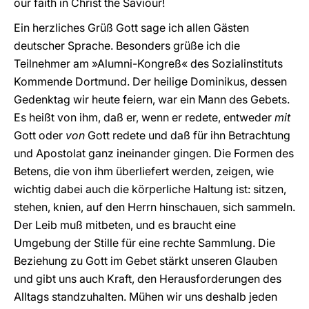
our faith in Christ the Saviour!
Ein herzliches Grüß Gott sage ich allen Gästen
deutscher Sprache. Besonders grüße ich die
Teilnehmer am »Alumni-Kongreß« des Sozialinstituts
Kommende Dortmund. Der heilige Dominikus, dessen
Gedenktag wir heute feiern, war ein Mann des Gebets.
Es heißt von ihm, daß er, wenn er redete, entweder
mit
Gott oder
von
Gott redete und daß für ihn Betrachtung
und Apostolat ganz ineinander gingen. Die Formen des
Betens, die von ihm überliefert werden, zeigen, wie
wichtig dabei auch die körperliche Haltung ist: sitzen,
stehen, knien, auf den Herrn hinschauen, sich sammeln.
Der Leib muß mitbeten, und es braucht eine
Umgebung der Stille für eine rechte Sammlung. Die
Beziehung zu Gott im Gebet stärkt unseren Glauben
und gibt uns auch Kraft, den Herausforderungen des
Alltags standzuhalten. Mühen wir uns deshalb jeden