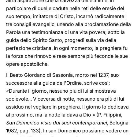
altra aspirazione che la salvezza delle anime, in
particolare di quelle cadute nelle reti delle eresie del
suo tempo; imitatore di Cristo, incarnò radicalmente i
tre consigli evangelici unendo alla proclamazione della
Parola una testimonianza di una vita povera; sotto la
guida dello Spirito Santo, progredì sulla via della
perfezione cristiana. In ogni momento, la preghiera fu
la forza che rinnovò e rese sempre più feconde le sue
opere apostoliche.
Il Beato Giordano di Sassonia, morto nel 1237, suo
successore alla guida dell'Ordine, scrive così:
«Durante il giorno, nessuno più di lui si mostrava
socievole... Viceversa di notte, nessuno era più di lui
assiduo nel vegliare in preghiera. Il giorno lo dedicava
al prossimo, ma la notte la dava a Dio » (P. Filippini,
San Domenico visto dai suoi contemporanei
, Bologna
1982, pag. 133). In san Domenico possiamo vedere un