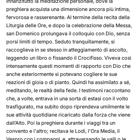
Innanzitutto la meditazione personale, dove la
preghiera acquista una dimensione ancora più intima,
fervorosa e rasserenante. Al termine della recita della
Liturgia delle Ore, e dopo la celebrazione della Messa,
san Domenico prolungava il colloquio con Dio, senza
porsi limiti di tempo. Seduto tranquillamente, si
raccoglieva in se stesso in atteggiamento di ascolto,
leggendo un libro o fissando il Crocifisso. Viveva così
intensamente questi momenti di rapporto con Dio che
anche esteriormente si potevano cogliere le sue
reazioni di gioia o di pianto. Quindi ha assimilato a sé,
meditando, le realtà della fede. I testimoni raccontano
che, a volte, entrava in una sorta di estasi con il volto
trasfigurato, ma subito dopo riprendeva umilmente le
sue attività quotidiane ricaricato dalla forza che viene
dall’Alto. Poi la preghiera durante i viaggi tra un
convento e l'altro; recitava le Lodi, l'Ora Media, il
Vespro con i compagni, e, attraversando le valli o le