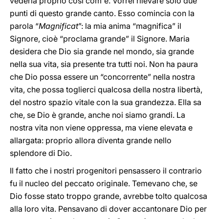
vederla proprio così com'è. Vorrei rilevare solo due
punti di questo grande canto. Esso comincia con la
parola “
Magnificat
”: la mia anima “magnifica” il
Signore, cioè “proclama grande” il Signore. Maria
desidera che Dio sia grande nel mondo, sia grande
nella sua vita, sia presente tra tutti noi. Non ha paura
che Dio possa essere un “concorrente” nella nostra
vita, che possa toglierci qualcosa della nostra libertà,
del nostro spazio vitale con la sua grandezza. Ella sa
che, se Dio è grande, anche noi siamo grandi. La
nostra vita non viene oppressa, ma viene elevata e
allargata: proprio allora diventa grande nello
splendore di Dio.
Il fatto che i nostri progenitori pensassero il contrario
fu il nucleo del peccato originale. Temevano che, se
Dio fosse stato troppo grande, avrebbe tolto qualcosa
alla loro vita. Pensavano di dover accantonare Dio per