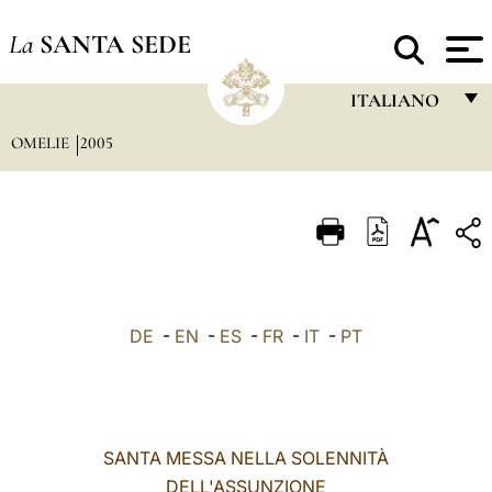
La
SANTA SEDE
ITALIANO
OMELIE
2005
FRANÇAIS
ENGLISH
ITALIANO
PORTUGUÊS
ESPAÑOL
DE
-
EN
-
ES
-
FR
-
IT
-
PT
DEUTSCH
POLSKI
العربيّة
SANTA MESSA NELLA SOLENNITÀ
DELL'ASSUNZIONE
中文