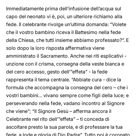
Immediatamente prima dell’infusione dell’acqua sul
capo del neonato vi è, poi, un ulteriore richiamo alla
fede. Il celebrante rivolge un’ultima domanda: “Volete
che il vostro bambino riceva il Battesimo nella fede
della Chiesa, che tutti insieme abbiamo professato?”. E
solo dopo la loro risposta affermativa viene
amministrato il Sacramento. Anche nei riti esplicativi -
unzione con il crisma, consegna della veste bianca e
del cero accesso, gesto dell’”effeta” - la fede
rappresenta il tema centrale. “Abbiate cura - dice la
formula che accompagna la consegna del cero – che i
vostri bambini… vivano sempre come figli della luce; e
perseverando nella fede, vadano incontro al Signore
che viene”; “Il Signore Gesù – afferma ancora il
Celebrante nel rito dell’”effeta” – ti conceda di
ascoltare presto la sua parola, e di professare la tua
fede, a lode e gloria di Dio Padre”. Tutto poi è coronato