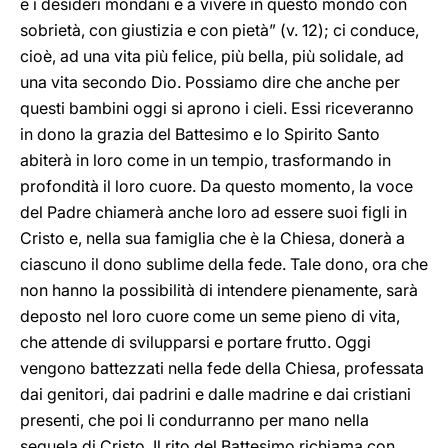
e i desideri mondani e a vivere in questo mondo con
sobrietà, con giustizia e con pietà” (v. 12); ci conduce,
cioè, ad una vita più felice, più bella, più solidale, ad
una vita secondo Dio. Possiamo dire che anche per
questi bambini oggi si aprono i cieli. Essi riceveranno
in dono la grazia del Battesimo e lo Spirito Santo
abiterà in loro come in un tempio, trasformando in
profondità il loro cuore. Da questo momento, la voce
del Padre chiamerà anche loro ad essere suoi figli in
Cristo e, nella sua famiglia che è la Chiesa, donerà a
ciascuno il dono sublime della fede. Tale dono, ora che
non hanno la possibilità di intendere pienamente, sarà
deposto nel loro cuore come un seme pieno di vita,
che attende di svilupparsi e portare frutto. Oggi
vengono battezzati nella fede della Chiesa, professata
dai genitori, dai padrini e dalle madrine e dai cristiani
presenti, che poi li condurranno per mano nella
sequela di Cristo. Il rito del Battesimo richiama con