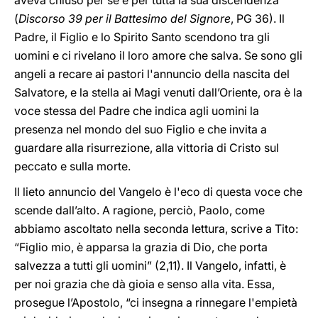
aveva chiuso per sé e per tutta la sua discendenza”
(
Discorso 39 per il Battesimo del Signore
, PG 36). Il
Padre, il Figlio e lo Spirito Santo scendono tra gli
uomini e ci rivelano il loro amore che salva. Se sono gli
angeli a recare ai pastori l'annuncio della nascita del
Salvatore, e la stella ai Magi venuti dall’Oriente, ora è la
voce stessa del Padre che indica agli uomini la
presenza nel mondo del suo Figlio e che invita a
guardare alla risurrezione, alla vittoria di Cristo sul
peccato e sulla morte.
Il lieto annuncio del Vangelo è l'eco di questa voce che
scende dall’alto. A ragione, perciò, Paolo, come
abbiamo ascoltato nella seconda lettura, scrive a Tito:
“Figlio mio, è apparsa la grazia di Dio, che porta
salvezza a tutti gli uomini” (2,11). Il Vangelo, infatti, è
per noi grazia che dà gioia e senso alla vita. Essa,
prosegue l’Apostolo, “ci insegna a rinnegare l'empietà