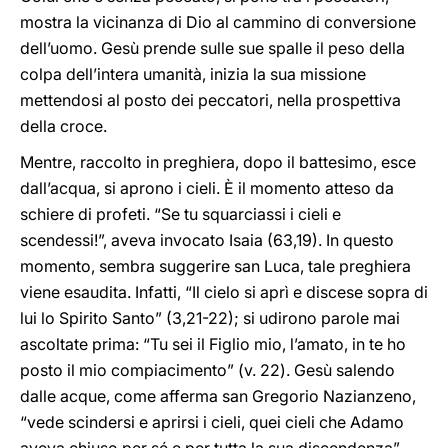
mostra la vicinanza di Dio al cammino di conversione
dell’uomo. Gesù prende sulle sue spalle il peso della
colpa dell’intera umanità, inizia la sua missione
mettendosi al posto dei peccatori, nella prospettiva
della croce.
Mentre, raccolto in preghiera, dopo il battesimo, esce
dall’acqua, si aprono i cieli. È il momento atteso da
schiere di profeti. “Se tu squarciassi i cieli e
scendessi!”, aveva invocato Isaia (63,19). In questo
momento, sembra suggerire san Luca, tale preghiera
viene esaudita. Infatti, “Il cielo si aprì e discese sopra di
lui lo Spirito Santo” (3,21-22); si udirono parole mai
ascoltate prima: “Tu sei il Figlio mio, l’amato, in te ho
posto il mio compiacimento” (v. 22). Gesù salendo
dalle acque, come afferma san Gregorio Nazianzeno,
“vede scindersi e aprirsi i cieli, quei cieli che Adamo