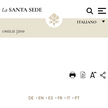
La
SANTA SEDE
ITALIANO
OMELIE
2010
FRANÇAIS
ENGLISH
ITALIANO
PORTUGUÊS
ESPAÑOL
DEUTSCH
POLSKI
العربيّة
DE
-
EN
-
ES
-
FR
-
IT
-
PT
中文