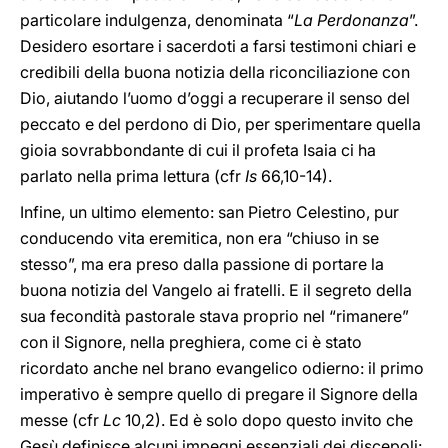
particolare indulgenza, denominata “
La Perdonanza
”.
Desidero esortare i sacerdoti a farsi testimoni chiari e
credibili della buona notizia della riconciliazione con
Dio, aiutando l’uomo d’oggi a recuperare il senso del
peccato e del perdono di Dio, per sperimentare quella
gioia sovrabbondante di cui il profeta Isaia ci ha
parlato nella prima lettura (cfr
Is
66,10-14).
Infine, un ultimo elemento: san Pietro Celestino, pur
conducendo vita eremitica, non era “chiuso in se
stesso”, ma era preso dalla passione di portare la
buona notizia del Vangelo ai fratelli. E il segreto della
sua fecondità pastorale stava proprio nel “rimanere”
con il Signore, nella preghiera, come ci è stato
ricordato anche nel brano evangelico odierno: il primo
imperativo è sempre quello di pregare il Signore della
messe (cfr
Lc
10,2). Ed è solo dopo questo invito che
Gesù definisce alcuni impegni essenziali dei discepoli: