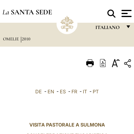
La
SANTA SEDE
ITALIANO
OMELIE
2010
FRANÇAIS
ENGLISH
ITALIANO
PORTUGUÊS
ESPAÑOL
DE
-
EN
-
ES
-
FR
-
IT
-
PT
DEUTSCH
POLSKI
العربيّة
VISITA PASTORALE A SULMONA
中文