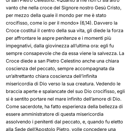
di san Pietro Celestino: «Quanto a me non ci sia altro
vanto che nella croce del Signore nostro Gesù Cristo,
per mezzo della quale il mondo per me è stato
crocifisso, come io per il mondo» (6,14). Davvero la
Croce costituì il centro della sua vita, gli diede la forza
per affrontare le aspre penitenze e i momenti più
impegnativi, dalla giovinezza all’ultima ora: egli fu
sempre consapevole che da essa viene la salvezza. La
Croce diede a san Pietro Celestino anche una chiara
coscienza del peccato, sempre accompagnata da
un’altrettanto chiara coscienza dell’infinita
misericordia di Dio verso la sua creatura. Vedendo le
braccia aperte e spalancate del suo Dio crocifisso, egli
si è sentito portare nel mare infinito dell’amore di Dio.
Come sacerdote, ha fatto esperienza della bellezza di
essere amministratore di questa misericordia
assolvendo i penitenti dal peccato, e, quando fu eletto
alla Sede dell’Apostolo Pietro, volle concedere una