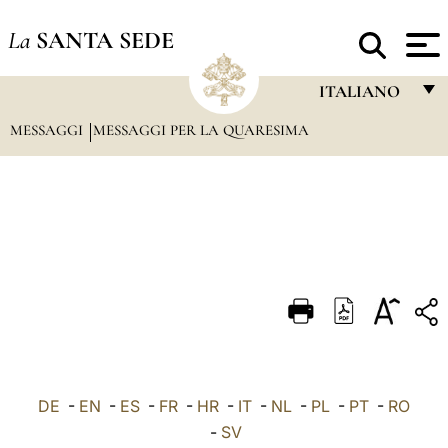
La
SANTA SEDE
ITALIANO
MESSAGGI
MESSAGGI PER LA QUARESIMA
FRANÇAIS
ENGLISH
ITALIANO
PORTUGUÊS
ESPAÑOL
DEUTSCH
POLSKI
العربيّة
DE
-
EN
-
ES
-
FR
-
HR
-
IT
-
NL
-
PL
-
PT
-
RO
-
SV
中文