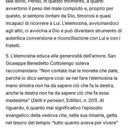
tale dono. Penso, in questo momento, a quanti
avvertono il peso del male compiuto e, proprio per
questo, si sentono lontani da Dio, timorosi e quasi
incapaci di ricorrere a Lui. L’elemosina, avvicinandoci
agli altri, ci avvicina a Dio e può diventare strumento di
autentica conversione e riconciliazione con Lui e con i
fratelli.
5. L’elemosina educa alla generosità dell’amore. San
Giuseppe Benedetto Cottolengo soleva
raccomandare: “Non contate mai le monete che date,
perché io dico sempre così: se nel fare l’elemosina la
mano sinistra non ha da sapere ciò che fa la destra,
anche la destra non ha da sapere ciò che fa essa
medesima” (
Detti
e pensieri
, Edilibri, n. 201). Al
riguardo, è quanto mai significativo l’episodio
evangelico della vedova che, nella sua miseria, getta
nel tesoro del tempio “tutto quanto aveva per vivere”