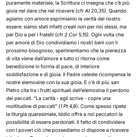
puramente materiale, la Scrittura ci insegna che c’è più
gioia nel dare che nel ricevere (cfr
At
20,35). Quando
agiamo con amore esprimiamo la verità del nostro
essere: siamo stati infatti creati non per noi stessi, ma
per Dio e per i fratelli (cfr
2 Cor
5,15). Ogni volta che
per amore di Dio condividiamo i nostri beni con il
prossimo bisognoso, sperimentiamo che la pienezza
di vita viene dall’amore e tutto ci ritorna come
benedizione in forma di pace, di interiore
soddisfazione e di gioia. Il Padre celeste ricompensa le
nostre elemosine con la sua gioia. E c’è di più: san
Pietro cita tra i frutti spirituali dell’elemosina il perdono
dei peccati. “La carità - egli scrive - copre una
moltitudine di peccati” (
1 Pt
4,8). Come spesso ripete
la liturgia quaresimale, Iddio offre a noi peccatori la
possibilità di essere perdonati. Il fatto di condividere
con i poveri ciò che possediamo ci dispone a ricevere