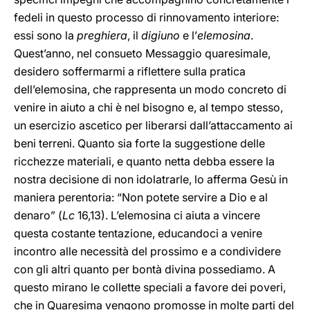
fedeli in questo processo di rinnovamento interiore:
essi sono la
preghiera
, il
digiuno
e l’
elemosina
.
Quest’anno, nel consueto Messaggio quaresimale,
desidero soffermarmi a riflettere sulla pratica
dell’elemosina, che rappresenta un modo concreto di
venire in aiuto a chi è nel bisogno e, al tempo stesso,
un esercizio ascetico per liberarsi dall’attaccamento ai
beni terreni. Quanto sia forte la suggestione delle
ricchezze materiali, e quanto netta debba essere la
nostra decisione di non idolatrarle, lo afferma Gesù in
maniera perentoria: “Non potete servire a Dio e al
denaro” (
Lc
16,13). L’elemosina ci aiuta a vincere
questa costante tentazione, educandoci a venire
incontro alle necessità del prossimo e a condividere
con gli altri quanto per bontà divina possediamo. A
questo mirano le collette speciali a favore dei poveri,
che in Quaresima vengono promosse in molte parti del