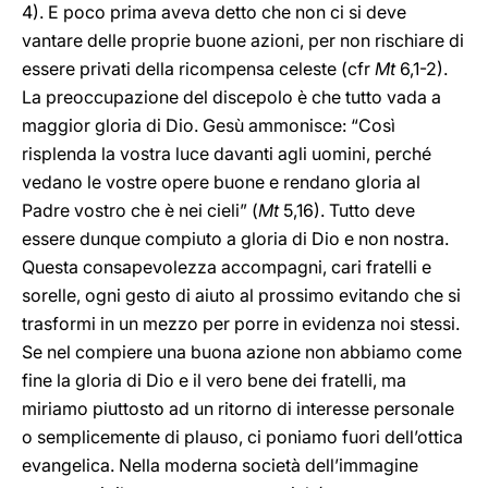
4). E poco prima aveva detto che non ci si deve
vantare delle proprie buone azioni, per non rischiare di
essere privati della ricompensa celeste (cfr
Mt
6,1-2).
La preoccupazione del discepolo è che tutto vada a
maggior gloria di Dio. Gesù ammonisce: “Così
risplenda la vostra luce davanti agli uomini, perché
vedano le vostre opere buone e rendano gloria al
Padre vostro che è nei cieli” (
Mt
5,16). Tutto deve
essere dunque compiuto a gloria di Dio e non nostra.
Questa consapevolezza accompagni, cari fratelli e
sorelle, ogni gesto di aiuto al prossimo evitando che si
trasformi in un mezzo per porre in evidenza noi stessi.
Se nel compiere una buona azione non abbiamo come
fine la gloria di Dio e il vero bene dei fratelli, ma
miriamo piuttosto ad un ritorno di interesse personale
o semplicemente di plauso, ci poniamo fuori dell’ottica
evangelica. Nella moderna società dell’immagine