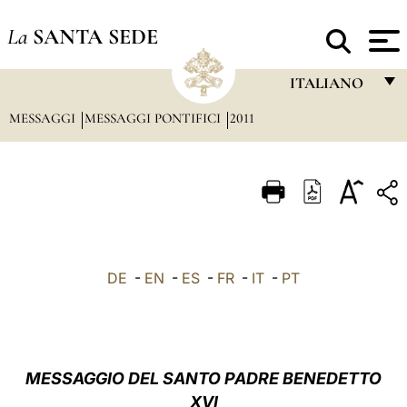
La
SANTA SEDE
ITALIANO
MESSAGGI
MESSAGGI PONTIFICI
2011
FRANÇAIS
ENGLISH
ITALIANO
PORTUGUÊS
ESPAÑOL
DE
-
EN
-
ES
-
FR
-
IT
-
PT
DEUTSCH
POLSKI
العربيّة
MESSAGGIO DEL SANTO PADRE BENEDETTO
XVI
中文