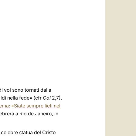
العربيّة
中文
LATINE
di voi sono tornati dalla
ldi nella fede» (cfr
Col
2,7).
tema: «Siate sempre lieti nel
ebrerà a Rio de Janeiro, in
celebre statua del Cristo