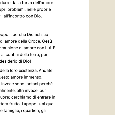
ndurre dalla forza dell’amore
pri problemi, nelle proprie
li all’incontro con Dio.
 popoli, perché Dio nel suo
o di amore della Croce, Gesù
comunione di amore con Lui. E
i confini della terra, per
desiderio di Dio!
 della loro esistenza. Andate!
 questo amore immenso,
ri invece sono lontani perché
lmente, altri invece, pur
cuore; cerchiamo di entrare in
erà frutto. I «popoli» ai quali
 famiglie, i quartieri, gli