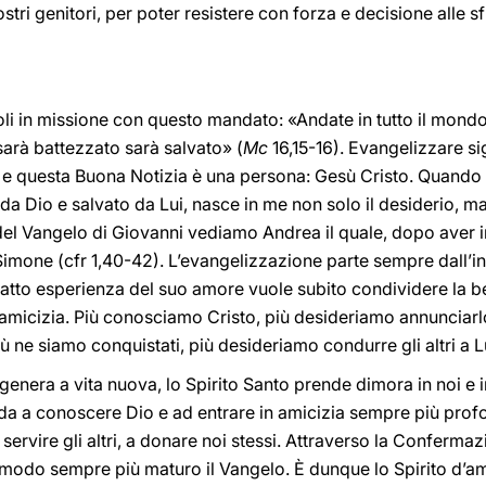
tri genitori, per poter resistere con forza e decisione alle sf
oli in missione con questo mandato: «Andate in tutto il mond
sarà battezzato sarà salvato» (
Mc
16,15-16). Evangelizzare sig
 e questa Buona Notizia è una persona: Gesù Cristo. Quando
a Dio e salvato da Lui, nasce in me non solo il desiderio, ma 
o del Vangelo di Giovanni vediamo Andrea il quale, dopo aver i
Simone (cfr 1,40-42). L’evangelizzazione parte sempre dall’i
a fatto esperienza del suo amore vuole subito condividere la b
amicizia. Più conosciamo Cristo, più desideriamo annunciarlo
ù ne siamo conquistati, più desideriamo condurre gli altri a L
 genera a vita nuova, lo Spirito Santo prende dimora in noi e 
ida a conoscere Dio e ad entrare in amicizia sempre più profo
 servire gli altri, a donare noi stessi. Attraverso la Confermazi
 modo sempre più maturo il Vangelo. È dunque lo Spirito d’am