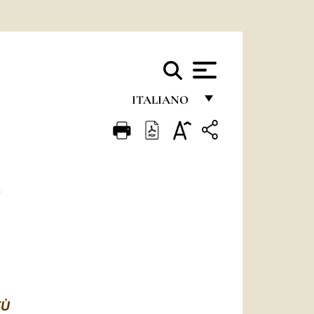
ITALIANO
FRANÇAIS
ENGLISH
ITALIANO
Q
PORTUGUÊS
ESPAÑOL
DEUTSCH
POLSKI
TÙ