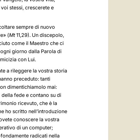
 voi stessi, crescerete e
scoltare sempre di nuovo
re» (
Mt
11,29). Un discepolo,
ciuto come il Maestro che ci
 ogni giorno dalla Parola di
amicizia con Lui.
te a rileggere la vostra storia
hanno preceduto: tanti
Non dimentichiamolo mai:
della fede e contano su di
rimonio ricevuto, che è la
e ho scritto nell’introduzione
dovete conoscere la vostra
perativo di un computer;
ofondamente radicati nella