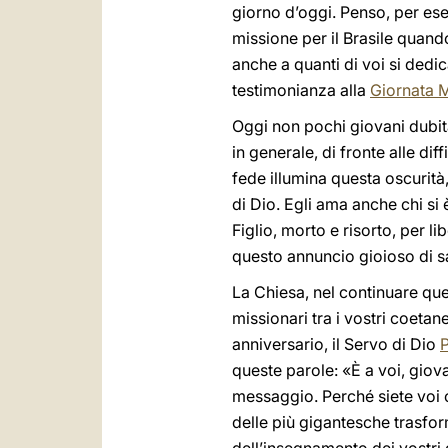
giorno d’oggi. Penso, per ese
missione per il Brasile qua
anche a quanti di voi si ded
testimonianza alla
Giornata 
Oggi non pochi giovani dubit
in generale, di fronte alle d
fede illumina questa oscurità
di Dio. Egli ama anche chi si 
Figlio, morto e risorto, per li
questo annuncio gioioso di sa
La Chiesa, nel continuare que
missionari tra i vostri coetane
anniversario, il Servo di Dio
P
queste parole: «È a voi, giov
messaggio. Perché siete voi c
delle più gigantesche trasfor