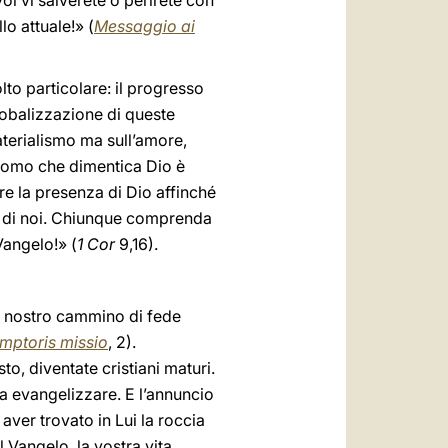
oi vi salverete o perirete con
o attuale!» (
Messaggio ai
lto particolare: il progresso
globalizzazione di queste
aterialismo ma sull’amore,
L’uomo che dimentica Dio è
re la presenza di Dio affinché
no di noi. Chiunque comprenda
Vangelo!» (
1 Cor
9,16).
il nostro cammino di fede
mptoris missio
, 2).
o, diventate cristiani maturi.
a evangelizzare. E l’annuncio
aver trovato in Lui la roccia
l Vangelo, la vostra vita,