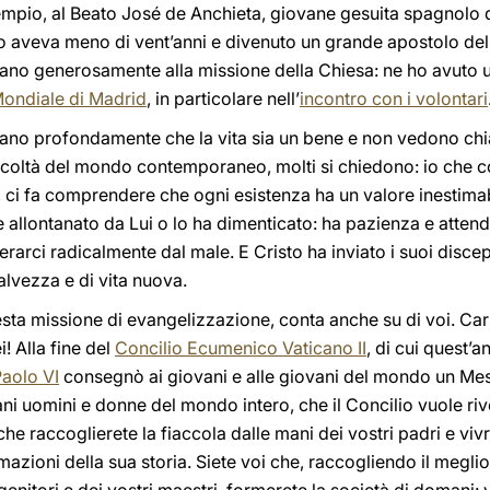
mpio, al Beato José de Anchieta, giovane gesuita spagnolo de
ndo aveva meno di vent’anni e divenuto un grande apostolo 
icano generosamente alla missione della Chiesa: ne ho avuto
Mondiale di Madrid
, in particolare nell’
incontro con i volontari
ano profondamente che la vita sia un bene e non vedono chi
ifficoltà del mondo contemporaneo, molti si chiedono: io che 
, ci fa comprendere che ogni esistenza ha un valore inestimab
è allontanato da Lui o lo ha dimenticato: ha pazienza e attend
berarci radicalmente dal male. E Cristo ha inviato i suoi discepo
lvezza e di vita nuova.
sta missione di evangelizzazione, conta anche su di voi. Cari 
i! Alla fine del
Concilio Ecumenico Vaticano II
, di cui quest’
aolo VI
consegnò ai giovani e alle giovani del mondo un Mes
ani uomini e donne del mondo intero, che il Concilio vuole riv
he raccoglierete la fiaccola dalle mani dei vostri padri e v
mazioni della sua storia. Siete voi che, raccogliendo il megli