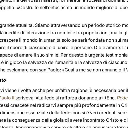
enitori e dei vostri maestri, formerete la società di domani: v
pello: «Costruite nell’entusiasmo un mondo migliore di quell
i grande attualità. Stiamo attraversando un periodo storico mo
ità inedite di interazione tra uomini e tra popolazioni, ma la 
à crescere il mondo in umanità solo se sarà fondata non sul m
are il cuore di ciascuno e di unire le persone. Dio è amore. 
pace di amare il suo simile. Per questo è urgente testimonia
è in gioco la salvezza dell’umanità e la salvezza di ciascu
che esclamare con san Paolo: «Guai a me se non annuncio il 
sto
i viene rivolta anche per un’altra ragione: è necessaria per 
aolo II
scriveva: «La fede si rafforza donandola» (Enc.
Rede
essi crescete nel radicarvi sempre più profondamente in Crist
imensione essenziale della fede: non si è veri credenti senz
e la conseguenza della gioia di avere incontrato Cristo e di 
istenza. Impegnandovi a servire gli altri e ad annunciare loro i