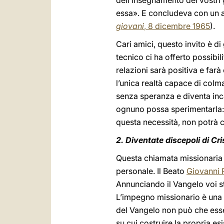
dell’insegnamento dei vostri g
essa». E concludeva con un ap
giovani
, 8 dicembre 1965
).
Cari amici, questo invito è d
tecnico ci ha offerto possibil
relazioni sarà positiva e far
l’unica realtà capace di colm
senza speranza e diventa inca
ognuno possa sperimentarla: 
questa necessità, non potrà 
2. Diventate discepoli di Cri
Questa chiamata missionaria v
personale. Il Beato
Giovanni P
Annunciando il Vangelo voi st
L’impegno missionario è una d
del Vangelo non può che esser
su cui costruire la propria es