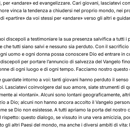
i, per «andare» ed evangelizzare. Cari giovani, lasciatevi co
more vinca la tendenza a chiudersi nel proprio mondo, nei pro
di «partire» da voi stessi per «andare» verso gli altri e guidar
oi discepoli a testimoniare la sua presenza salvifica a tutti i
he tutti siano salvi e nessuno sia perduto. Con il sacrifici
 ogni uomo e ogni donna possa conoscere Dio ed entrare in 
discepoli per portare l’annuncio di salvezza del Vangelo fino a
donne di ogni luogo e di ogni tempo. Facciamo nostro questo 
e guardate intorno a voi: tanti giovani hanno perduto il senso
oi. Lasciatevi coinvolgere dal suo amore, siate strumenti di
lmente ai «lontani». Alcuni sono lontani geograficamente, alt
azio a Dio; alcuni non hanno ancora accolto il Vangelo persona
e se Dio non esistesse. A tutti apriamo la porta del nostro 
l rispetto: questo dialogo, se vissuto in una vera amicizia, port
 gli altri Paesi del mondo, ma anche i diversi ambiti di vita: le