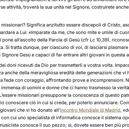
 attività, troverà la sua unità nel Signore, costruirete anche
missionari? Significa anzitutto essere discepoli di Cristo, a
a guardare a Lui: «Imparate da me, che sono mite e umile di cuo
si pone all’ascolto della Parola di Gesù (cfr
Lc
10,39), riconos
ta. Si tratta dunque, per ciascuno di voi, di lasciarsi plasmare
 Signore Gesù e capaci di far entrare altri giovani in questa 
ei doni ricevuti da Dio per trasmetterli a vostra volta. Impara
a anche della meravigliosa eredità delle generazioni che vi 
la fede con coraggio, affrontando prove e incomprensioni. 
 immensa di uomini e donne che ci hanno trasmesso la verità 
o. L’essere missionari presuppone la conoscenza di questo pat
io conoscere ciò in cui si crede, per poterlo annunciare. Com
 giovani che vi ho donato all’
Incontro Mondiale di Madrid
, «
 con cui uno specialista di informatica conosce il sistema o
sicista conosce il suo pezzo; sì, dovete essere ben più pr