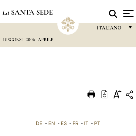
La
SANTA SEDE
ITALIANO
DISCORSI
2006
APRILE
FRANÇAIS
ENGLISH
ITALIANO
PORTUGUÊS
ESPAÑOL
DEUTSCH
POLSKI
العربيّة
DE
-
EN
-
ES
-
FR
-
IT
-
PT
中文