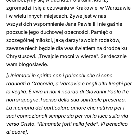
zgromadzili się a czuwaniu w Krakowie, w Warszawie
i w wielu innych miejscach. Żywe jest w nas
wszystkich wspomnienie Jana Pawła II i nie gaśnie
poczucie jego duchowej obecności. Pamięć o
szczególnej miłości, jaką darzył swoich rodaków,
zawsze niech będzie dla was światłem na drodze ku
Chrystusowi. „Trwajcie mocni w wierze". Serdecznie
wam błogosławię.
[Uniamoci in spirito con i polacchi che si sono
radunati a Cracovia, a Varsavia e negli altri luoghi per
la veglia. È vivo in noi il ricordo di Giovanni Paolo II e
non si spegne il senso della sua spirituale presenza.
La memoria del particolare amore che nutriva per i
suoi connazionali sempre sia per voi la luce sulla via
verso Cristo. "Rimanete forti nella fede". Vi benedico
di cuore].