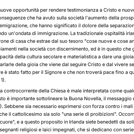
 nuove opportunità per rendere testimonianza a Cristo e nuove
conseguenze che ha avuto sulla società l'aumento della prosper
 emigrazione, che hanno significato il dolore della separazion
do un'ondata di immigrazione. La tradizionale ospitalità irla
one di casa che estrae dal suo tesoro "cose nuove e cose an
amenti nella società con discernimento, ed è in questo che
apacità della cultura secolare e materialistica a dare una gio
parlarle della gioia che viene dal seguire Cristo e dal vivere
e è stato fatto per il Signore e che non troverà pace fino a q
 1).
a controcorrente della Chiesa è male interpretata come qualc
esto è importante sottolineare la Buona Novella, il messaggio
0). Sebbene sia necessario esprimersi con forza contro i mali
e il cattolicesimo sia solo "una serie di proibizioni". Occor
uore", e a questo proposito in Irlanda siete benedetti da soli
nsegnanti religiosi e laici impegnati, che si dedicano con seri