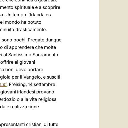
amento spirituale e a scoprire
sa. Un tempo l'Irlanda era
del mondo ha potuto
iminuito drasticamente.
ai sono pochi! Pregate dunque
to di apprendere che molte
nzi al Santissimo Sacramento.
offrire ai giovani
ocazioni deve portare
gioia per il Vangelo, e susciti
enti
, Freising, 14 settembre
 giovani irlandesi provano
erdozio o alla vita religiosa
nda e realizzazione
resentanti cristiani di tutte