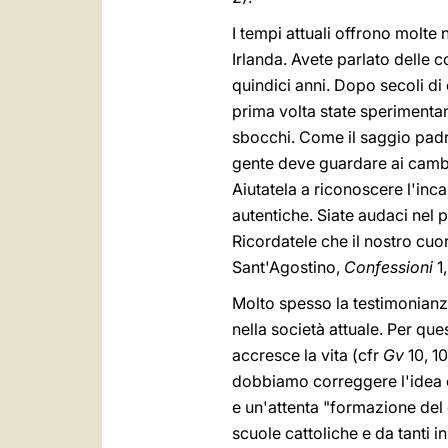
I tempi attuali offrono molte
Irlanda. Avete parlato delle 
quindici anni. Dopo secoli di
prima volta state sperimentan
sbocchi. Come il saggio padr
gente deve guardare ai cambi
Aiutatela a riconoscere l'inc
autentiche. Siate audaci nel 
Ricordatele che il nostro cuor
Sant'Agostino,
Confessioni
1,
Molto spesso la testimonianz
nella società attuale. Per qu
accresce la vita (cfr
Gv
10, 1
dobbiamo correggere l'idea ch
e un'attenta "formazione del c
scuole cattoliche e da tanti i