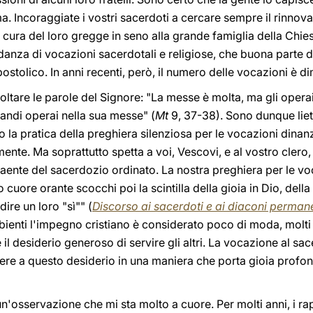
ma. Incoraggiate i vostri sacerdoti a cercare sempre il rinnov
i cura del loro gregge in seno alla grande famiglia della Chie
anza di vocazioni sacerdotali e religiose, che buona parte 
ostolico. In anni recenti, però, il numero delle vocazioni è d
coltare le parole del Signore: "La messe è molta, ma gli oper
andi operai nella sua messe" (
Mt
9, 37-38). Sono dunque lie
 la pratica della preghiera silenziosa per le vocazioni dina
nte. Ma soprattutto spetta a voi, Vescovi, e al vostro clero, 
raente del sacerdozio ordinato. La nostra preghiera per le v
 cuore orante scocchi poi la scintilla della gioia in Dio, della 
 dire un loro "sì"" (
Discorso ai sacerdoti e ai diaconi perman
bienti l'impegno cristiano è considerato poco di moda, molti
 il desiderio generoso di servire gli altri. La vocazione al sac
dere a questo desiderio in una maniera che porta gioia profo
'osservazione che mi sta molto a cuore. Per molti anni, i rapp