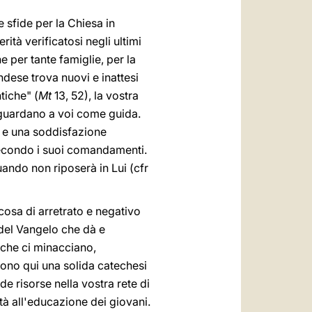
 sfide per la Chiesa in
ità verificatosi negli ultimi
e per tante famiglie, per la
ndese trova nuovi e inattesi
tiche" (
Mt
13, 52), la vostra
 guardano a voi come guida.
ia e una soddisfazione
 secondo i suoi comandamenti.
uando non riposerà in Lui (cfr
osa di arretrato e negativo
 del Vangelo che dà e
 che ci minacciano,
rono qui una solida catechesi
de risorse nella vostra rete di
età all'educazione dei giovani.