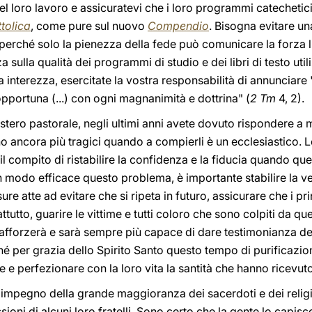
el loro lavoro e assicuratevi che i loro programmi catechetici
tolica
, come pure sul nuovo
Compendio
. Bisogna evitare un
perché solo la pienezza della fede può comunicare la forza l
a sulla qualità dei programmi di studio e dei libri di testo uti
 interezza, esercitate la vostra responsabilità di annunciare "l
portuna (...) con ogni magnanimità e dottrina" (
2 Tm
4, 2).
stero pastorale, negli ultimi anni avete dovuto rispondere a m
o ancora più tragici quando a compierli è un ecclesiastico. Le 
l compito di ristabilire la confidenza e la fiducia quando ques
in modo efficace questo problema, è importante stabilire la ve
ure atte ad evitare che si ripeta in futuro, assicurare che i pr
tutto, guarire le vittime e tutti coloro che sono colpiti da que
rafforzerà e sarà sempre più capace di dare testimonianza del
hé per grazia dello Spirito Santo questo tempo di purificazio
e e perfezionare con la loro vita la santità che hanno ricevuto
o impegno della grande maggioranza dei sacerdoti e dei relig
sioni di alcuni loro fratelli. Sono certo che la gente lo capi