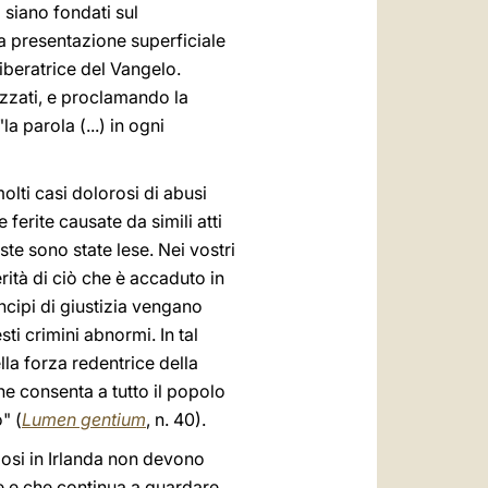
 siano fondati sul
a presentazione superficiale
iberatrice del Vangelo.
lizzati, e proclamando la
a parola (...) in ogni
olti casi dolorosi di abusi
ferite causate da simili atti
te sono state lese. Nei vostri
rità di ciò che è accaduto in
incipi di giustizia vengano
sti crimini abnormi. In tal
la forza redentrice della
ne consenta a tutto il popolo
" (
Lumen gentium
, n. 40).
iosi in Irlanda non devono
sce e che continua a guardare