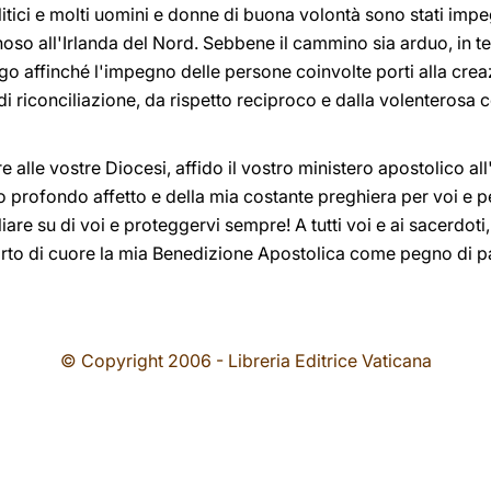
litici e molti uomini e donne di buona volontà sono stati impe
noso all'Irlanda del Nord. Sebbene il cammino sia arduo, in te
go affinché l'impegno delle persone coinvolte porti alla crea
 di riconciliazione, da rispetto reciproco e dalla volenterosa 
 alle vostre Diocesi, affido il vostro ministero apostolico all'i
io profondo affetto e della mia costante preghiera per voi e p
e su di voi e proteggervi sempre! A tutti voi e ai sacerdoti, ai
arto di cuore la mia Benedizione Apostolica come pegno di p
© Copyright 2006 - Libreria Editrice Vaticana