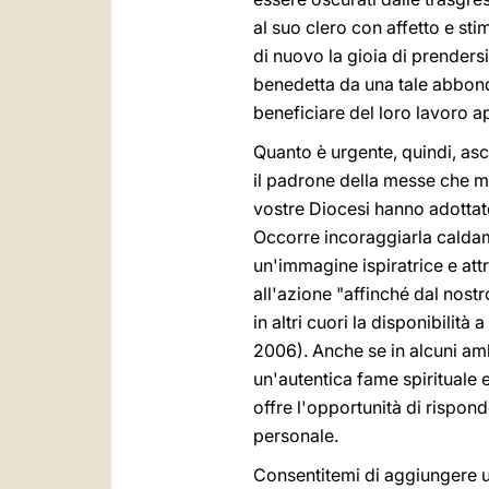
al suo clero con affetto e sti
di nuovo la gioia di prenders
benedetta da una tale abbond
beneficiare del loro lavoro ap
Quanto è urgente, quindi, as
il padrone della messe che m
vostre Diocesi hanno adottato
Occorre incoraggiarla caldame
un'immagine ispiratrice e att
all'azione "affinché dal nostro
in altri cuori la disponibilità a
2006). Anche se in alcuni am
un'autentica fame spirituale e
offre l'opportunità di rispon
personale.
Consentitemi di aggiungere un