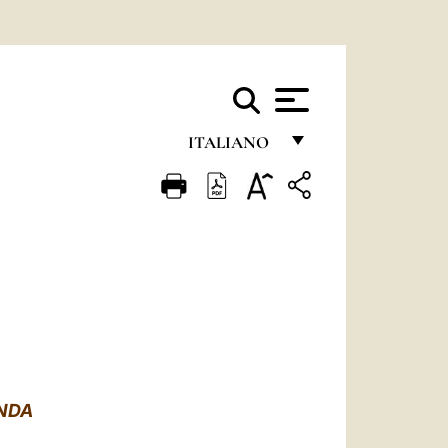
ITALIANO
FRANÇAIS
ENGLISH
ITALIANO
PORTUGUÊS
ESPAÑOL
DEUTSCH
ANDA
POLSKI