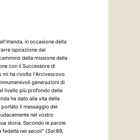
العربيّة
中文
LATINE
ll'Irlanda, in occasione della
rarre ispirazione dal
l cammino della missione della
one con il Successore di
 mi ha rivolto l'Arcivescovo
 innumerevoli generazioni di
al livello più profondo della
anda ha dato alla vita della
o portato il messaggio del
 audacemente nel vostro
sua storia. Secondo le parole
fedeltà nei secoli" (
Sal
89,