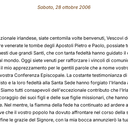
Sabato, 28 ottobre 2006
izionale irlandese, siate centomila volte benvenuti, Vescovi de
re venerate le tombe degli Apostoli Pietro e Paolo, possiate t
uesti due grandi Santi, che con tanta fedeltà hanno guidato i
l mondo. Oggi siete venuti per rafforzare i vincoli di comuni
il mio apprezzamento per le gentili parole che a nome vostro
 vostra Conferenza Episcopale. La costante testimonianza di
isto e la loro fedeltà alla Santa Sede hanno forgiato l'Irlanda 
. Siamo tutti consapevoli dell'eccezionale contributo che l'Irl
coraggio dei suoi figli e delle sue figlie missionari, che hann
te. Nel mentre, la fiamma della fede ha continuato ad ardere
ove che il vostro popolo ha dovuto affrontare nel corso della 
fine le grazie del Signore, con la mia bocca annunzierò la tua 