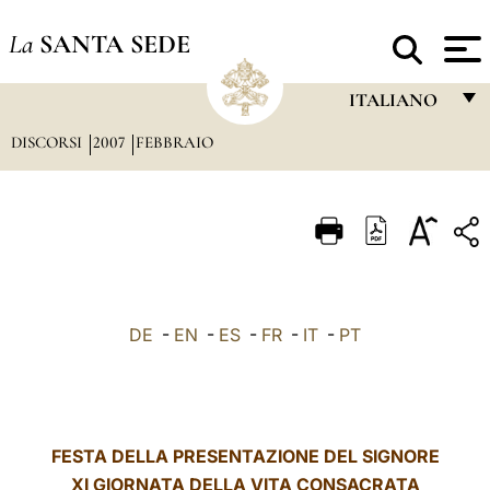
La
SANTA SEDE
ITALIANO
DISCORSI
2007
FEBBRAIO
FRANÇAIS
ENGLISH
ITALIANO
PORTUGUÊS
ESPAÑOL
DE
-
EN
-
ES
-
FR
-
IT
-
PT
DEUTSCH
POLSKI
العربيّة
FESTA DELLA PRESENTAZIONE DEL SIGNORE
XI GIORNATA DELLA VITA CONSACRATA
中文