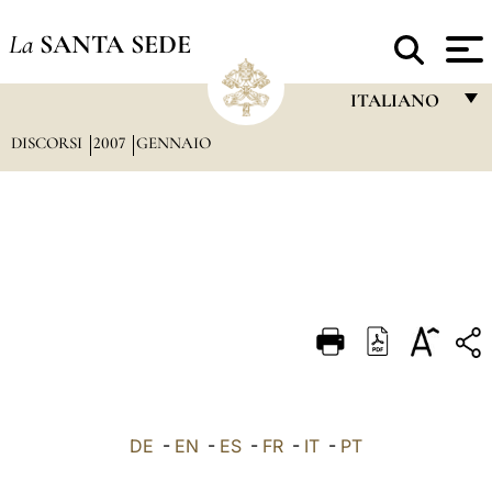
La
SANTA SEDE
ITALIANO
DISCORSI
2007
GENNAIO
FRANÇAIS
ENGLISH
ITALIANO
PORTUGUÊS
ESPAÑOL
DEUTSCH
POLSKI
العربيّة
DE
-
EN
-
ES
-
FR
-
IT
-
PT
中文