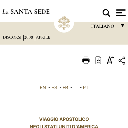
La
SANTA SEDE
ITALIANO
DISCORSI
2008
APRILE
FRANÇAIS
ENGLISH
ITALIANO
PORTUGUÊS
ESPAÑOL
EN
-
ES
-
FR
-
IT
-
PT
DEUTSCH
POLSKI
العربيّة
VIAGGIO APOSTOLICO
NEGLI STATI UNITI D'AMERICA
中文