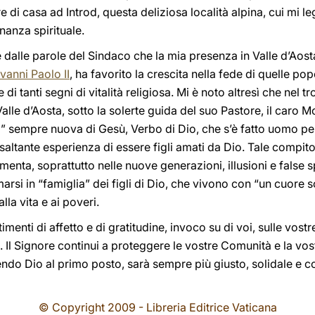
e di casa ad Introd, questa deliziosa località alpina, cui mi leg
nanza spirituale.
dalle parole del Sindaco che la mia presenza in Valle d’Aosta
vanni Paolo II
, ha favorito la crescita nella fede di quelle po
e di tanti segni di vitalità religiosa. Mi è noto altresì che nel 
 Valle d’Aosta, sotto la solerte guida del suo Pastore, il caro
a” sempre nuova di Gesù, Verbo di Dio, che s’è fatto uomo per 
l’esaltante esperienza di essere figli amati da Dio. Tale compi
imenta, soprattutto nelle nuove generazioni, illusioni e false 
rsi in “famiglia” dei figli di Dio, che vivono con “un cuore s
lla vita e ai poveri.
imenti di affetto e di gratitudine, invoco su di voi, sulle vostre
 Il Signore continui a proteggere le vostre Comunità e la vost
endo Dio al primo posto, sarà sempre più giusto, solidale e 
© Copyright 2009 - Libreria Editrice Vaticana