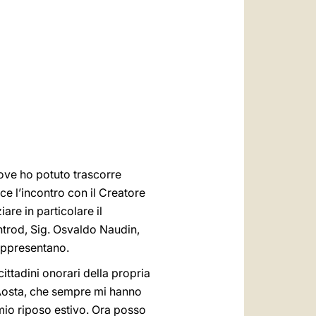
العربيّة
中文
LATINE
dove ho potuto trascorre
ce l’incontro con il Creatore
are in particolare il
ntrod, Sig. Osvaldo Naudin,
rappresentano.
ittadini onorari della propria
d’Aosta, che sempre mi hanno
 mio riposo estivo. Ora posso