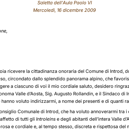
Saletta dell'Aula Paolo VI
Mercoledì
, 16 dicembre 200
9
one,
oia ricevere la cittadinanza onoraria del Comune di Introd, 
poso, circondato dallo splendido panorama alpino, che favoris
lgere a ciascuno di voi il mio cordiale saluto, desidero ringrazi
noma Valle d’Aosta, Sig. Augusto Rollandin, e il Sindaco di I
e hanno voluto indirizzarmi, a nome dei presenti e di quanti 
nsiglio Comunale di Introd, che ha voluto annoverarmi tra i c
fetto di tutti gli
Introleins
e degli abitanti dell’intera Valle 
rosa e cordiale e, al tempo stesso, discreta e rispettosa del