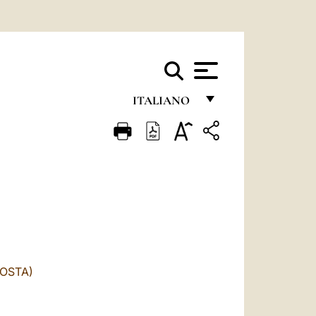
ITALIANO
FRANÇAIS
ENGLISH
ITALIANO
PORTUGUÊS
ESPAÑOL
DEUTSCH
OSTA)
POLSKI