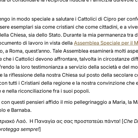
ngo in modo speciale a salutare i Cattolici di Cipro per conf
sere esemplari sia come cristiani che come cittadini, e a vive
 della Chiesa, sia dello Stato. Durante la mia permanenza tra
ocumento di lavoro in vista della
Assemblea Speciale per il M
uito, a Roma, quest’anno. Tale Assemblea esaminerà molti aspe
e che i Cattolici devono affrontare, talvolta in circostanze di
frendo la loro testimonianza a servizio della società e del m
e la riflessione della nostra Chiesa sul posto della secolare 
con tutti i Cristiani della regione e la nostra convinzione che 
e nella riconciliazione fra i suoi popoli.
 con questi pensieri affido il mio pellegrinaggio a Maria, la M
aolo e Barnaba.
πριακό Λαό. Η Παναγία ας σας προστατεύει πάντα! [
Che Di
 protegga sempre!
]