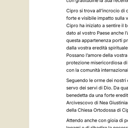
con gratitudine la Sua recente
Cipro si trova all’incrocio d
forte e visibile impatto sull
Cipro ha iniziato a sentire il
dato al vostro Paese anche l
questa appartenenza porti pros
dalla vostra eredità spirituale 
Possano l’amore della vostra P
protezione misericordiosa di
con la comunità internazionale
Seguendo le orme dei nostri c
servo dei servi di Dio. Da qu
benedetta da una forte eredit
Arcivescovo di Nea Giustinian
della Chiesa Ortodossa di Ci
Attendo anche con gioia di pot
legami e di ribadire la necess