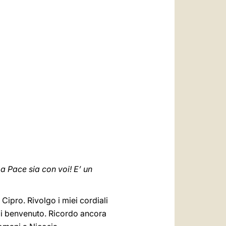
العربيّة
中文
LATINE
La Pace sia con voi! E’ un
Cipro. Rivolgo i miei cordiali
e di benvenuto. Ricordo ancora