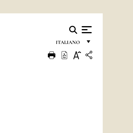
ITALIANO
FRANÇAIS
ENGLISH
ITALIANO
PORTUGUÊS
ESPAÑOL
DEUTSCH
POLSKI