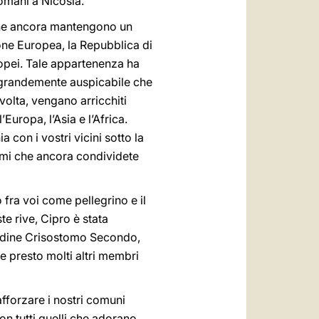
domani a Nicosia.
a che ancora mantengono un
ione Europea, la Repubblica di
uropei. Tale appartenenza ha
’ grandemente auspicabile che
volta, vengano arricchiti
’Europa, l’Asia e l’Africa.
 con i vostri vicini sotto la
lemi che ancora condividete
fra voi come pellegrino e il
te rive, Cipro è stata
itudine Crisostomo Secondo,
e presto molti altri membri
rafforzare i nostri comuni
on tutti quelli che adorano