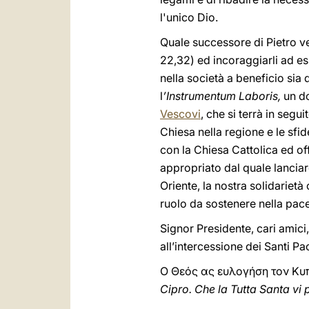
l'unico Dio.
Quale successore di Pietro ve
22,32) ed incoraggiarli ad es
nella società a beneficio sia
l
’Instrumentum Laboris,
un d
Vescovi
, che si terrà in seg
Chiesa nella regione e le sfid
con la Chiesa Cattolica ed of
appropriato dal quale lanciar
Oriente, la nostra solidarietà 
ruolo da sostenere nella pace 
Signor Presidente, cari amici,
all’intercessione dei Santi P
Ο Θεός ας ευλογήση τον Κυ
Cipro. Che la Tutta Santa vi