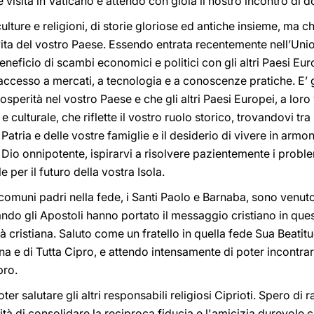
 visita in Vaticano e attendo con gioia il nostro incontro di 
i culture e religioni, di storie gloriose ed antiche insieme, m
a vita del vostro Paese. Essendo entrata recentemente nell’Un
 beneficio di scambi economici e politici con gli altri Paesi E
’accesso a mercati, a tecnologia e a conoscenze pratiche. E
perità nel vostro Paese e che gli altri Paesi Europei, a loro 
e culturale, che riflette il vostro ruolo storico, trovandovi tra l
atria e delle vostre famiglie e il desiderio di vivere in armonia
 Dio onnipotente, ispirarvi a risolvere pazientemente i prob
 per il futuro della vostra Isola.
omuni padri nella fede, i Santi Paolo e Barnaba, sono venuto 
ando gli Apostoli hanno portato il messaggio cristiano in ques
à cristiana. Saluto come un fratello in quella fede Sua Beat
a e di Tutta Cipro, e attendo intensamente di poter incontrar
pro.
er salutare gli altri responsabili religiosi Ciprioti. Spero di 
ità di consolidare la reciproca fiducia e l'amicizia durevole c