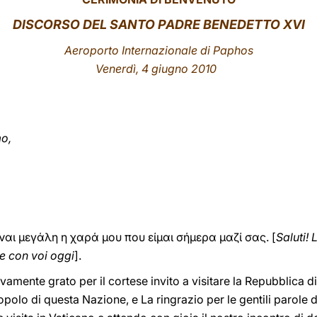
DISCORSO DEL SANTO PADRE BENEDETTO XVI
Aeroporto Internazionale di Paphos
Venerdì, 4 giugno 2010
mo,
ίναι μεγάλη η χαρά μου που είμαι σήμερα μαζί σας. [
Saluti! 
e con voi oggi
].
amente grato per il cortese invito a visitare la Repubblica di 
 popolo di questa Nazione, e La ringrazio per le gentili parol