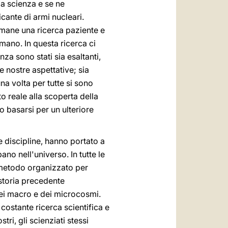
la scienza e se ne
icante di armi nucleari.
rimane una ricerca paziente e
umano. In questa ricerca ci
enza sono stati sia esaltanti,
e nostre aspettative; sia
a volta per tutte si sono
to reale alla scoperta della
no basarsi per un ulteriore
e discipline, hanno portato a
 nell'universo. In tutte le
 metodo organizzato per
 storia precedente
dei macro e dei microcosmi.
 costante ricerca scientifica e
tri, gli scienziati stessi