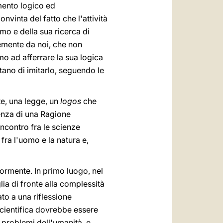
amento logico ed
vinta del fatto che l'attività
mo e della sua ricerca di
emente da noi, che non
o ad afferrare la sua logica
tano di imitarlo, seguendo le
te, una legge, un
logos
che
tenza di una Ragione
incontro fra le scienze
fra l'uomo e la natura e,
iormente. In primo luogo, nel
ia di fronte alla complessità
to a una riflessione
scientifica dovrebbe essere
i problemi dell'umanità, e