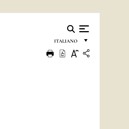
ITALIANO
FRANÇAIS
ENGLISH
ITALIANO
PORTUGUÊS
ESPAÑOL
DEUTSCH
POLSKI