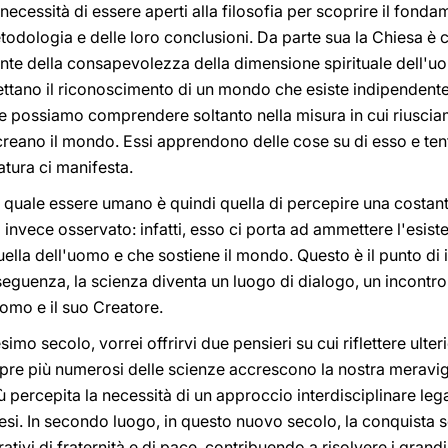
ecessità di essere aperti alla filosofia per scoprire il fond
odologia e delle loro conclusioni. Da parte sua la Chiesa è con
nte della consapevolezza della dimensione spirituale dell'uo
mettano il riconoscimento di un mondo che esiste indipendent
 possiamo comprendere soltanto nella misura in cui riusciam
n creano il mondo. Essi apprendono delle cose su di esso e ten
 natura ci manifesta.
o quale essere umano è quindi quella di percepire una costan
 invece osservato: infatti, esso ci porta ad ammettere l'esis
uella dell'uomo e che sostiene il mondo. Questo è il punto di 
nseguenza, la scienza diventa un luogo di dialogo, un incontro 
omo e il suo Creatore.
o secolo, vorrei offrirvi due pensieri su cui riflettere ulter
mpre più numerosi delle scienze accrescono la nostra meravigl
ù percepita la necessità di un approccio interdisciplinare lega
ntesi. In secondo luogo, in questo nuovo secolo, la conquista 
tivi di fraternità e di pace, contribuendo a risolvere i grand