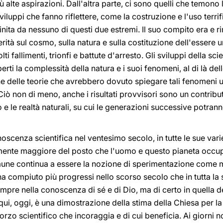
 alte aspirazioni. Dall'altra parte, ci sono quelli che temono 
viluppi che fanno riflettere, come la costruzione e l'uso terrif
finita da nessuno di questi due estremi. Il suo compito era e 
rità sul cosmo, sulla natura e sulla costituzione dell'essere 
ti fallimenti, trionfi e battute d'arresto. Gli sviluppi della sci
i la complessità della natura e i suoi fenomeni, al di là dell
 delle teorie che avrebbero dovuto spiegare tali fenomeni un
Ciò non di meno, anche i risultati provvisori sono un contribu
o e le realtà naturali, su cui le generazioni successive potran
oscenza scientifica nel ventesimo secolo, in tutte le sue vari
te maggiore del posto che l'uomo e questo pianeta occupano
mune continua a essere la nozione di sperimentazione come
a compiuto più progressi nello scorso secolo che in tutta la
mpre nella conoscenza di sé e di Dio, ma di certo in quella 
 qui, oggi, è una dimostrazione della stima della Chiesa per la
orzo scientifico che incoraggia e di cui beneficia. Ai giorni nos