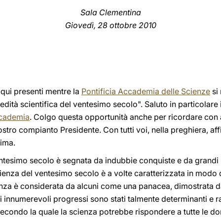
Sala Clementina
Giovedì, 28 ottobre 2010
i qui presenti mentre la
Pontificia Accademia delle Scienze
si 
'eredità scientifica del ventesimo secolo". Saluto in particola
cademia
. Colgo questa opportunità anche per ricordare con af
tro compianto Presidente. Con tutti voi, nella preghiera, aff
nima.
ventesimo secolo è segnata da indubbie conquiste e da grandi
ienza del ventesimo secolo è a volte caratterizzata in modo 
enza è considerata da alcuni come una panacea, dimostrata dai
uoi innumerevoli progressi sono stati talmente determinanti e 
econdo la quale la scienza potrebbe rispondere a tutte le do