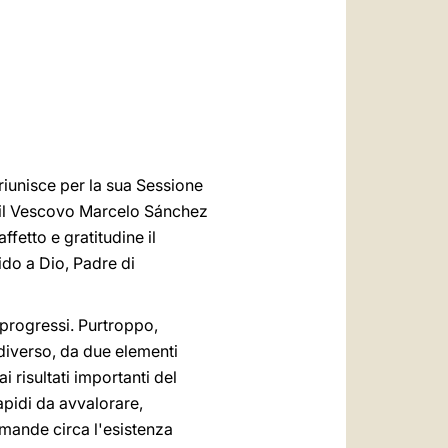
العربيّة
中文
LATINE
riunisce per la sua Sessione
re il Vescovo Marcelo Sánchez
fetto e gratitudine il
ido a Dio, Padre di
 progressi. Purtroppo,
diverso, da due elementi
 risultati importanti del
rapidi da avvalorare,
mande circa l'esistenza