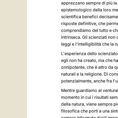
apprezzano sempre di più la n
epistemologico della loro met
scientifica benefici decisame
risposte definitive, che per
comprendiamo del tutto e che
intrinseca. Gli scienziati no
leggi e l'intelligibilità che la
L'esperienza dello scienziat
egli non ha creato, ma che ha
onnipotente, che è altro da q
naturali e la religione. Di co
potenzialmente, anche fra l'u
Mentre guardiamo al ventunesim
momento in cui i risultati se
della natura, viene sempre pi
filosofica che porti a una si
sempre informata dagli impera