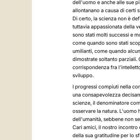
dell'uomo e anche alle sue più
allontanano a causa di certi s
Di certo, la scienza non è de
tuttavia appassionata della ve
sono stati molti successi e mol
come quando sono stati scopert
umilianti, come quando alcune
dimostrate soltanto parziali. 
corrispondenza fra l'intellett
sviluppo.
I progressi compiuti nella con
una consapevolezza decisamen
scienze, il denominatore co
osservare la natura. L'uomo h
dell'umanità, sebbene non se
Cari amici, il nostro incontro
della sua gratitudine per lo sf